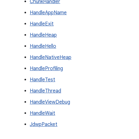
ChunkHandler
HandleAppName
HandleExit
HandleHeap
HandleHello
HandleNativeHeap
HandleProfiling
HandleTest
HandleThread
HandleViewDebug
HandleWait
JdwpPacket