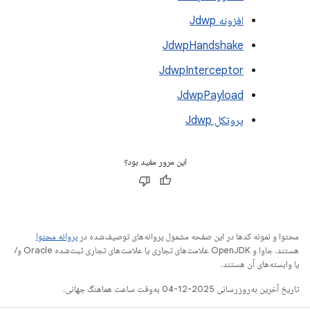
افزونه Jdwp
JdwpHandshake
JdwpInterceptor
JdwpPayload
پروتکل Jdwp
این مرور مفید بود؟
محتوا و نمونه کدها در این صفحه مشمول پروانه‌های توصیف‌شده در
پروانه محتوا
هستند. جاوا و OpenJDK علامت‌های تجاری یا علامت‌های تجاری ثبت‌شده Oracle و/
یا وابسته‌های آن هستند.
تاریخ آخرین به‌روزرسانی 2025-12-04 به‌وقت ساعت هماهنگ جهانی.