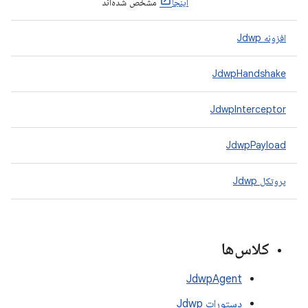
اینجا
مشخص شده‌اند
افزونه Jdwp
JdwpHandshake
JdwpInterceptor
JdwpPayload
پروتکل Jdwp
کلاس‌ها
JdwpAgent
دستورات Jdwp