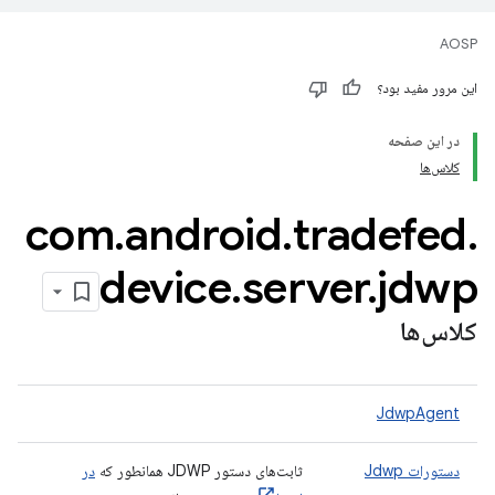
AOSP
این مرور مفید بود؟
در این صفحه
کلاس‌ها
com
.
android
.
tradefed
.
device
.
server
.
jdwp
کلاس‌ها
JdwpAgent
دستورات Jdwp
ثابت‌های دستور JDWP همانطور که
در