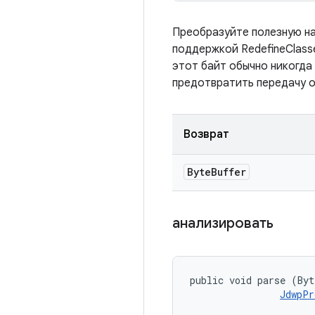
Преобразуйте полезную на
поддержкой RedefineClasse
этот байт обычно никогда 
предотвратить передачу о
Возврат
Byte
Buffer
анализировать
public void parse (Byt
JdwpPr