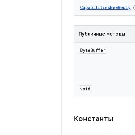
Capabilities
New
Reply
(
Публичные методы
Byte
Buffer
void
Константы