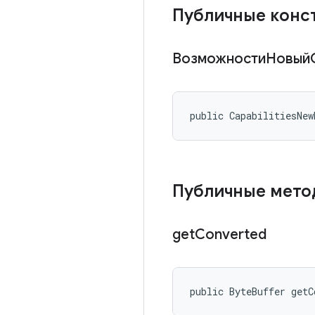
Публичные конс
ВозможностиНовый
public CapabilitiesNew
Публичные мето
get
Converted
public ByteBuffer getC