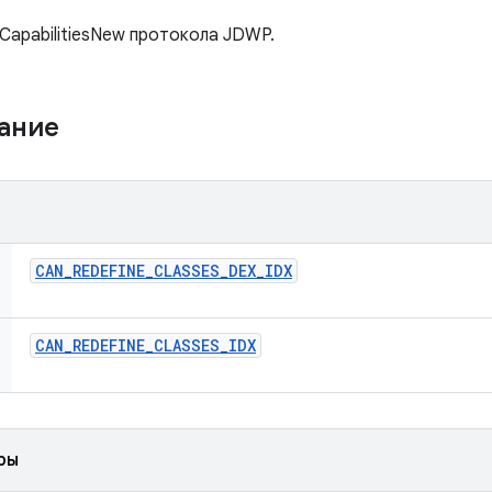
CapabilitiesNew протокола JDWP.
жание
CAN
_
REDEFINE
_
CLASSES
_
DEX
_
IDX
CAN
_
REDEFINE
_
CLASSES
_
IDX
ры