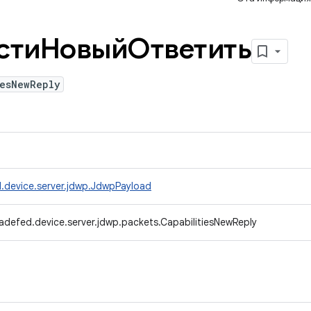
стиНовыйОтветить
iesNewReply
.device.server.jdwp.JdwpPayload
adefed.device.server.jdwp.packets.CapabilitiesNewReply