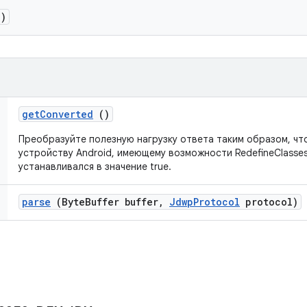
)
get
Converted
()
Преобразуйте полезную нагрузку ответа таким образом, чт
устройству Android, имеющему возможности RedefineClasses
устанавливался в значение true.
parse
(Byte
Buffer buffer
,
Jdwp
Protocol
protocol)