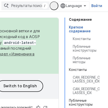
/
Войти
Содержание
Краткое
основной ветки и для
содержание
исходный код в AOSP
Константы
ку
android-latest-
Публичные
 самый последний
конструкторы
здел «Изменения в
Публичные
методы
Константы
CAN_REDEFINE_C
LASSES_DEX_IDX
CAN_REDEFINE_C
LASSES_IDX
Публичные
конструкторы
 оказалась полезной?