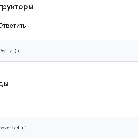
трукторы
Ответить
Reply ()
ды
onverted ()