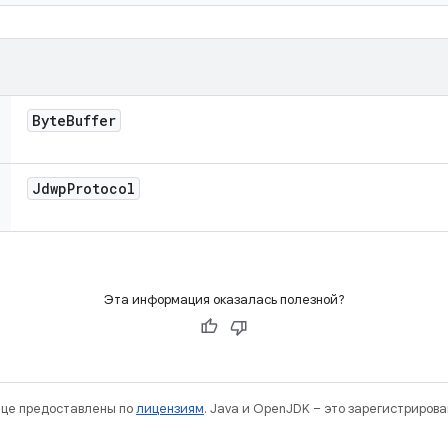
Byte
Buffer
Jdwp
Protocol
Эта информация оказалась полезной?
нице предоставлены по
лицензиям
. Java и OpenJDK – это зарегистриров