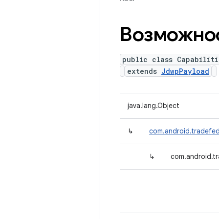
Возможно
public class Capabilit
extends
JdwpPayload
java.lang.Object
↳
com.android.tradefed
↳
com.android.tr