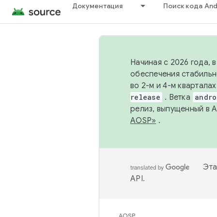
Документация
Поиск кода And
Начиная с 2026 года, 
обеспечения стабильн
во 2-м и 4-м квартала
release
. Ветка
andro
релиз, выпущенный в 
AOSP»
.
Эта
API
.
AOSP