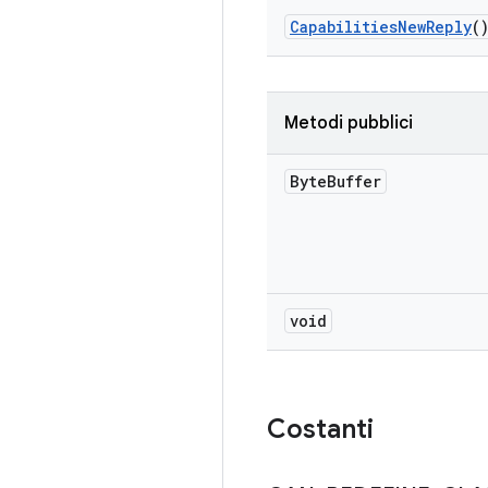
Capabilities
New
Reply
(
Metodi pubblici
Byte
Buffer
void
Costanti