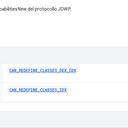
apabilitiesNew del protocollo JDWP.
CAN
_
REDEFINE
_
CLASSES
_
DEX
_
IDX
CAN
_
REDEFINE
_
CLASSES
_
IDX