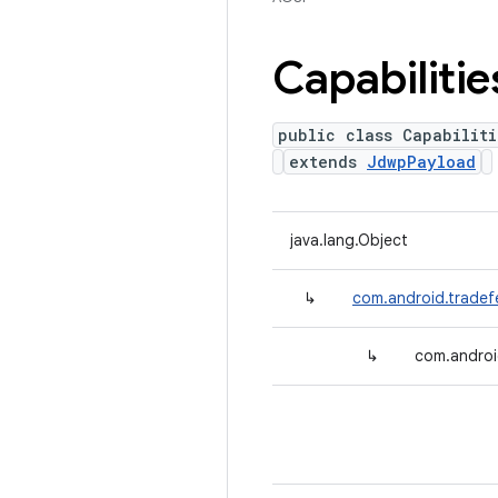
Capabilitie
public class Capabilit
extends
JdwpPayload
java.lang.Object
↳
com.android.tradef
↳
com.androi