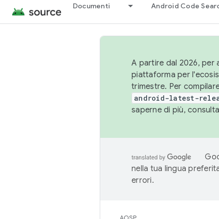
Documenti
Android Code Sear
A partire dal 2026, per a
piattaforma per l'ecos
trimestre. Per compilare
android-latest-rele
saperne di più, consult
Goo
nella tua lingua preferi
errori.
AOSP