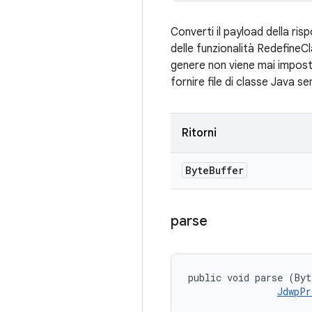
Converti il payload della r
delle funzionalità RedefineC
genere non viene mai impost
fornire file di classe Java se
Ritorni
Byte
Buffer
parse
public void parse (Byt
JdwpPr