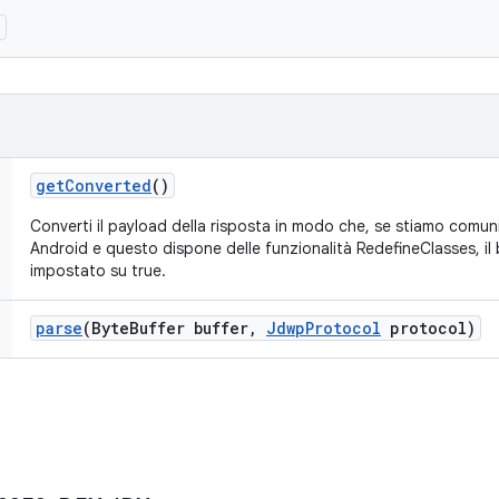
)
get
Converted
()
Converti il payload della risposta in modo che, se stiamo comu
Android e questo dispone delle funzionalità RedefineClasses, il
impostato su true.
parse
(Byte
Buffer buffer
,
Jdwp
Protocol
protocol)