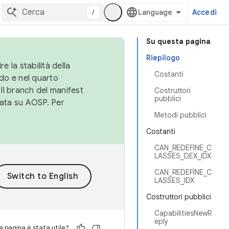
/
Accedi
Su questa pagina
Riepilogo
e la stabilità della
Costanti
do e nel quarto
 Il branch del manifest
Costruttori
pubblici
cata su AOSP. Per
Metodi pubblici
Costanti
CAN_REDEFINE_C
LASSES_DEX_IDX
CAN_REDEFINE_C
LASSES_IDX
Costruttori pubblici
CapabilitiesNewR
eply
 pagina è stata utile?