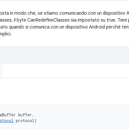
isposta in modo che, se stiamo comunicando con un dispositivo 
lasses, il byte CanRedefineClasses sia impostato su true. Tieni
ato quando si comunica con un dispositivo Android perché tent
mplici.
eBuffer buffer, 

otocol
 protocol)