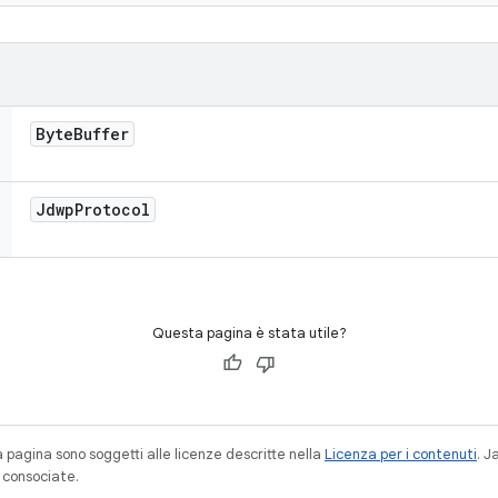
Byte
Buffer
Jdwp
Protocol
Questa pagina è stata utile?
a pagina sono soggetti alle licenze descritte nella
Licenza per i contenuti
. 
à consociate.