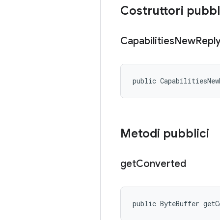
Costruttori pubbl
Capabilities
New
Repl
public CapabilitiesNew
Metodi pubblici
get
Converted
public ByteBuffer getC