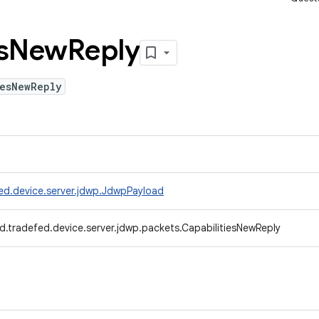
s
New
Reply
iesNewReply
ed.device.server.jdwp.JdwpPayload
d.tradefed.device.server.jdwp.packets.CapabilitiesNewReply