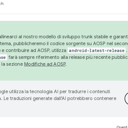
ch
llinearci al nostro modello di sviluppo trunk stabile e garantir
istema, pubblicheremo il codice sorgente su AOSP nel secon
 e contribuire ad AOSP, utilizza
android-latest-release
.
ase
farà sempre riferimento alla release più recente pubbli
a la sezione
Modifiche ad AOSP
.
gle utilizza la tecnologia AI per tradurre i contenuti
ta. Le traduzioni generate dall'AI potrebbero contenere
Questa