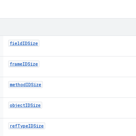
field
IDSize
frame
IDSize
method
IDSize
object
IDSize
ref
Type
IDSize