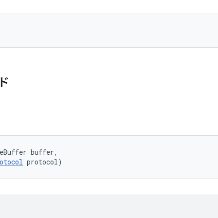
ド
eBuffer buffer, 

otocol
 protocol)