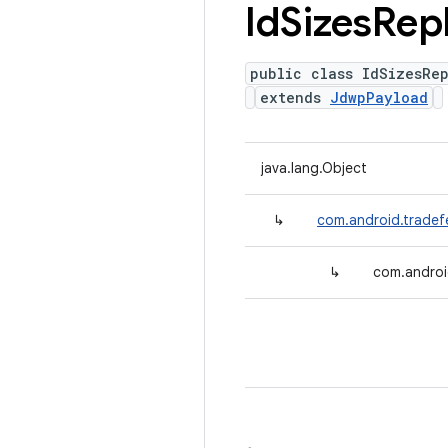
Id
Sizes
Rep
public class IdSizesRe
extends
JdwpPayload
java.lang.Object
↳
com.android.tradef
↳
com.androi