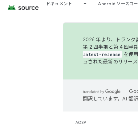
ドキュメント
Android ソース
2026 年より、トラ
第 2 四半期と第 4 四
latest-release
を使用
ュされた最新のリリース
Go
翻訳しています。AI 
AOSP