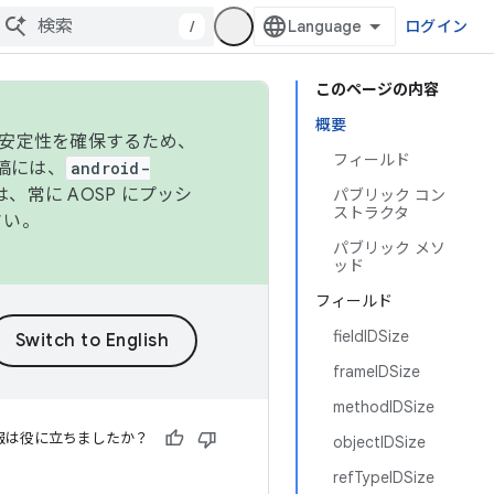
/
ログイン
このページの内容
概要
の安定性を確保するため、
フィールド
投稿には、
android-
、常に AOSP にプッシ
パブリック コン
ストラクタ
さい。
パブリック メソ
ッド
フィールド
fieldIDSize
frameIDSize
methodIDSize
報は役に立ちましたか？
objectIDSize
refTypeIDSize