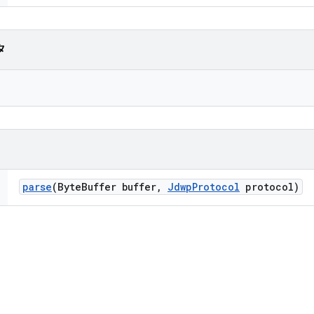
タ
parse
(Byte
Buffer buffer
,
Jdwp
Protocol
protocol)