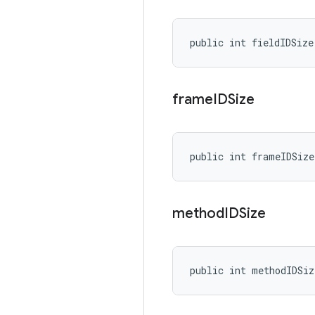
public int fieldIDSize
frame
IDSize
public int frameIDSize
method
IDSize
public int methodIDSiz