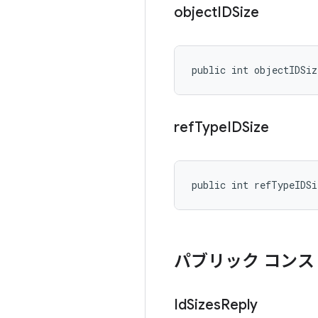
object
IDSize
public int objectIDSiz
ref
Type
IDSize
public int refTypeIDSi
パブリック コンス
Id
Sizes
Reply