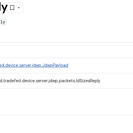
ly
ply
ed.device.server.jdwp.JdwpPayload
d.tradefed.device.server.jdwp.packets.IdSizesReply