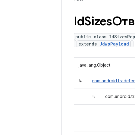
Id
SizesОтв
public class IdSizesRe
extends
JdwpPayload
java.lang.Object
↳
com.android.tradefed
↳
com.android.tr