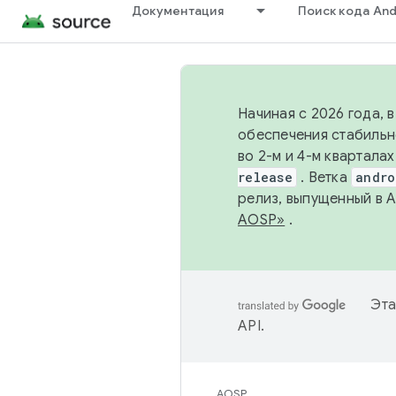
Документация
Поиск кода And
Начиная с 2026 года, 
обеспечения стабильн
во 2-м и 4-м квартала
release
. Ветка
andro
релиз, выпущенный в 
AOSP»
.
Эта
API
.
AOSP