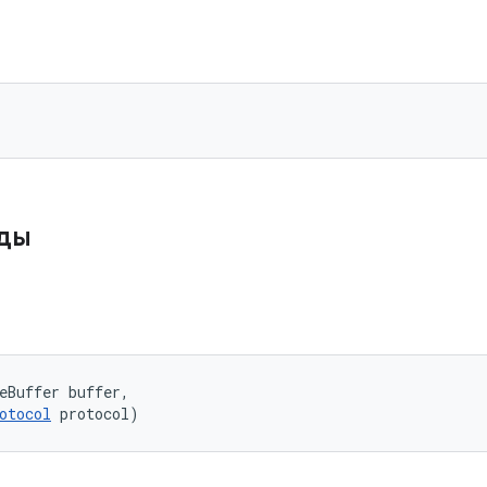
оды
eBuffer buffer, 

otocol
 protocol)