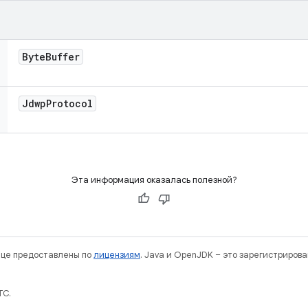
Byte
Buffer
Jdwp
Protocol
Эта информация оказалась полезной?
нице предоставлены по
лицензиям
. Java и OpenJDK – это зарегистриров
TC.