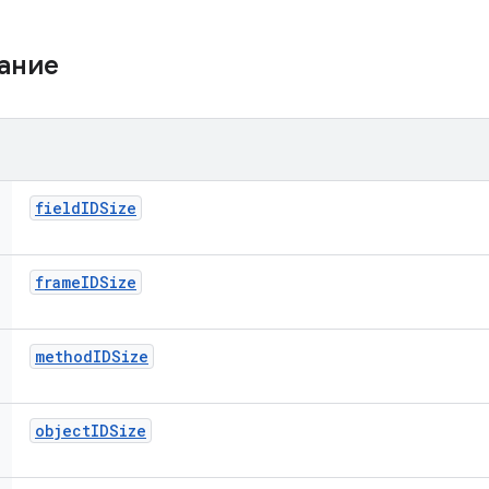
жание
field
IDSize
frame
IDSize
method
IDSize
object
IDSize