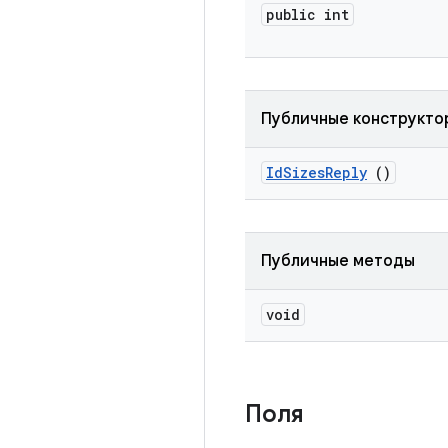
public int
Публичные конструкто
Id
Sizes
Reply
()
Публичные методы
void
Поля