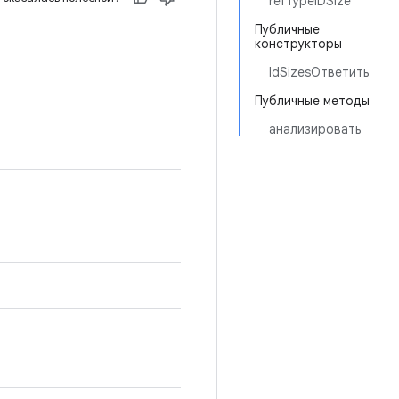
refTypeIDSize
Публичные
конструкторы
IdSizesОтветить
Публичные методы
анализировать