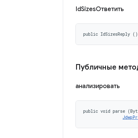
Id
SizesОтветить
public IdSizesReply ()
Публичные мет
анализировать
public void parse (Byt
JdwpPr