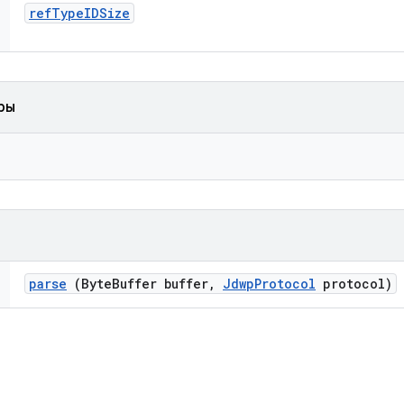
ref
Type
IDSize
ры
parse
(Byte
Buffer buffer
,
Jdwp
Protocol
protocol)