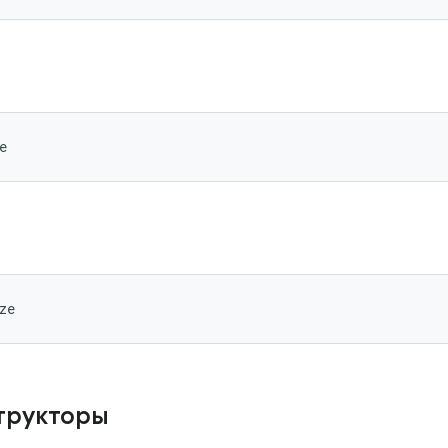
e
ze
трукторы