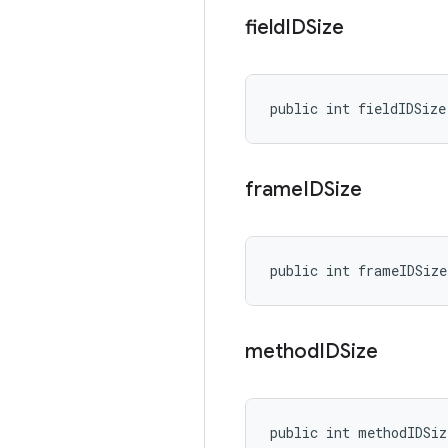
field
IDSize
public int fieldIDSize
frame
IDSize
public int frameIDSize
method
IDSize
public int methodIDSiz