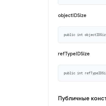
object
IDSize
public int objectIDSiz
ref
Type
IDSize
public int refTypeIDSi
Публичные конс