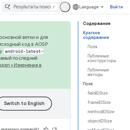
/
Войти
Содержание
Краткое
основной ветки и для
содержание
исходный код в AOSP
Поля
ку
android-latest-
Публичные
 самый последний
конструкторы
здел «Изменения в
Публичные
методы
Поля
fieldIDSize
frameIDSize
methodIDSize
objectIDSize
 оказалась полезной?