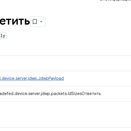
етить
ply
.device.server.jdwp.JdwpPayload
adefed.device.server.jdwp.packets.IdSizesОтветить