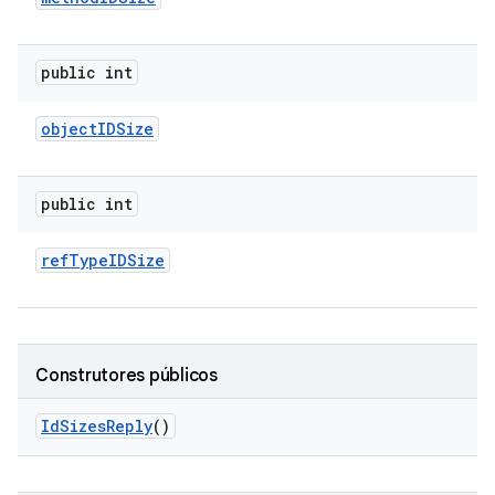
public int
object
IDSize
public int
ref
Type
IDSize
Construtores públicos
Id
Sizes
Reply
()