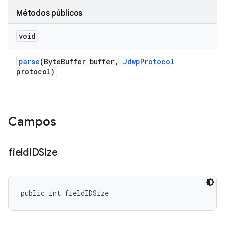
Métodos públicos
void
parse
(Byte
Buffer buffer
,
Jdwp
Protocol
protocol)
Campos
field
IDSize
public int fieldIDSize