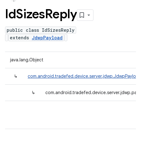
Id
Sizes
Reply
public class IdSizesReply
extends
JdwpPayload
java.lang.Object
↳
com.android.tradefed.device.server.jdwp.JdwpPayloa
↳
com.android.tradefed.device.server.jdwp.pack