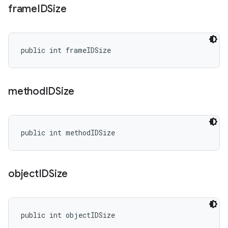
frame
IDSize
public int frameIDSize
method
IDSize
public int methodIDSize
object
IDSize
public int objectIDSize