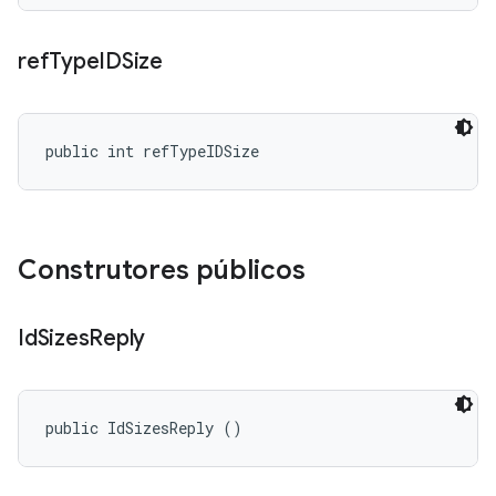
ref
Type
IDSize
public int refTypeIDSize
Construtores públicos
Id
Sizes
Reply
public IdSizesReply ()