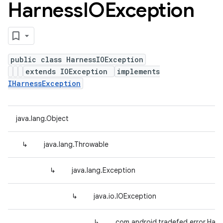
Harness
IOException
public class HarnessIOException
extends IOException
implements
IHarnessException
java.lang.Object
↳
java.lang.Throwable
↳
java.lang.Exception
↳
java.io.IOException
↳
com.android.tradefed.error.Har