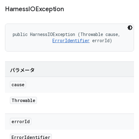
Harness
IOException
public HarnessIOException (Throwable cause, 

ErrorIdentifier
 errorId)
パラメータ
cause
Throwable
error
Id
Error
Identifier