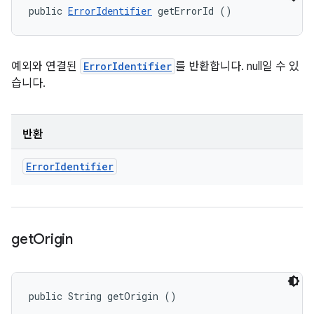
public 
ErrorIdentifier
 getErrorId ()
예외와 연결된
ErrorIdentifier
를 반환합니다. null일 수 있
습니다.
반환
Error
Identifier
get
Origin
public String getOrigin ()