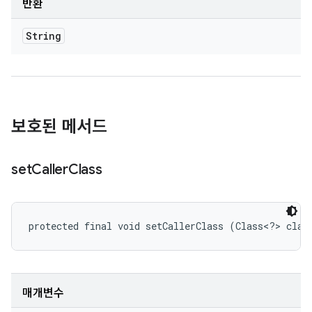
반환
String
보호된 메서드
set
Caller
Class
protected final void setCallerClass (Class<?> claz
매개변수