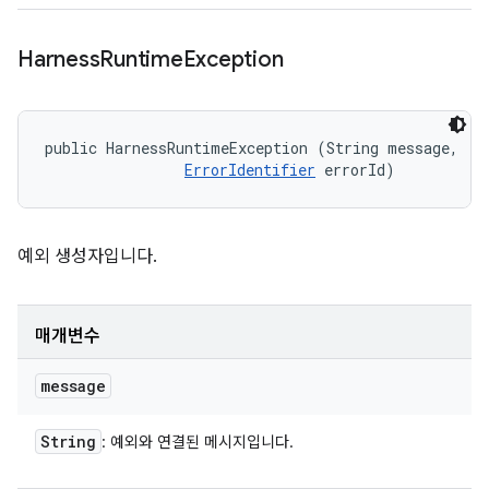
Harness
Runtime
Exception
public HarnessRuntimeException (String message, 

ErrorIdentifier
 errorId)
예외 생성자입니다.
매개변수
message
String
: 예외와 연결된 메시지입니다.