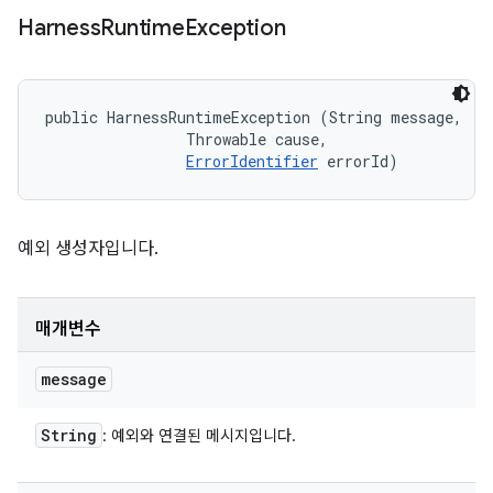
Harness
Runtime
Exception
public HarnessRuntimeException (String message, 

                Throwable cause, 

ErrorIdentifier
 errorId)
예외 생성자입니다.
매개변수
message
String
: 예외와 연결된 메시지입니다.