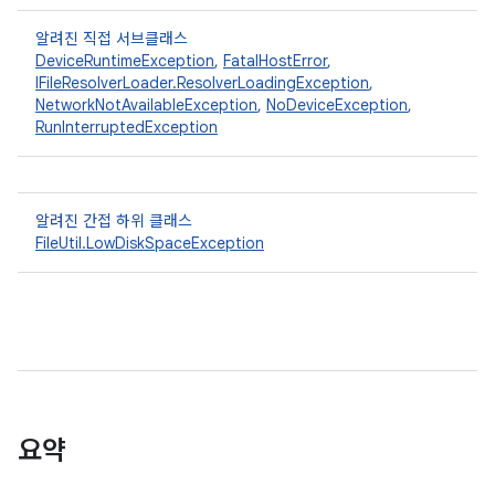
알려진 직접 서브클래스
DeviceRuntimeException
,
FatalHostError
,
IFileResolverLoader.ResolverLoadingException
,
NetworkNotAvailableException
,
NoDeviceException
,
RunInterruptedException
알려진 간접 하위 클래스
FileUtil.LowDiskSpaceException
요약