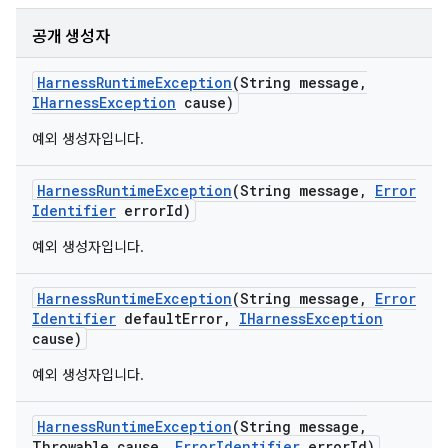
공개 생성자
Harness
Runtime
Exception
(String message
,
IHarness
Exception
cause)
예외 생성자입니다.
Harness
Runtime
Exception
(String message
,
Error
Identifier
error
Id)
예외 생성자입니다.
Harness
Runtime
Exception
(String message
,
Error
Identifier
default
Error
,
IHarness
Exception
cause)
예외 생성자입니다.
Harness
Runtime
Exception
(String message
,
Throwable cause
,
Error
Identifier
error
Id)