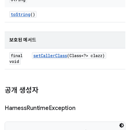
to
String
()
보호된 메서드
final
set
Caller
Class
(Class<?> clazz)
void
공개 생성자
Harness
Runtime
Exception