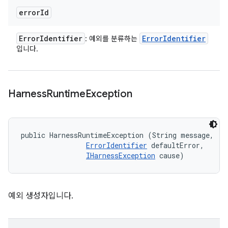
error
Id
Error
Identifier
Error
Identifier
: 예외를 분류하는
입니다.
Harness
Runtime
Exception
public HarnessRuntimeException (String message, 

ErrorIdentifier
 defaultError, 

IHarnessException
 cause)
예외 생성자입니다.