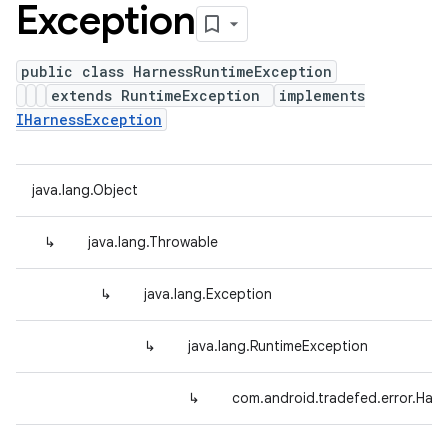
Exception
public class HarnessRuntimeException
extends RuntimeException
implements
IHarnessException
java.lang.Object
↳
java.lang.Throwable
↳
java.lang.Exception
↳
java.lang.RuntimeException
↳
com.android.tradefed.error.Har