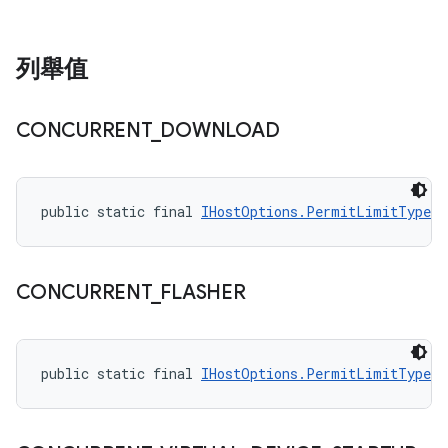
列舉值
CONCURRENT
_
DOWNLOAD
public static final 
IHostOptions.PermitLimitType
 C
CONCURRENT
_
FLASHER
public static final 
IHostOptions.PermitLimitType
 C