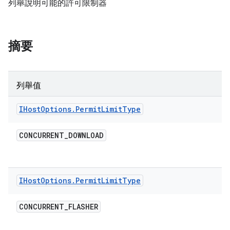
列舉說明可能的許可限制器
摘要
列舉值
IHost
Options
.
Permit
Limit
Type
CONCURRENT
_
DOWNLOAD
IHost
Options
.
Permit
Limit
Type
CONCURRENT
_
FLASHER