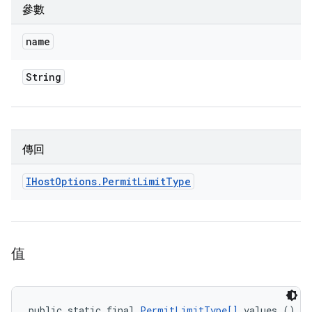
參數
name
String
傳回
IHost
Options
.
Permit
Limit
Type
值
public static final 
PermitLimitType[]
 values ()