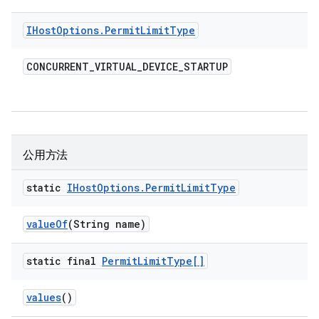
IHost
Options
.
Permit
Limit
Type
CONCURRENT
_
VIRTUAL
_
DEVICE
_
STARTUP
公用方法
static
IHost
Options
.
Permit
Limit
Type
value
Of
(String name)
static final
Permit
Limit
Type[]
values
()