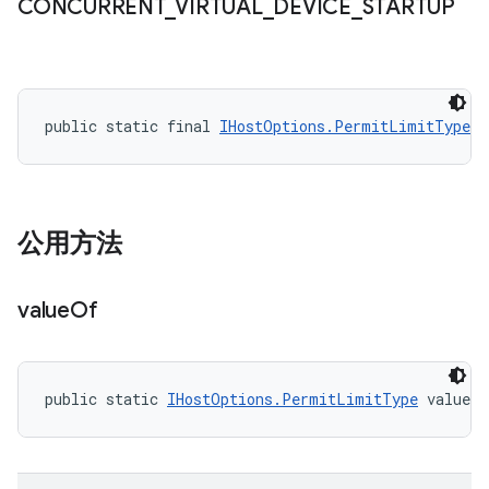
CONCURRENT
_
VIRTUAL
_
DEVICE
_
STARTUP
public static final 
IHostOptions.PermitLimitType
 C
公用方法
value
Of
public static 
IHostOptions.PermitLimitType
 valueO