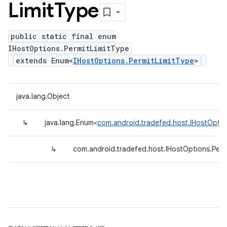
Limit
Type
public static final enum
IHostOptions.PermitLimitType
extends Enum<
IHostOptions.PermitLimitType
>
java.lang.Object
↳
java.lang.Enum<
com.android.tradefed.host.IHostOptio
↳
com.android.tradefed.host.IHostOptions.Perm