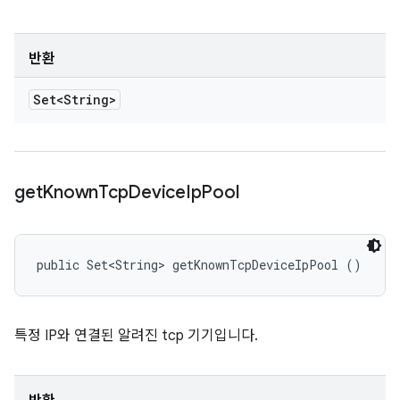
반환
Set<String>
get
Known
Tcp
Device
Ip
Pool
public Set<String> getKnownTcpDeviceIpPool ()
특정 IP와 연결된 알려진 tcp 기기입니다.