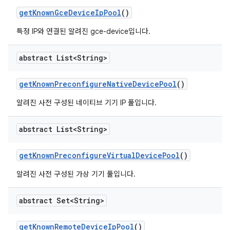
get
Known
Gce
Device
Ip
Pool
()
특정 IP와 연결된 알려진 gce-device입니다.
abstract List<String>
get
Known
Preconfigure
Native
Device
Pool
()
알려진 사전 구성된 네이티브 기기 IP 풀입니다.
abstract List<String>
get
Known
Preconfigure
Virtual
Device
Pool
()
알려진 사전 구성된 가상 기기 풀입니다.
abstract Set<String>
get
Known
Remote
Device
Ip
Pool
()