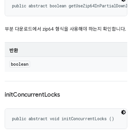
public abstract boolean getUseZip64InPartialDownlo
부분 다운로드에서 zip64 형식을 사용해야 하는지 확인합니다.
반환
boolean
init
Concurrent
Locks
public abstract void initConcurrentLocks ()