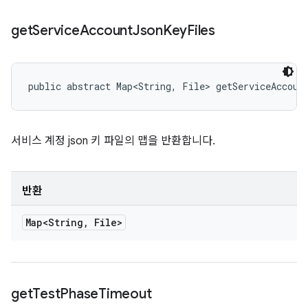
get
Service
Account
Json
Key
Files
public abstract Map<String, File> getServiceAccoun
서비스 계정 json 키 파일의 맵을 반환합니다.
반환
Map<String
,
File>
get
Test
Phase
Timeout