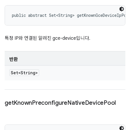
public abstract Set<String> getKnownGceDeviceIpPoo
특정 IP와 연결된 알려진 gce-device입니다.
반환
Set<String>
get
Known
Preconfigure
Native
Device
Pool