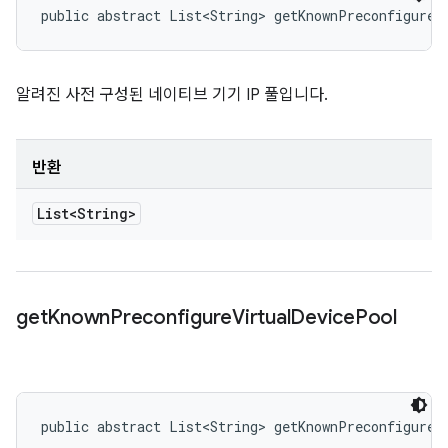
public abstract List<String> getKnownPreconfigureN
알려진 사전 구성된 네이티브 기기 IP 풀입니다.
반환
List<String>
get
Known
Preconfigure
Virtual
Device
Pool
public abstract List<String> getKnownPreconfigureV