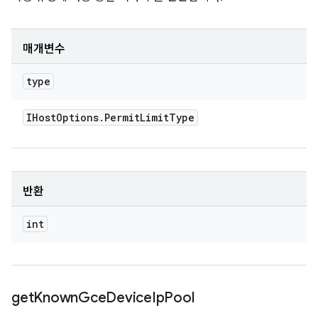
매개변수
type
IHost
Options
.
Permit
Limit
Type
반환
int
get
Known
Gce
Device
Ip
Pool