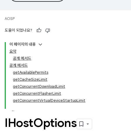
AOSP
도움이 되었나요?
이 페이지의 내용
요약
공개 메서드
공개 메서드
getAvailablePermits
getCacheSizeLimit
getConcurrentDownloadLimit
getConcurrentFlasherLimit
getConcurrentVirtualDeviceStartupLimit
IHost
Options