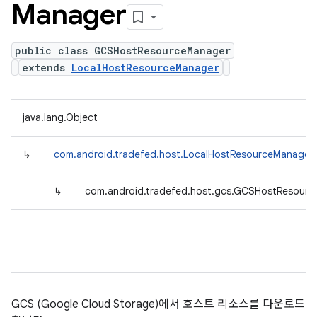
Manager
public class GCSHostResourceManager
extends
LocalHostResourceManager
java.lang.Object
↳
com.android.tradefed.host.LocalHostResourceManager
↳
com.android.tradefed.host.gcs.GCSHostResour
GCS (Google Cloud Storage)에서 호스트 리소스를 다운로드