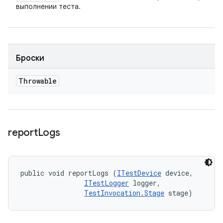
выполнении теста.
Броски
Throwable
report
Logs
public void reportLogs (
ITestDevice
 device, 

ITestLogger
 logger, 

TestInvocation.Stage
 stage)