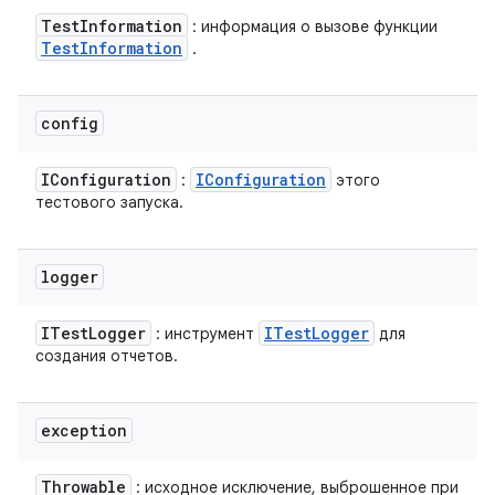
Test
Information
: информация о вызове функции
Test
Information
.
config
IConfiguration
IConfiguration
:
этого
тестового запуска.
logger
ITest
Logger
ITest
Logger
: инструмент
для
создания отчетов.
exception
Throwable
: исходное исключение, выброшенное при