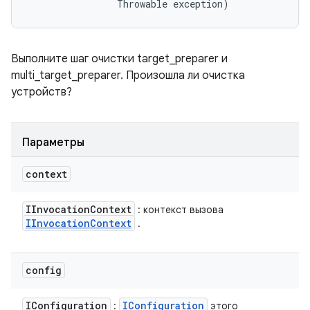
                Throwable exception)
Выполните шаг очистки target_preparer и
multi_target_preparer. Произошла ли очистка
устройств?
Параметры
context
IInvocation
Context
: контекст вызова
IInvocation
Context
.
config
IConfiguration
IConfiguration
:
этого