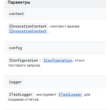
Параметры
context
IInvocation
Context
: контекст вызова
IInvocation
Context
.
config
IConfiguration
IConfiguration
:
этого
тестового запуска.
logger
ITest
Logger
ITest
Logger
: инструмент
для
создания отчетов.