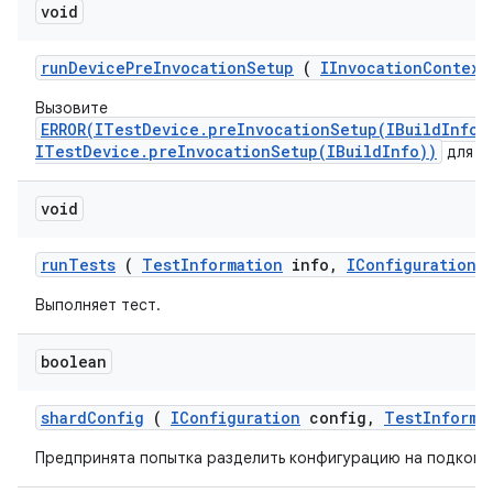
void
run
Device
Pre
Invocation
Setup
(
IInvocation
Context
Вызовите
ERROR(ITestDevice.preInvocationSetup(IBuildInfo)
ITestDevice.preInvocationSetup(IBuildInfo))
для ка
void
run
Tests
(
Test
Information
info
,
IConfiguration
c
Выполняет тест.
boolean
shard
Config
(
IConfiguration
config
,
Test
Informa
Предпринята попытка разделить конфигурацию на подконфи