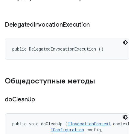
Delegated
Invocation
Execution
public DelegatedInvocationExecution ()
Общедоступные методы
do
Clean
Up
public void doCleanUp (
IInvocationContext
 context, 
IConfiguration
 config, 
