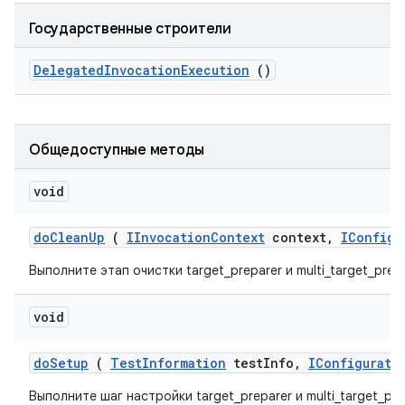
Государственные строители
Delegated
Invocation
Execution
()
Общедоступные методы
void
do
Clean
Up
(
IInvocation
Context
context
,
IConfigu
Выполните этап очистки target_preparer и multi_target_prepa
void
do
Setup
(
Test
Information
test
Info
,
IConfigurati
Выполните шаг настройки target_preparer и multi_target_pre