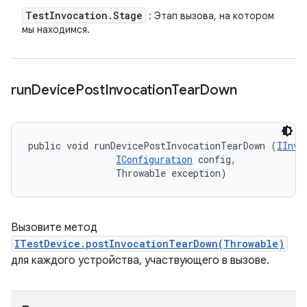
Test
Invocation
.
Stage
: Этап вызова, на котором
мы находимся.
run
Device
Post
Invocation
Tear
Down
public void runDevicePostInvocationTearDown (
IInvo
IConfiguration
 config, 

                Throwable exception)
Вызовите метод
ITestDevice.postInvocationTearDown(Throwable)
для каждого устройства, участвующего в вызове.