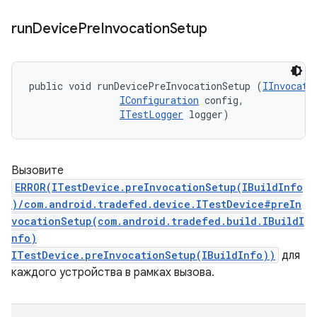
run
Device
Pre
Invocation
Setup
public void runDevicePreInvocationSetup (
IInvocati
IConfiguration
 config, 

ITestLogger
 logger)
Вызовите
ERROR(ITestDevice.preInvocationSetup(IBuildInfo
)/com.android.tradefed.device.ITestDevice#preIn
vocationSetup(com.android.tradefed.build.IBuildI
nfo)
ITestDevice.preInvocationSetup(IBuildInfo))
для
каждого устройства в рамках вызова.