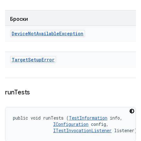
Броски
Device
Not
Available
Exception
Target
Setup
Error
run
Tests
public void runTests (
TestInformation
 info, 

IConfiguration
 config, 

ITestInvocationListener
 listener)