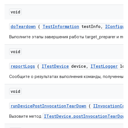
void
do
Teardown
(
Test
Information
test
Info
,
IConfigur
Выполните этапы завершения работы target_preparer и multi
void
report
Logs
(
ITest
Device
device
,
ITest
Logger
log
Сообщите о результатах выполнения команды, полученных и
void
run
Device
Post
Invocation
Tear
Down
(
IInvocation
Con
ITestDevice.postInvocationTearDown
Вызовите метод