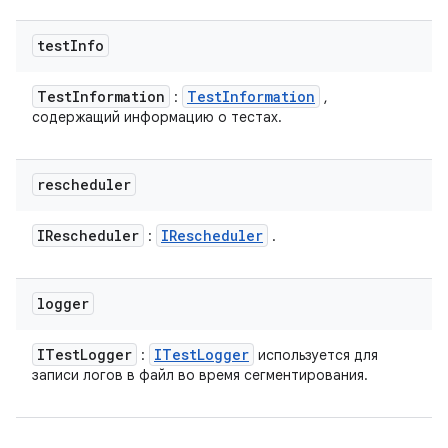
test
Info
Test
Information
Test
Information
:
,
содержащий информацию о тестах.
rescheduler
IRescheduler
IRescheduler
:
.
logger
ITest
Logger
ITest
Logger
:
используется для
записи логов в файл во время сегментирования.