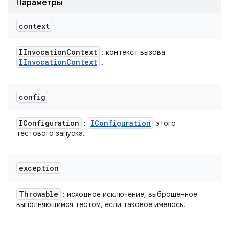
Параметры
context
IInvocation
Context
: контекст вызова
IInvocation
Context
.
config
IConfiguration
IConfiguration
:
этого
тестового запуска.
exception
Throwable
: исходное исключение, выброшенное
выполняющимся тестом, если таковое имелось.