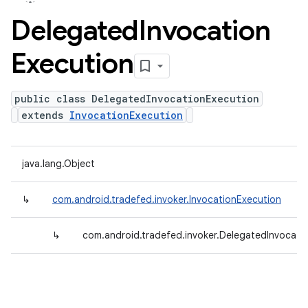
Delegated
Invocation
Execution
public class DelegatedInvocationExecution
extends
InvocationExecution
java.lang.Object
↳
com.android.tradefed.invoker.InvocationExecution
↳
com.android.tradefed.invoker.DelegatedInvocati