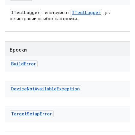
ITest
Logger
ITest
Logger
: инструмент
для
регистрации ошибок настройки.
Броски
Build
Error
Device
Not
Available
Exception
Target
Setup
Error