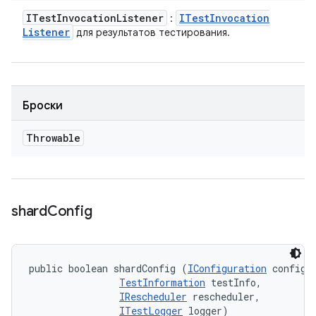
ITest
Invocation
Listener
ITest
Invocation
:
Listener
для результатов тестирования.
Броски
Throwable
shard
Config
public boolean shardConfig (
IConfiguration
 config, 
TestInformation
 testInfo, 

IRescheduler
 rescheduler, 

ITestLogger
 logger)