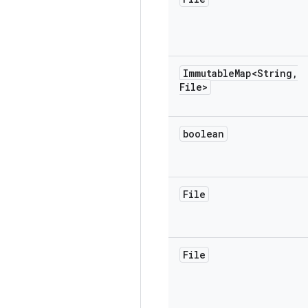
Immutable
Map<String
,
File>
boolean
File
File