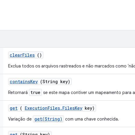
clear
Files
()
Exclua todos os arquivos rastreados e não marcados como 'não
contains
Key
(String key)
true
Retornará
se este mapa contiver um mapeamento para a 
get
(
Execution
Files
.
Files
Key
key)
get(String)
Variação de
com uma chave conhecida.
get
(String key)