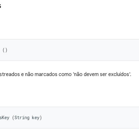
s
s ()
astreados e não marcados como 'não devem ser excluídos'.
sKey (String key)