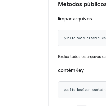
Métodos público
limpar arquivos
public void clearFile
Exclua todos os arquivos r
contém
Key
public boolean contain