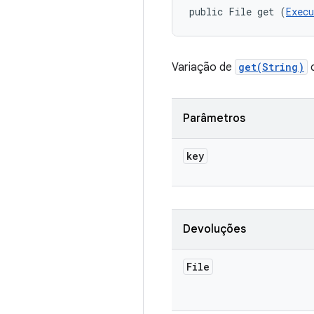
public File get (
Exec
Variação de
get(String)
c
Parâmetros
key
Devoluções
File