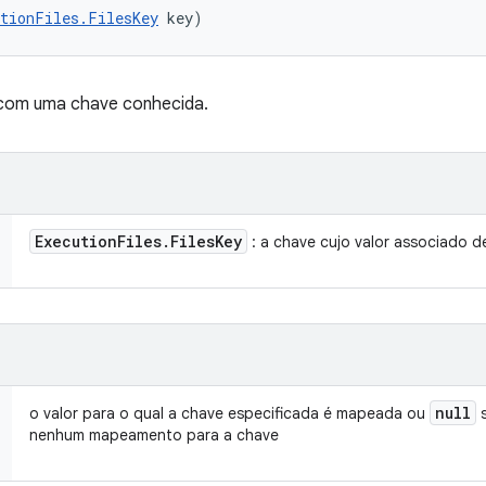
utionFiles.FilesKey
 key)
om uma chave conhecida.
Execution
Files
.
Files
Key
: a chave cujo valor associado d
null
o valor para o qual a chave especificada é mapeada ou
s
nenhum mapeamento para a chave