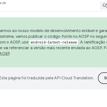
arch
harmos ao nosso modelo de desenvolvimento estável e garan
sistema, vamos publicar o código-fonte no AOSP no segund
 com o AOSP, use
android-latest-release
. A ramificação
 vai referenciar a versão mais recente enviada ao AOSP. P
 AOSP
.
Esta página foi traduzida pela
API Cloud Translation
.