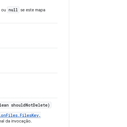
null
a ou
se este mapa
ean should
Not
Delete)
ionFiles.FilesKey,
nal da invocação.