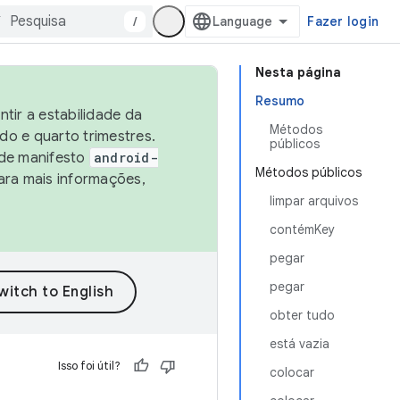
/
Fazer login
Nesta página
Resumo
tir a estabilidade da
Métodos
o e quarto trimestres.
públicos
 de manifesto
android-
Métodos públicos
ara mais informações,
limpar arquivos
contémKey
pegar
pegar
obter tudo
está vazia
Isso foi útil?
colocar