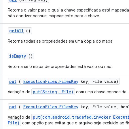
Retorna o valor para o qual a chave especificada está mapead
não contiver nenhum mapeamento para a chave.
get
All
()
Retorna todas as propriedades em uma cópia do mapa
is
Empty
()
Retorna se o mapa de propriedades está vazio ou não.
put
(
Execution
Files
.
Files
Key
key
,
File value)
put(String, File)
Variação de
com uma chave conhecida.
put
(
Execution
Files
.
Files
Key
key
,
File value
,
bool
put(com.android.tradefed.invoker.Execut
Variação de
File)
com opção para evitar que o arquivo seja excluído ao fi