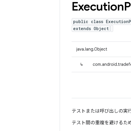
Execution
P
public class ExecutionP
extends Object
java.lang.Object
↳
com.android.tradef
テストまたは呼び出しの実
テスト間の重複を避けるため、