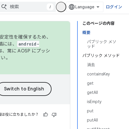
/
ログイン
このページの内容
概要
の安定性を確保するため、
パブリック メソ
投稿には、
android-
ッド
、常に AOSP にプッシ
パブリック メソッド
さい。
消去
containsKey
get
getAll
isEmpty
put
報は役に立ちましたか？
putAll