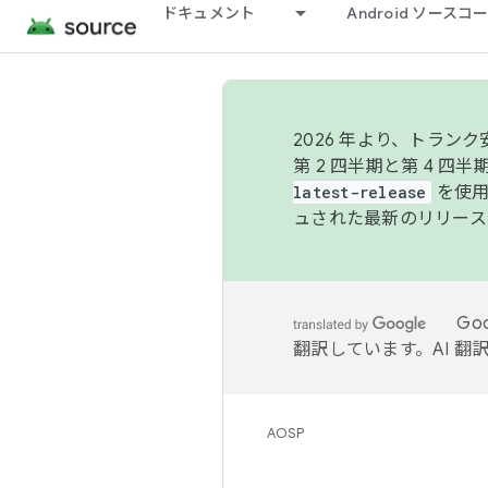
ドキュメント
Android ソース
2026 年より、トラ
第 2 四半期と第 4 四
latest-release
を使用
ュされた最新のリリース
Go
翻訳しています。AI 
AOSP