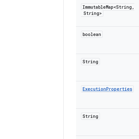
Immutable
Map<String
,
String>
boolean
String
Execution
Properties
String