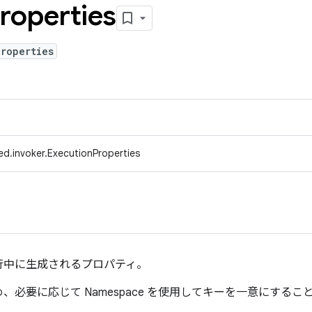
roperties
roperties
ed.invoker.ExecutionProperties
行中に生成されるプロパティ。
必要に応じて Namespace を使用してキーを一意にする