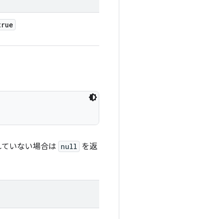
true
れていない場合は
null
を返