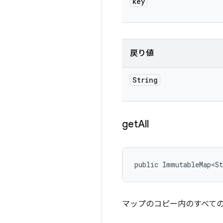
key
戻り値
String
get
All
public ImmutableMap<St
マップのコピー内のすべて