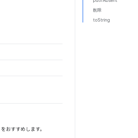
putIfAbsent
削除
toString
ことをおすすめします。