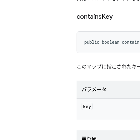
contains
Key
public boolean contain
このマップに指定されたキ
パラメータ
key
戻り値