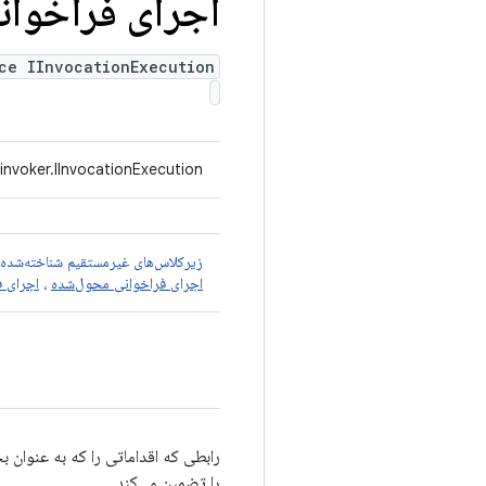
اجرای فراخوان
ce IInvocationExecution
invoker.IInvocationExecution
زیرکلاس‌های غیرمستقیم شناخته‌شده
اجرای فراخوانی محول‌شده
،
اجرای ف
رابطی که اقداماتی را که به عنوان
را تضمین می‌کند.