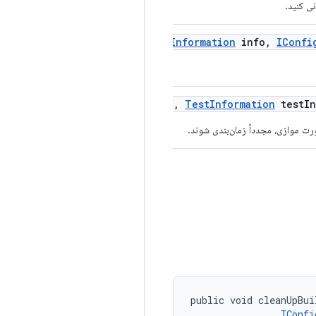
ی کنید.
run
Tests
(
Test
Information
info
,
IConfi
Config
(
IConfiguration
config
,
Test
Information
test
In
رت موازی، مجدداً زمان‌بندی شوند.
public void cleanUpBui
IConfi