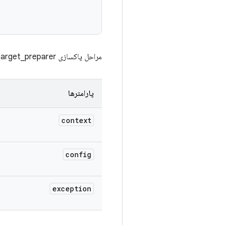
مراحل پاکسازی target_preparer و multi_target_preparer را اجرا کنید. آیا دستگاه‌ها پاکسازی می‌شوند؟
پارامترها
context
config
exception