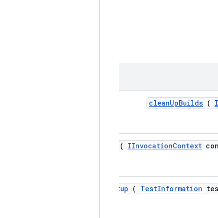
clean
Up
Builds
(
do
Clean
Up
(
IInvocation
Context
con
do
Setup
(
Test
Information
tes