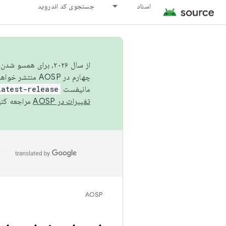
اسناد
جستجوی کد اندروید
از سال ۲۰۲۶، برای ه
چهارم در AOSP منتشر خواهیم کرد. برای ساخت و مشارکت در AOSP،
مانیفست
latest-release
تغییرات در AOSP
مراجعه کنی
ا
AOSP