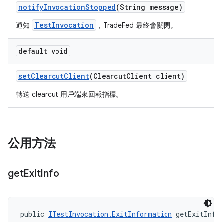
notify
Invocation
Stopped
(String message)
TestInvocation
通知
，TradeFed 最終會關閉。
default void
set
Clearcut
Client
(Clearcut
Client client)
轉送 clearcut 用戶端來回報指標。
公用方法
get
Exit
Info
public 
ITestInvocation.ExitInformation
 getExitInfo