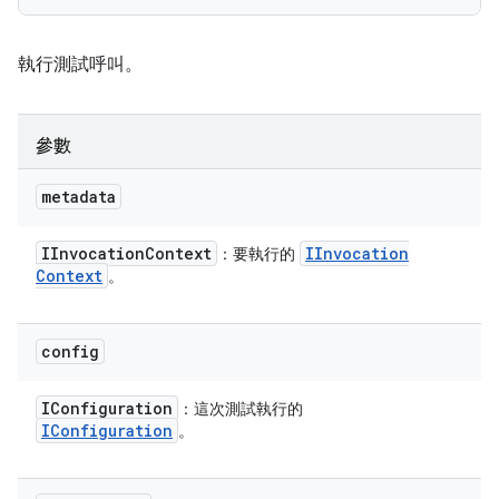
執行測試呼叫。
參數
metadata
IInvocation
Context
IInvocation
：要執行的
Context
。
config
IConfiguration
：這次測試執行的
IConfiguration
。