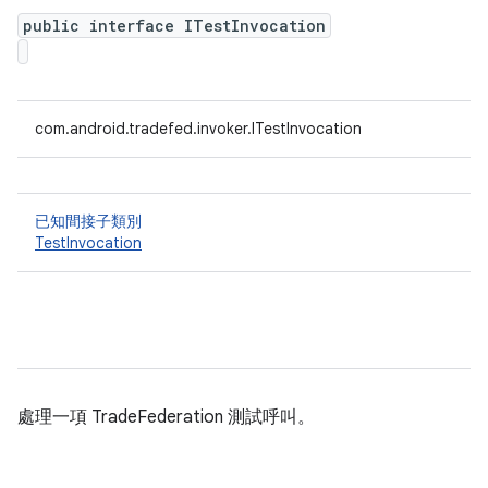
public interface ITestInvocation
com.android.tradefed.invoker.ITestInvocation
已知間接子類別
TestInvocation
處理一項 TradeFederation 測試呼叫。