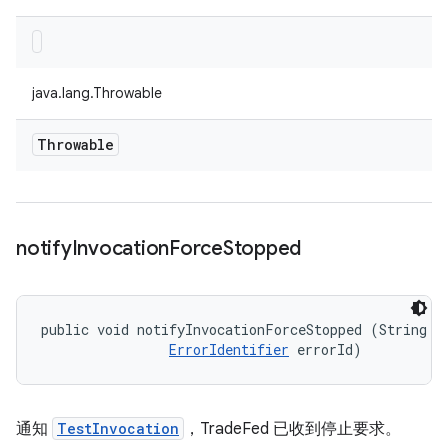
java.lang.Throwable
Throwable
notify
Invocation
Force
Stopped
public void notifyInvocationForceStopped (String me
ErrorIdentifier
 errorId)
通知
TestInvocation
，TradeFed 已收到停止要求。