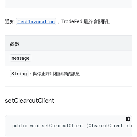
通知
TestInvocation
，TradeFed 最終會關閉。
參數
message
String
：與停止呼叫相關聯的訊息
set
Clearcut
Client
public void setClearcutClient (ClearcutClient clie