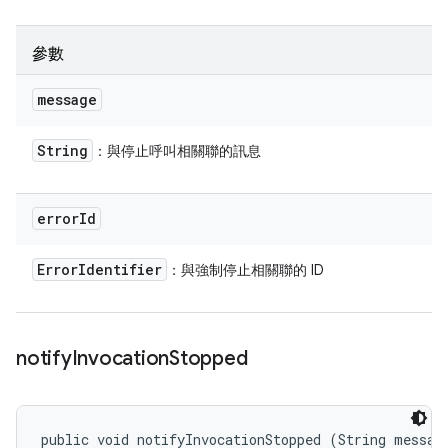
參數
message
String
：與停止呼叫相關聯的訊息
error
Id
Error
Identifier
：與強制停止相關聯的 ID
notify
Invocation
Stopped
public void notifyInvocationStopped (String messag