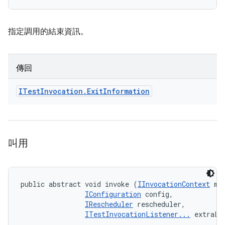
指定調用的結束資訊。
傳回
ITest
Invocation
.
Exit
Information
叫用
public abstract void invoke (
IInvocationContext
 met
IConfiguration
 config, 

IRescheduler
 rescheduler, 

ITestInvocationListener...
 extraLi