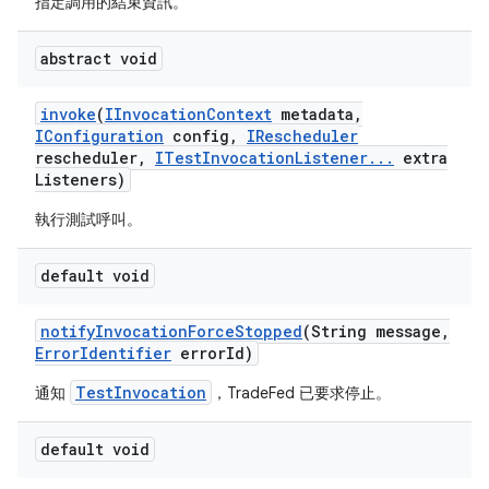
指定調用的結束資訊。
abstract void
invoke
(
IInvocation
Context
metadata
,
IConfiguration
config
,
IRescheduler
rescheduler
,
ITest
Invocation
Listener
.
.
.
extra
Listeners)
執行測試呼叫。
default void
notify
Invocation
Force
Stopped
(String message
,
Error
Identifier
error
Id)
TestInvocation
通知
，TradeFed 已要求停止。
default void