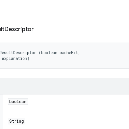
lt
Descriptor
ResultDescriptor (boolean cacheHit, 

 explanation)
boolean
String