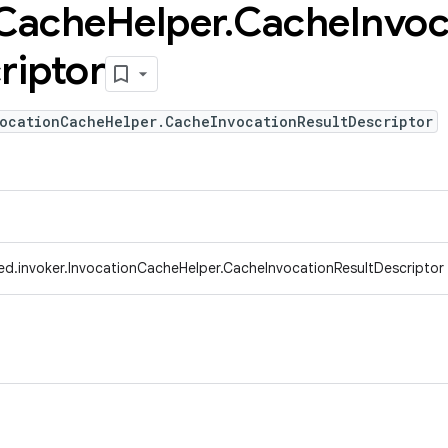
Cache
Helper
.
Cache
Invoc
riptor
vocationCacheHelper.CacheInvocationResultDescriptor
ed.invoker.InvocationCacheHelper.CacheInvocationResultDescriptor