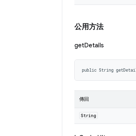
公用方法
get
Details
public String getDetai
傳回
String