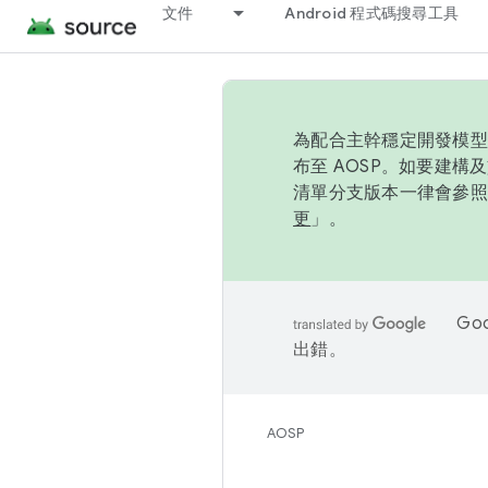
文件
Android 程式碼搜尋工具
為配合主幹穩定開發模型，
布至 AOSP。如要建構及
清單分支版本一律會參照推
更
」。
Go
出錯。
AOSP