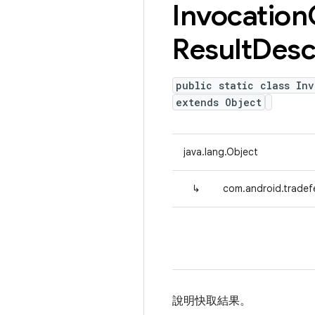
Invocation
Result
Desc
public static class In
extends Object
java.lang.Object
↳
com.android.tradef
說明快取結果。