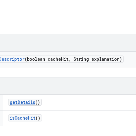
Descriptor
(boolean cache
Hit
,
String explanation)
get
Details
()
is
Cache
Hit
()