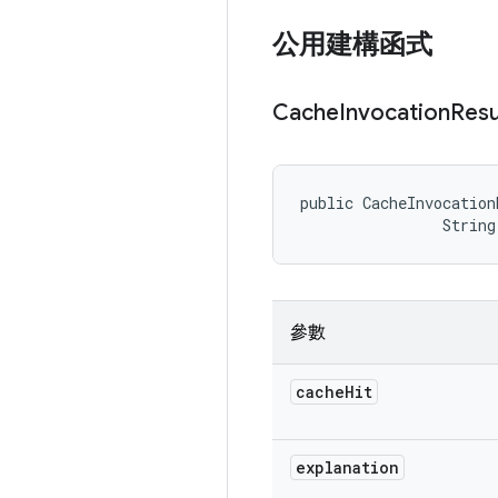
公用建構函式
Cache
Invocation
Resu
public CacheInvocation
                String
參數
cache
Hit
explanation