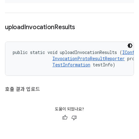
upload
Invocation
Results
public static void uploadInvocationResults (
IConfi
InvocationProtoResultReporter
 proto
TestInformation
 testInfo)
호출 결과 업로드
도움이 되었나요?