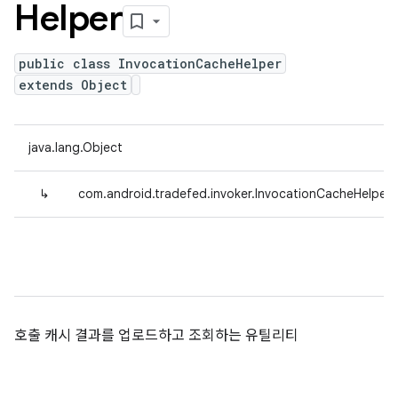
Helper
public class InvocationCacheHelper
extends Object
java.lang.Object
↳
com.android.tradefed.invoker.InvocationCacheHelper
호출 캐시 결과를 업로드하고 조회하는 유틸리티