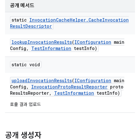
공개 메서드
static
Invocation
Cache
Helper
.
Cache
Invocation
Result
Descriptor
lookup
Invocation
Results
(
IConfiguration
main
Config
,
Test
Information
test
Info)
static void
upload
Invocation
Results
(
IConfiguration
main
Config
,
Invocation
Proto
Result
Reporter
proto
Results
Reporter
,
Test
Information
test
Info)
호출 결과 업로드
공개 생성자