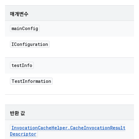
매개변수
main
Config
IConfiguration
test
Info
Test
Information
반환 값
Invocation
Cache
Helper
.
Cache
Invocation
Result
Descriptor