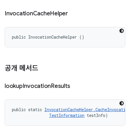
Invocation
Cache
Helper
public InvocationCacheHelper ()
공개 메서드
lookup
Invocation
Results
public static 
InvocationCacheHelper.CacheInvocatio
TestInformation
 testInfo)