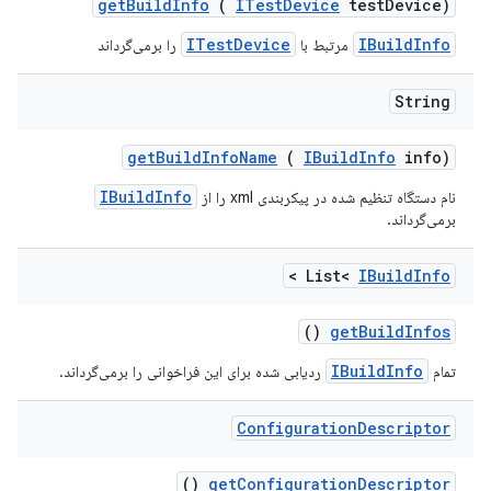
get
Build
Info
(
ITest
Device
test
Device)
ITestDevice
IBuildInfo
مرتبط با
را برمی‌گرداند
String
get
Build
Info
Name
(
IBuild
Info
info)
IBuildInfo
نام دستگاه تنظیم شده در پیکربندی xml را از
برمی‌گرداند.
>
List<
IBuild
Info
()
get
Build
Infos
IBuildInfo
تمام
ردیابی شده برای این فراخوانی را برمی‌گرداند.
Configuration
Descriptor
()
get
Configuration
Descriptor