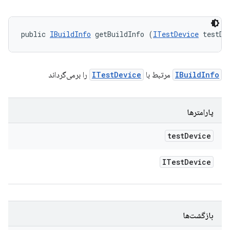
public 
IBuildInfo
 getBuildInfo (
ITestDevice
 testDe
IBuildInfo
مرتبط با
ITestDevice
را برمی‌گرداند
پارامترها
test
Device
ITest
Device
بازگشت‌ها