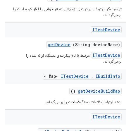
توصیف‌گر مرتبط با پیکربندی آزمایشی که فراخوانی را آغاز کرده است را
برمی‌گرداند.
ITest
Device
get
Device
(String device
Name)
ITestDevice
مرتبط با نام پیکربندی دستگاه ارائه شده را
برمی‌گرداند.
>
Map<
ITest
Device
,
IBuild
Info
()
get
Device
Build
Map
نقشه ارتباط اطلاعات دستگاه/ساخت را برمی‌گرداند
ITest
Device