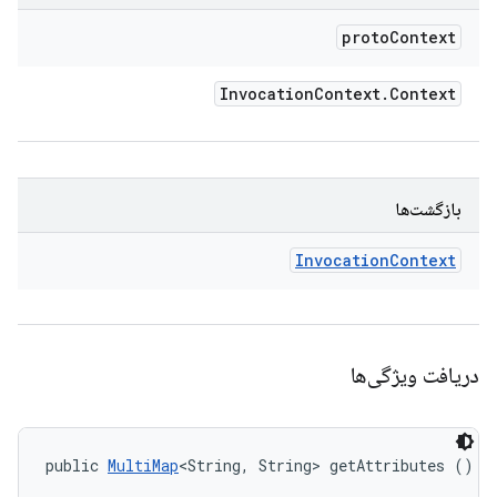
proto
Context
Invocation
Context
.
Context
بازگشت‌ها
Invocation
Context
دریافت ویژگی‌ها
public 
MultiMap
<String, String> getAttributes ()