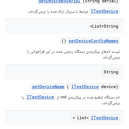
get
Device
By
Serial
(String serial)
ITestDevice
مرتبط با سریال ارائه شده را برمی‌گرداند.
List<String>
()
get
Device
Config
Names
لیست نام‌های پیکربندی دستگاه ردیابی شده در این فراخوانی را
برمی‌گرداند
String
get
Device
Name
(
ITest
Device
device)
ITestDevice
نام دستگاه تنظیم شده در پیکربندی xml از
را
برمی‌گرداند.
>
List<
ITest
Device