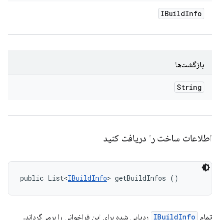
IBuild
Info
بازگشت‌ها
String
اطلاعات ساخت را دریافت کنید
public List<
IBuildInfo
> getBuildInfos ()
تمام
IBuildInfo
ردیابی شده برای این فراخوانی را برمی‌گرداند.