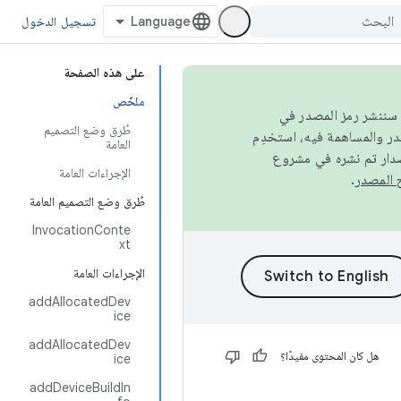
تسجيل الدخول
على هذه الصفحة
ملخّص
كامل، سننشر رمز المصدر في
طُرق وضع التصميم
العامة
صدار تم نشره في مشروع
الإجراءات العامة
.
طُرق وضع التصميم العامة
InvocationConte
xt
الإجراءات العامة
addAllocatedDev
ice
addAllocatedDev
هل كان المحتوى مفيدًا؟
ice
addDeviceBuildIn