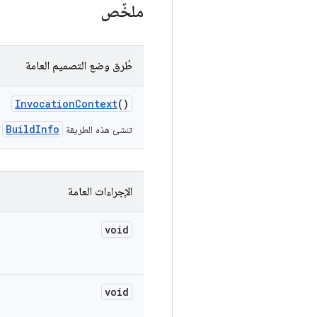
ملخّص
طُرق وضع التصميم العامة
Invocation
Context
()
BuildInfo
تنشئ هذه الطريقة
ب
الإجراءات العامة
void
void