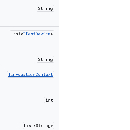
String
List<
ITest
Device
>
String
IInvocation
Context
int
List<String>