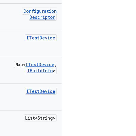
Configuration
Descriptor
ITest
Device
Map<
ITest
Device
,
IBuild
Info
>
ITest
Device
List<String>