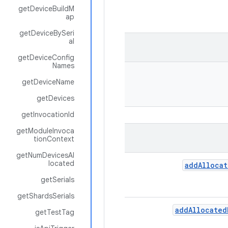
getDeviceBuildM
ap
getDeviceBySeri
al
getDeviceConfig
Names
getDeviceName
getDevices
getInvocationId
getModuleInvoca
tionContext
getNumDevicesAl
located
add
Alloca
getSerials
getShardsSerials
add
Allocated
getTestTag