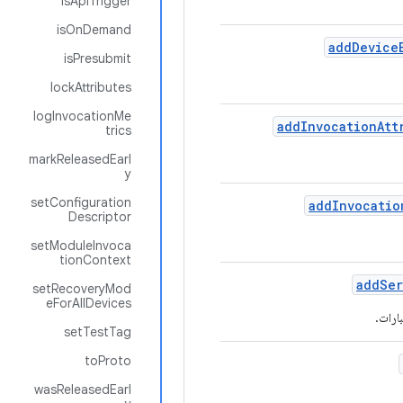
isApiTrigger
isOnDemand
add
Device
isPresubmit
lockAttributes
logInvocationMe
add
Invocation
Att
trics
markReleasedEarl
y
setConfiguration
add
Invocatio
Descriptor
setModuleInvoca
tionContext
add
Ser
setRecoveryMod
eForAllDevices
بارات.
setTestTag
toProto
wasReleasedEarl