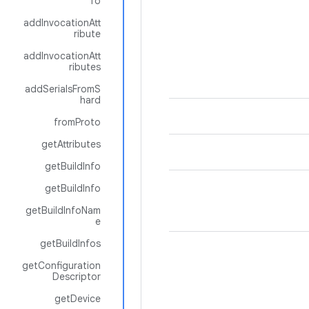
fo
addInvocationAtt
ribute
addInvocationAtt
ributes
addSerialsFromS
hard
fromProto
getAttributes
getBuildInfo
getBuildInfo
getBuildInfoNam
e
getBuildInfos
getConfiguration
Descriptor
getDevice