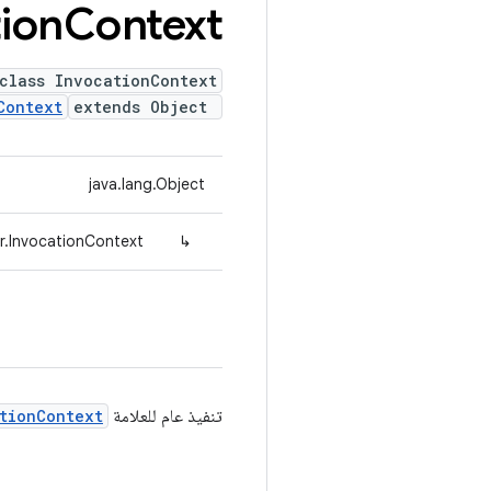
ion
Context
class InvocationContext
Context
extends Object
java.lang.Object
r.InvocationContext
↳
تنفيذ عام للعلامة
tionContext