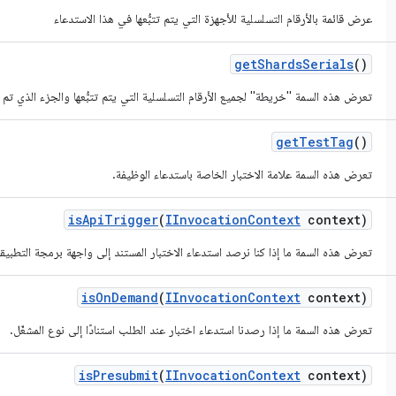
عرض قائمة بالأرقام التسلسلية للأجهزة التي يتم تتبُّعها في هذا الاستدعاء
get
Shards
Serials
()
تعرض هذه السمة "خريطة" لجميع الأرقام التسلسلية التي يتم تتبُّعها والجزء الذي تم
get
Test
Tag
()
تعرض هذه السمة علامة الاختبار الخاصة باستدعاء الوظيفة.
is
Api
Trigger
(
IInvocation
Context
context)
تعرض هذه السمة ما إذا كنا نرصد استدعاء الاختبار المستند إلى واجهة برمجة التطبيقات
is
On
Demand
(
IInvocation
Context
context)
تعرض هذه السمة ما إذا رصدنا استدعاء اختبار عند الطلب استنادًا إلى نوع المشغّل.
is
Presubmit
(
IInvocation
Context
context)