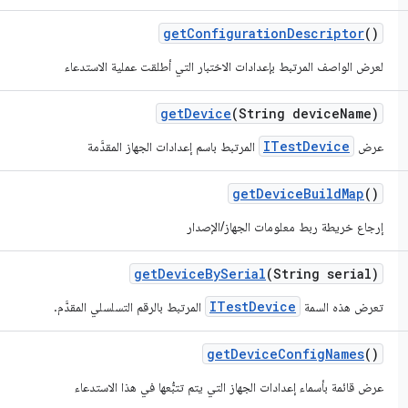
get
Configuration
Descriptor
()
لعرض الواصف المرتبط بإعدادات الاختبار التي أطلقت عملية الاستدعاء
get
Device
(String device
Name)
ITestDevice
عرض
المرتبط باسم إعدادات الجهاز المقدَّمة
get
Device
Build
Map
()
إرجاع خريطة ربط معلومات الجهاز/الإصدار
get
Device
By
Serial
(String serial)
ITestDevice
تعرض هذه السمة
المرتبط بالرقم التسلسلي المقدَّم.
get
Device
Config
Names
()
عرض قائمة بأسماء إعدادات الجهاز التي يتم تتبُّعها في هذا الاستدعاء