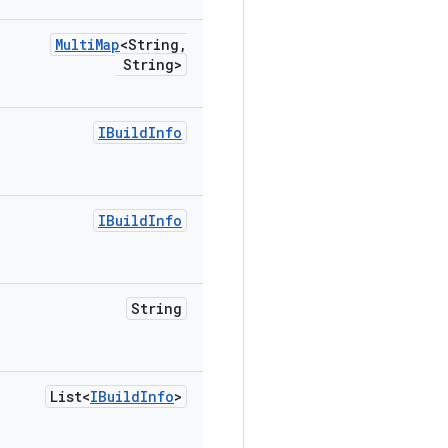
Multi
Map
<String
,
String>
IBuild
Info
IBuild
Info
String
List<
IBuild
Info
>