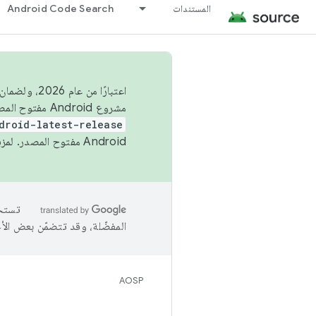
المستندات
Android Code Search
اعتبارًا من
مشروع Android مفتوح المصدر (AOSP) في الربعَين الثاني والرابع. لبناء مشروع Android مفتوح المصدر والمساهمة فيه، استخدِم
droid-latest-release
Android مفتوح المصدر. لمزيد من المعلومات، يُرجى الاطّلاع على
المفضّلة، وقد تتضمّن بعض الأ
AOSP