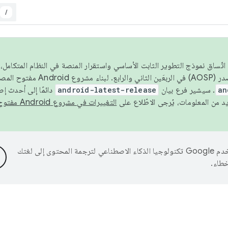
/
 عام 2026، ولضمان اتّساق نموذج التطوير الثابت الأساسي واستقرار المنصة في النظام المت
an
. سيشير فرع بيان
android-latest-release
دائمًا إلى أحدث إ
التغييرات في مشروع Android مفتوح المصدر
تستخدم Google تكنولوجيا الذكاء الاصطناعي لترجمة المحتوى إلى لغتك
خطاء.