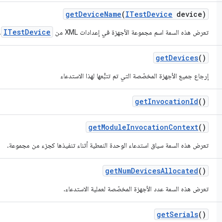
get
Device
Name
(
ITest
Device
device)
ITestDevice
تعرض هذه السمة اسم مجموعة الأجهزة في إعدادات XML من
.
get
Devices
()
إرجاع جميع الأجهزة المخصّصة التي تم تتبُّعها لهذا الاستدعاء
get
Invocation
Id
()
get
Module
Invocation
Context
()
تعرض هذه السمة سياق استدعاء الوحدة النمطية أثناء تنفيذها كجزء من مجموعة.
get
Num
Devices
Allocated
()
تعرض هذه السمة عدد الأجهزة المخصّصة لعملية الاستدعاء.
get
Serials
()