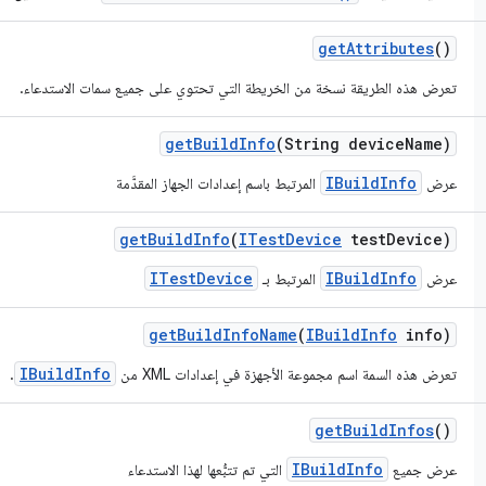
get
Attributes
()
تعرض هذه الطريقة نسخة من الخريطة التي تحتوي على جميع سمات الاستدعاء.
get
Build
Info
(String device
Name)
IBuildInfo
عرض
المرتبط باسم إعدادات الجهاز المقدَّمة
get
Build
Info
(
ITest
Device
test
Device)
ITestDevice
IBuildInfo
عرض
المرتبط بـ
get
Build
Info
Name
(
IBuild
Info
info)
IBuildInfo
تعرض هذه السمة اسم مجموعة الأجهزة في إعدادات XML من
.
get
Build
Infos
()
IBuildInfo
عرض جميع
التي تم تتبُّعها لهذا الاستدعاء