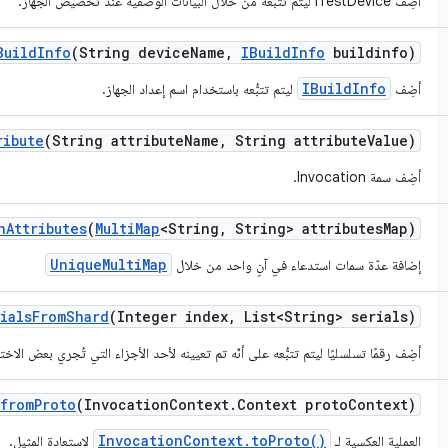
أضِف ITestDevice ليتم تتبُّعه من خلال البيانات الوصفية عند تخصيص الجهاز.
Build
Info
(String device
Name
,
IBuild
Info
buildinfo)
IBuildInfo
أضِف
ليتم تتبُّعه باستخدام اسم إعداد الجهاز.
ribute
(String attribute
Name
,
String attribute
Value)
أضِف سمة Invocation.
n
Attributes
(
Multi
Map
<String
,
String> attributes
Map)
UniqueMultiMap
إضافة عدّة سمات استدعاء في آنٍ واحد من خلال
ials
From
Shard
(Integer index
,
List<String> serials)
أضِف رقمًا تسلسليًا ليتم تتبُّعه على أنّه تم تعيينه لأحد الأجزاء التي تُجري بعض الاخت
from
Proto
(Invocation
Context
.
Context proto
Context)
InvocationContext.toProto()
العملية العكسية لـ
لاستعادة المثيل.