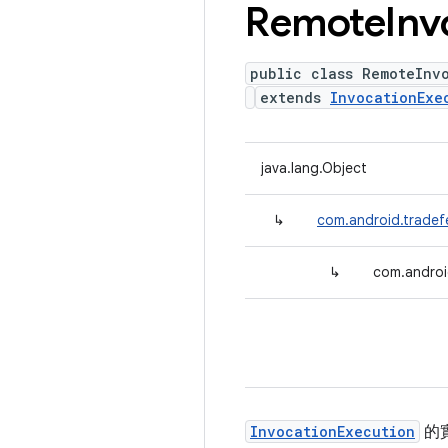
Remote
Inv
public class RemoteInv
extends
InvocationExe
java.lang.Object
↳
com.android.tradef
↳
com.androi
InvocationExecution
的