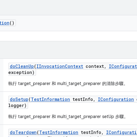
tion
()
do
Clean
Up
(
IInvocation
Context
context
,
IConfigura
exception)
執行 target_preparer 和 multi_target_preparer 的清除步驟。
do
Setup
(
Test
Information
test
Info
,
IConfiguration
c
logger)
執行 target_preparer 和 multi_target_preparer setUp 步驟。
do
Teardown
(
Test
Information
test
Info
,
IConfigurat