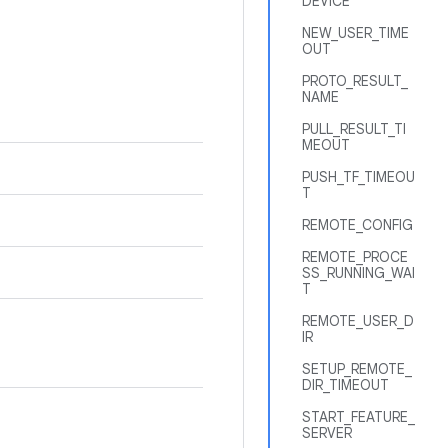
DEVICE
NEW_USER_TIME
OUT
PROTO_RESULT_
NAME
PULL_RESULT_TI
MEOUT
PUSH_TF_TIMEOU
T
REMOTE_CONFIG
REMOTE_PROCE
SS_RUNNING_WAI
T
REMOTE_USER_D
IR
SETUP_REMOTE_
DIR_TIMEOUT
START_FEATURE_
SERVER