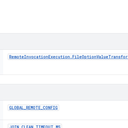
Remote
Invocation
Execution
.
File
Option
Value
Transfor
GLOBAL
_
REMOTE
_
CONFIG
JOIN
_
CLEAN
_
TIMEOUT
_
MS