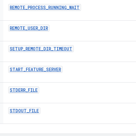
REMOTE
_
PROCESS
_
RUNNING
_
WAIT
REMOTE
_
USER
_
DIR
SETUP
_
REMOTE
_
DIR
_
TIMEOUT
START
_
FEATURE
_
SERVER
STDERR
_
FILE
STDOUT
_
FILE