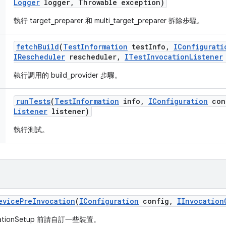
Logger
logger
,
Throwable exception)
執行 target_preparer 和 multi_target_preparer 拆除步驟。
fetch
Build
(
Test
Information
test
Info
,
IConfigurati
IRescheduler
rescheduler
,
ITest
Invocation
Listener
執行調用的 build_provider 步驟。
run
Tests
(
Test
Information
info
,
IConfiguration
con
Listener
listener)
執行測試。
evice
Pre
Invocation
(
IConfiguration
config
,
IInvocation
ocationSetup 前請自訂一些裝置。