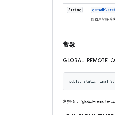
String
get
Adb
Vers
傳回用於呼叫的 
常數
GLOBAL
_
REMOTE
_
C
public static final S
常數值： "global-remote-con