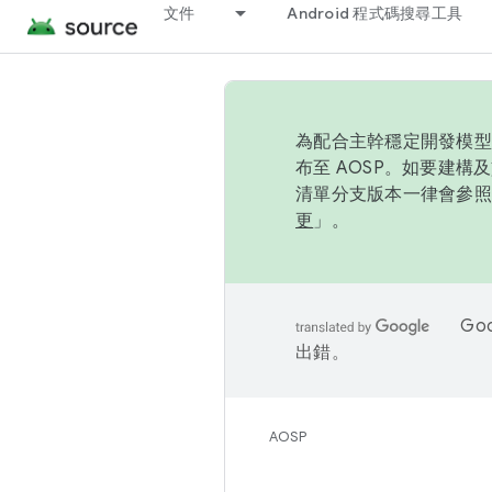
文件
Android 程式碼搜尋工具
為配合主幹穩定開發模型，
布至 AOSP。如要建構及
清單分支版本一律會參照推
更
」。
Go
出錯。
AOSP