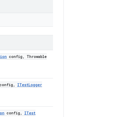
tion
config
,
Throwable
onfig
,
ITest
Logger
ion
config
,
ITest