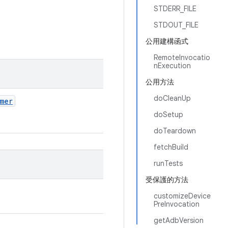
STDERR_FILE
STDOUT_FILE
公用建構函式
RemoteInvocatio
nExecution
公用方法
doCleanUp
mer
doSetup
doTeardown
fetchBuild
runTests
受保護的方法
customizeDevice
PreInvocation
getAdbVersion