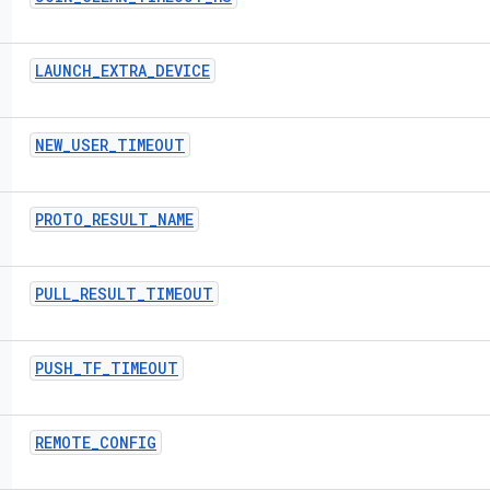
LAUNCH
_
EXTRA
_
DEVICE
NEW
_
USER
_
TIMEOUT
PROTO
_
RESULT
_
NAME
PULL
_
RESULT
_
TIMEOUT
PUSH
_
TF
_
TIMEOUT
REMOTE
_
CONFIG