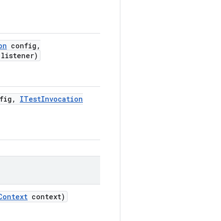
on
config
,
listener)
fig
,
ITest
Invocation
Context
context)