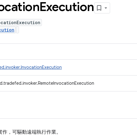
ocation
Execution
ocationExecution
cution
ed.invoker.InvocationExecution
d.tradefed.invoker.RemoteInvocationExecution
實作，可驅動遠端執行作業。