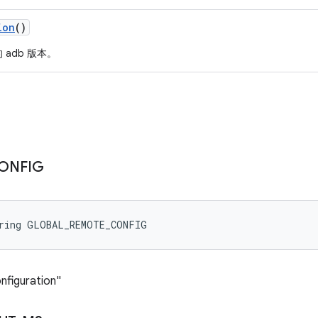
ion
()
adb 版本。
ONFIG
tring GLOBAL_REMOTE_CONFIG
figuration"