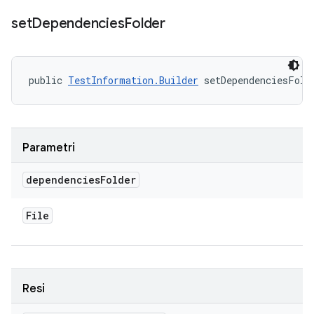
set
Dependencies
Folder
public 
TestInformation.Builder
 setDependenciesFold
Parametri
dependencies
Folder
File
Resi