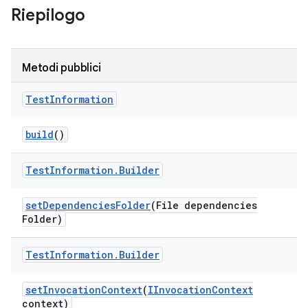
Riepilogo
Metodi pubblici
Test
Information
build
()
Test
Information
.
Builder
set
Dependencies
Folder
(File dependencies
Folder)
Test
Information
.
Builder
set
Invocation
Context
(
IInvocation
Context
context)