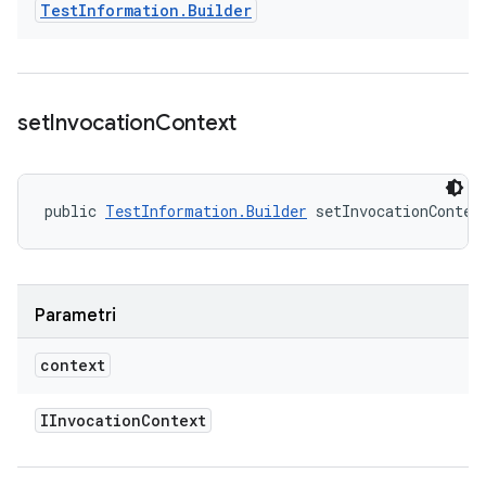
Test
Information
.
Builder
set
Invocation
Context
public 
TestInformation.Builder
 setInvocationContex
Parametri
context
IInvocation
Context