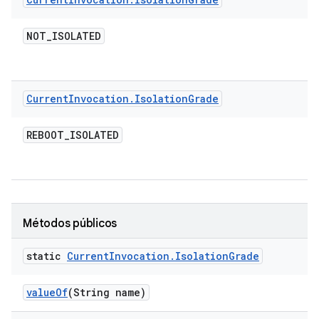
NOT
_
ISOLATED
Current
Invocation
.
Isolation
Grade
REBOOT
_
ISOLATED
Métodos públicos
static
Current
Invocation
.
Isolation
Grade
value
Of
(String name)