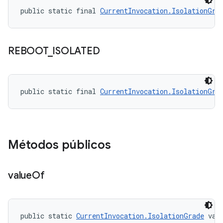
public static final 
CurrentInvocation.IsolationGra
REBOOT
_
ISOLATED
public static final 
CurrentInvocation.IsolationGra
Métodos públicos
value
Of
public static 
CurrentInvocation.IsolationGrade
 val