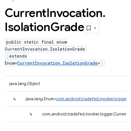
Current
Invocation
.
Isolation
Grade
public static final enum
CurrentInvocation.IsolationGrade
extends
Enum<
CurrentInvocation.IsolationGrade
>
java.lang.Object
↳
java.lang.Enum<
com.android.tradefed.invoker.logger.C
↳
com.android.tradefed.invoker.logger.CurrentI