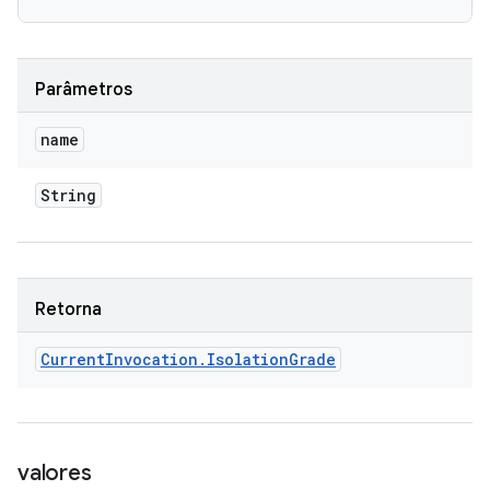
Parâmetros
name
String
Retorna
Current
Invocation
.
Isolation
Grade
valores