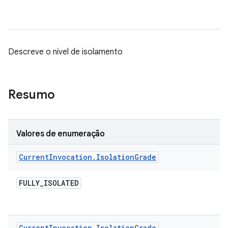
Descreve o nível de isolamento
Resumo
Valores de enumeração
Current
Invocation
.
Isolation
Grade
FULLY
_
ISOLATED
Current
Invocation
.
Isolation
Grade