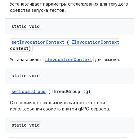
Устанавливает параметры отслеживания для текущего
средства запуска тестов.
static void
set
Invocation
Context
(
IInvocation
Context
context)
IInvocationContext
Устанавливает
для вызова.
static void
set
Local
Group
(Thread
Group tg)
Отслеживает локализованный контекст при
использовании свойств внутри gRPC-сервера.
static void