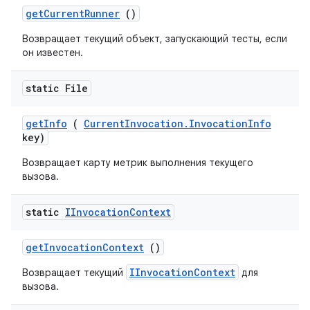
get
Current
Runner
()
Возвращает текущий объект, запускающий тесты, если
он известен.
static File
get
Info
(
Current
Invocation
.
Invocation
Info
key)
Возвращает карту метрик выполнения текущего
вызова.
static
IInvocation
Context
get
Invocation
Context
()
IInvocationContext
Возвращает текущий
для
вызова.