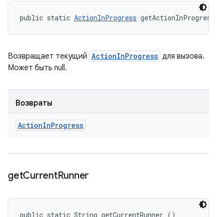
public static 
ActionInProgress
 getActionInProgress
Возвращает текущий
ActionInProgress
для вызова.
Может быть null.
Возвраты
Action
In
Progress
get
Current
Runner
public static String getCurrentRunner ()