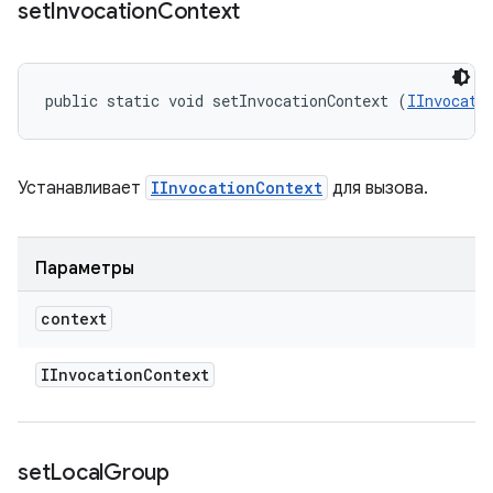
set
Invocation
Context
public static void setInvocationContext (
IInvocati
Устанавливает
IInvocationContext
для вызова.
Параметры
context
IInvocation
Context
set
Local
Group