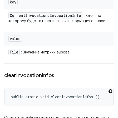
key
Current
Invocation
.
Invocation
Info
: Ключ, по
которому будет отслеживаться информация о вызове.
value
File
: Значение метрики вызова.
clear
Invocation
Infos
public static void clearInvocationInfos ()
Очистите информацию о вызове для данного вызова.