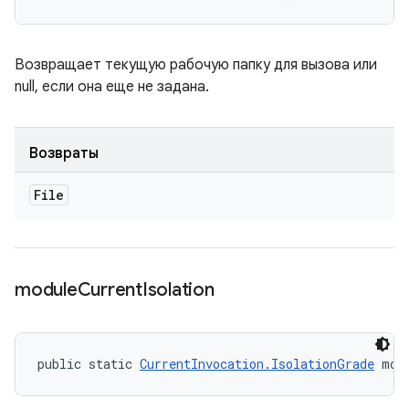
Возвращает текущую рабочую папку для вызова или
null, если она еще не задана.
Возвраты
File
module
Current
Isolation
public static 
CurrentInvocation.IsolationGrade
 mod