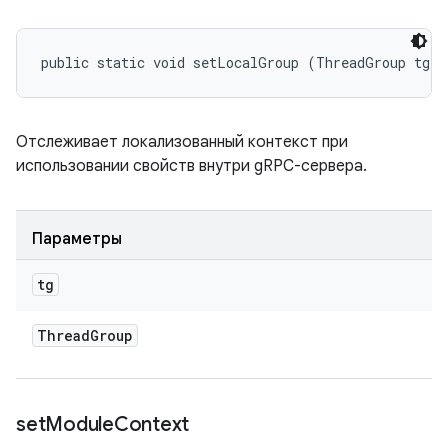
public static void setLocalGroup (ThreadGroup tg)
Отслеживает локализованный контекст при
использовании свойств внутри gRPC-сервера.
Параметры
tg
Thread
Group
set
Module
Context