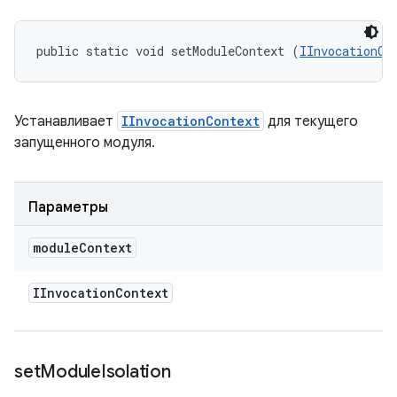
public static void setModuleContext (
IInvocationCo
Устанавливает
IInvocationContext
для текущего
запущенного модуля.
Параметры
module
Context
IInvocation
Context
set
Module
Isolation