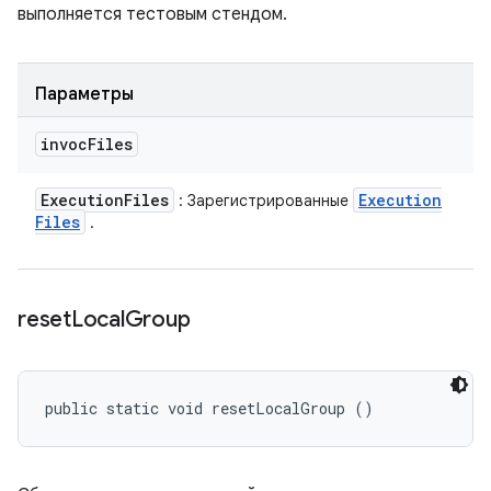
выполняется тестовым стендом.
Параметры
invoc
Files
Execution
Files
Execution
: Зарегистрированные
Files
.
reset
Local
Group
public static void resetLocalGroup ()