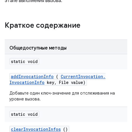
этапе выполнения вызова.
Краткое содержание
Общедоступные методы
static void
add
Invocation
Info
(
Current
Invocation
.
Invocation
Info
key
,
File value)
Добавьте один ключ-значение для отслеживания на
уровне вызова.
static void
clear
Invocation
Infos
()