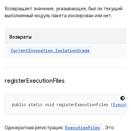
Возвращает значение, указывающее, был ли текущий
выполняемый модуль пакета изолирован или нет.
Возвраты
Current
Invocation
.
Isolation
Grade
register
Execution
Files
public static void registerExecutionFiles (
Executi
Однократная регистрация
ExecutionFiles
. Это