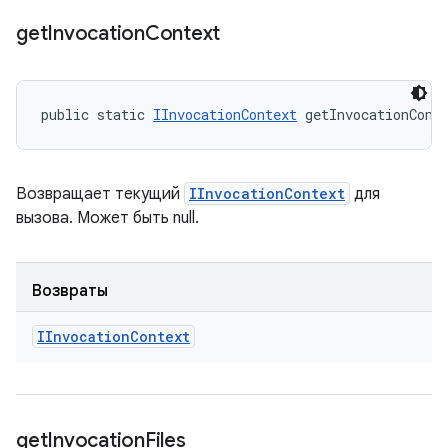
get
Invocation
Context
public static 
IInvocationContext
 getInvocationCont
Возвращает текущий
IInvocationContext
для
вызова. Может быть null.
Возвраты
IInvocation
Context
get
Invocation
Files