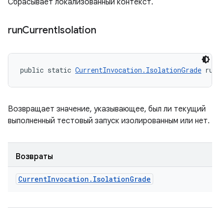
Сбрасывает локализованный контекст.
run
Current
Isolation
public static 
CurrentInvocation.IsolationGrade
 run
Возвращает значение, указывающее, был ли текущий
выполненный тестовый запуск изолированным или нет.
Возвраты
Current
Invocation
.
Isolation
Grade