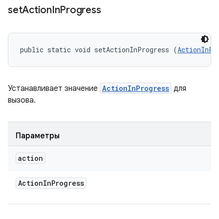
set
Action
In
Progress
public static void setActionInProgress (
ActionInPr
Устанавливает значение
ActionInProgress
для
вызова.
Параметры
action
Action
In
Progress