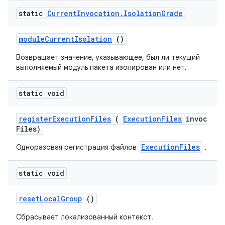
static
Current
Invocation
.
Isolation
Grade
module
Current
Isolation
()
Возвращает значение, указывающее, был ли текущий
выполняемый модуль пакета изолирован или нет.
static void
register
Execution
Files
(
Execution
Files
invoc
Files)
ExecutionFiles
Одноразовая регистрация файлов
.
static void
reset
Local
Group
()
Сбрасывает локализованный контекст.