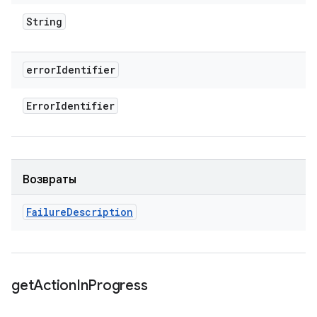
String
error
Identifier
Error
Identifier
Возвраты
Failure
Description
get
Action
In
Progress