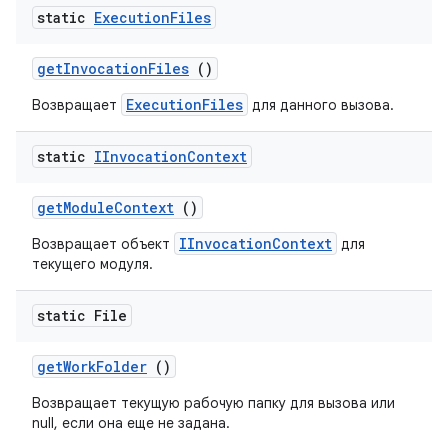
static
Execution
Files
get
Invocation
Files
()
ExecutionFiles
Возвращает
для данного вызова.
static
IInvocation
Context
get
Module
Context
()
IInvocationContext
Возвращает объект
для
текущего модуля.
static File
get
Work
Folder
()
Возвращает текущую рабочую папку для вызова или
null, если она еще не задана.