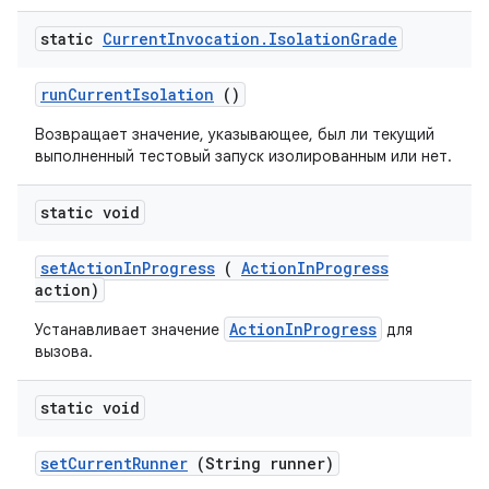
static
Current
Invocation
.
Isolation
Grade
run
Current
Isolation
()
Возвращает значение, указывающее, был ли текущий
выполненный тестовый запуск изолированным или нет.
static void
set
Action
In
Progress
(
Action
In
Progress
action)
ActionInProgress
Устанавливает значение
для
вызова.
static void
set
Current
Runner
(String runner)