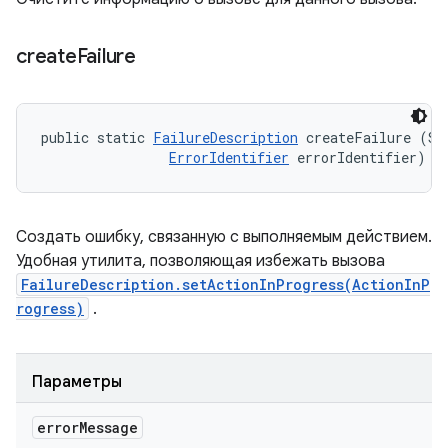
create
Failure
public static 
FailureDescription
 createFailure (Str
ErrorIdentifier
 errorIdentifier)
Создать ошибку, связанную с выполняемым действием.
Удобная утилита, позволяющая избежать вызова
FailureDescription.setActionInProgress(ActionInP
rogress)
.
Параметры
error
Message