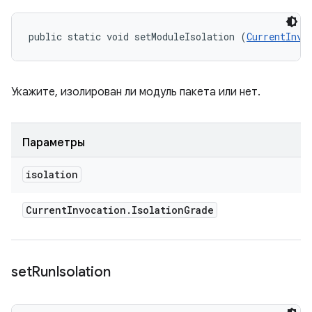
public static void setModuleIsolation (
CurrentInvo
Укажите, изолирован ли модуль пакета или нет.
Параметры
isolation
Current
Invocation
.
Isolation
Grade
set
Run
Isolation