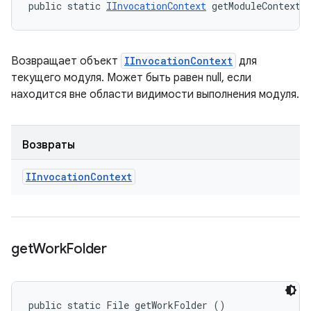
public static 
IInvocationContext
 getModuleContext 
Возвращает объект
IInvocationContext
для
текущего модуля. Может быть равен null, если
находится вне области видимости выполнения модуля.
Возвраты
IInvocation
Context
get
Work
Folder
public static File getWorkFolder ()