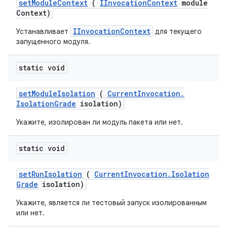
set
Module
Context
(
IInvocation
Context
module
Context)
IInvocationContext
Устанавливает
для текущего
запущенного модуля.
static void
set
Module
Isolation
(
Current
Invocation
.
Isolation
Grade
isolation)
Укажите, изолирован ли модуль пакета или нет.
static void
set
Run
Isolation
(
Current
Invocation
.
Isolation
Grade
isolation)
Укажите, является ли тестовый запуск изолированным
или нет.