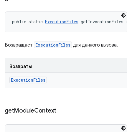
public static 
ExecutionFiles
 getInvocationFiles ()
Возвращает
ExecutionFiles
для данного вызова.
Возвраты
Execution
Files
get
Module
Context