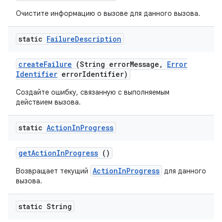
Очистите информацию о вызове для данного вызова.
static
Failure
Description
create
Failure
(String error
Message
,
Error
Identifier
error
Identifier)
Создайте ошибку, связанную с выполняемым
действием вызова.
static
Action
In
Progress
get
Action
In
Progress
()
ActionInProgress
Возвращает текущий
для данного
вызова.
static String