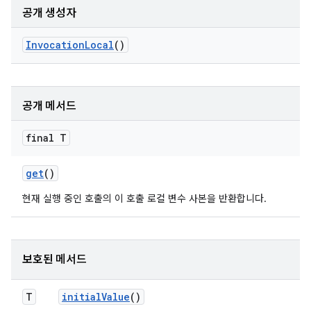
공개 생성자
Invocation
Local
()
공개 메서드
final T
get
()
현재 실행 중인 호출의 이 호출 로컬 변수 사본을 반환합니다.
보호된 메서드
T
initial
Value
()