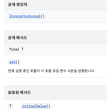
공개 생성자
Invocation
Local
()
공개 메서드
final T
get
()
현재 실행 중인 호출의 이 호출 로컬 변수 사본을 반환합니다.
보호된 메서드
T
initial
Value
()