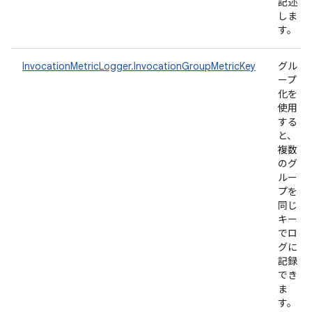
記述
しま
す。
InvocationMetricLogger.InvocationGroupMetricKey
グル
ープ
化を
使用
する
と、
複数
のグ
ルー
プを
同じ
キー
でロ
グに
記録
でき
ま
す。