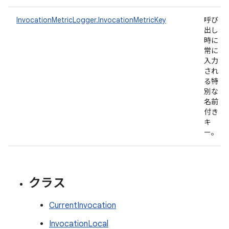
InvocationMetricLogger.InvocationMetricKey
呼び
出し
時に
常に
入力
され
る特
別な
名前
付き
キ
ー。
クラス
CurrentInvocation
InvocationLocal