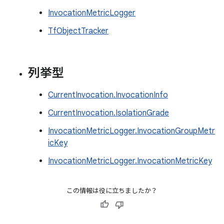
InvocationMetricLogger
TfObjectTracker
列挙型
CurrentInvocation.InvocationInfo
CurrentInvocation.IsolationGrade
InvocationMetricLogger.InvocationGroupMetr
icKey
InvocationMetricLogger.InvocationMetricKey
この情報は役に立ちましたか？