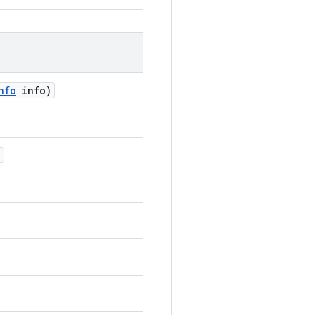
nfo
info)
)