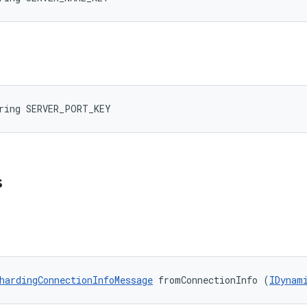
tring SERVER_PORT_KEY
s
hardingConnectionInfoMessage
 fromConnectionInfo (
IDynam