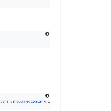
icShardingConnectionInfo
 info)