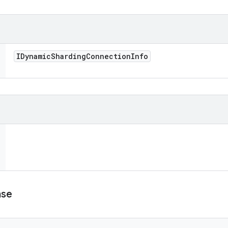
IDynamic
Sharding
Connection
Info
nse