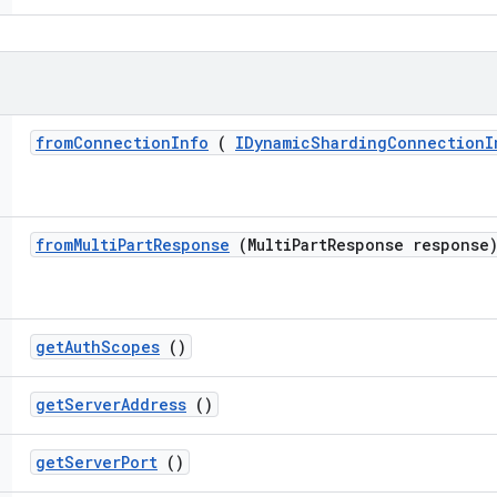
from
Connection
Info
(
IDynamic
Sharding
Connection
I
from
Multi
Part
Response
(Multi
Part
Response response
get
Auth
Scopes
()
get
Server
Address
()
get
Server
Port
()