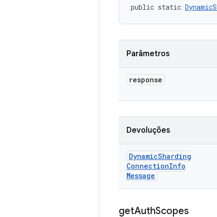
public static 
DynamicS
Parâmetros
response
Devoluções
Dynamic
Sharding
Connection
Info
Message
get
Auth
Scopes