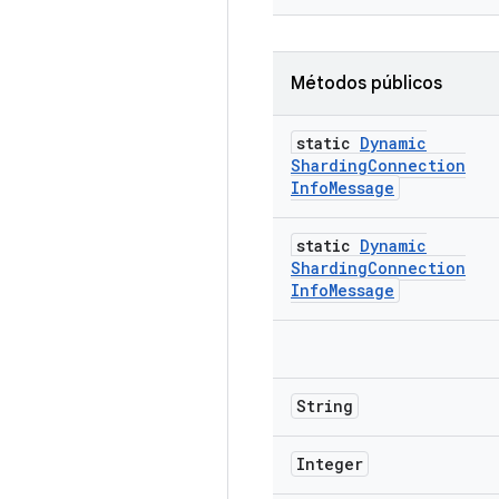
Métodos públicos
static
Dynamic
Sharding
Connection
Info
Message
static
Dynamic
Sharding
Connection
Info
Message
String
Integer