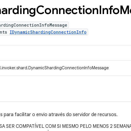
arding
Connection
Info
M
ardingConnectionInfoMessage
ents
IDynamicShardingConnectionInfo
d.invoker.shard.DynamicShardingConnectionInfoMessage
 para facilitar o envio através do servidor de recursos.
CISA SER COMPATÍVEL COM SI MESMO PELO MENOS 2 SEMAN