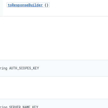
to
Response
Builder
()
tring AUTH_SCOPES_KEY
ring SERVER_NAME_KEY