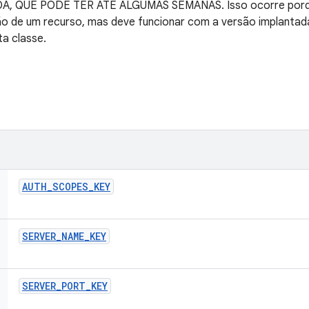
 QUE PODE TER ATÉ ALGUMAS SEMANAS. Isso ocorre porque
ção de um recurso, mas deve funcionar com a versão implantad
a classe.
AUTH
_
SCOPES
_
KEY
SERVER
_
NAME
_
KEY
SERVER
_
PORT
_
KEY