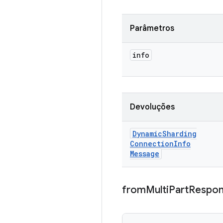
Parâmetros
info
Devoluções
Dynamic
Sharding
Connection
Info
Message
from
Multi
Part
Respo