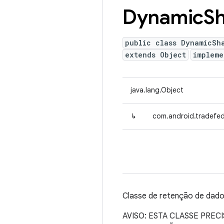
Dynamic
Sh
public class DynamicSh
extends Object
implem
java.lang.Object
↳
com.android.tradefe
Classe de retenção de dados
AVISO: ESTA CLASSE PRE