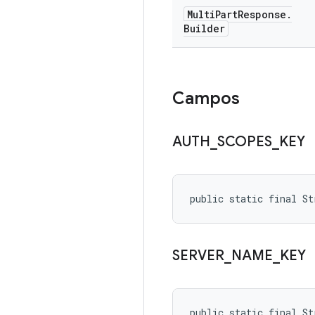
Multi
Part
Response
.
Builder
Campos
AUTH
_
SCOPES
_
KEY
public static final S
SERVER
_
NAME
_
KEY
public static final St