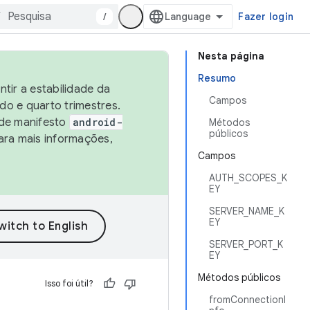
/
Fazer login
Nesta página
Resumo
tir a estabilidade da
Campos
o e quarto trimestres.
 de manifesto
android-
Métodos
públicos
ara mais informações,
Campos
AUTH_SCOPES_K
EY
SERVER_NAME_K
EY
SERVER_PORT_K
EY
Métodos públicos
Isso foi útil?
fromConnectionI