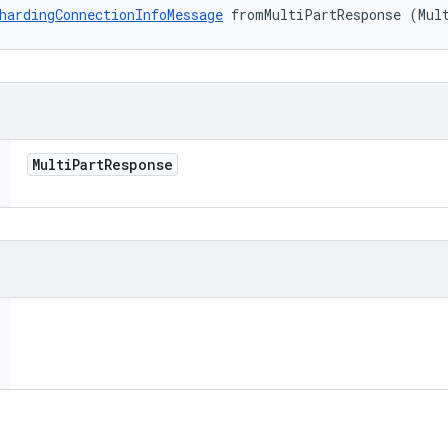
hardingConnectionInfoMessage
 fromMultiPartResponse (Mul
Multi
Part
Response