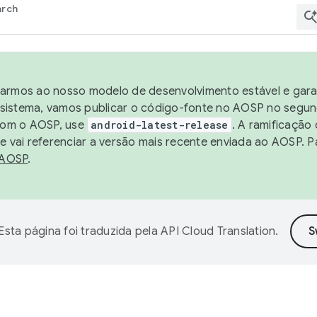
arch
harmos ao nosso modelo de desenvolvimento estável e garan
sistema, vamos publicar o código-fonte no AOSP no segund
 com o AOSP, use
android-latest-release
. A ramificação
 vai referenciar a versão mais recente enviada ao AOSP. P
 AOSP
.
Esta página foi traduzida pela
API Cloud Translation
.