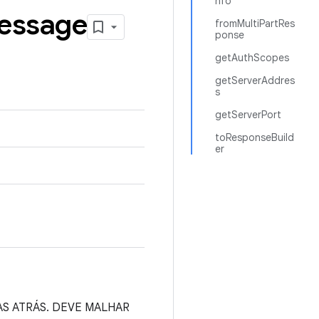
nfo
essage
fromMultiPartRes
ponse
getAuthScopes
getServerAddres
s
getServerPort
toResponseBuild
er
AS ATRÁS. DEVE MALHAR