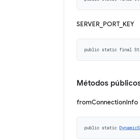
SERVER
_
PORT
_
KEY
public static final S
Métodos público
from
Connection
Info
public static 
DynamicS