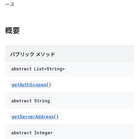
ース
概要
パブリック メソッド
abstract List<String>
get
Auth
Scopes
()
abstract String
get
Server
Address
()
abstract Integer