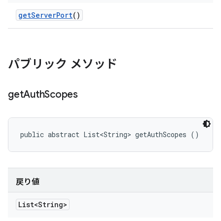
get
Server
Port
()
パブリック メソッド
get
Auth
Scopes
public abstract List<String> getAuthScopes ()
戻り値
List<String>