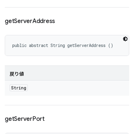
get
Server
Address
public abstract String getServerAddress ()
戻り値
String
get
Server
Port