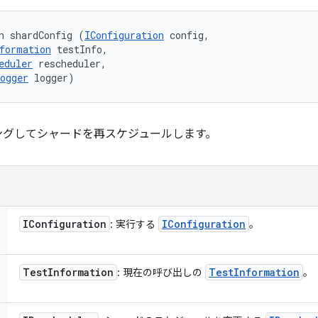
n shardConfig (
IConfiguration
 config, 

formation
 testInfo, 

eduler
 rescheduler, 

ogger
 logger)
ングしてシャードを再スケジュールします。
IConfiguration
IConfiguration
: 実行する
。
Test
Information
Test
Information
: 現在の呼び出しの
。