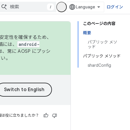
/
ログイン
このページの内容
概要
の安定性を確保するため、
パブリック メソ
投稿には、
android-
ッド
、常に AOSP にプッシ
パブリック メソッド
さい。
shardConfig
報は役に立ちましたか？