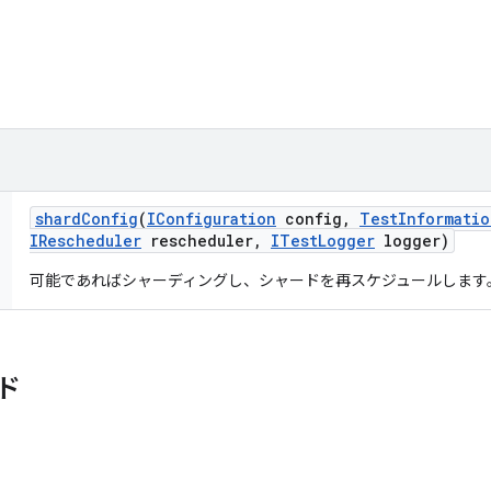
shard
Config
(
IConfiguration
config
,
Test
Informatio
IRescheduler
rescheduler
,
ITest
Logger
logger)
可能であればシャーディングし、シャードを再スケジュールします
ド