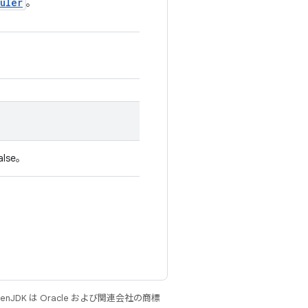
uler
。
lse。
JDK は Oracle および関連会社の商標