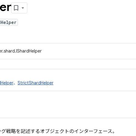
er
dHelper
r.shard.IShardHelper
Helper
、
StrictShardHelper
ング戦略を記述するオブジェクトのインターフェース。