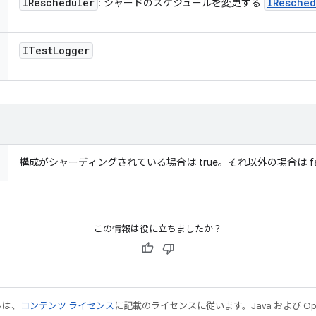
IRescheduler
IResched
: シャードのスケジュールを変更する
ITest
Logger
構成がシャーディングされている場合は true。それ以外の場合は fa
この情報は役に立ちましたか？
ルは、
コンテンツ ライセンス
に記載のライセンスに従います。Java および Open