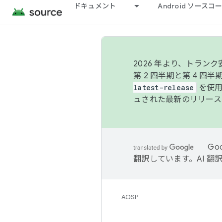
ドキュメント
Android ソース
2026 年より、トラ
第 2 四半期と第 4 四
latest-release
を使用
ュされた最新のリリース
Go
翻訳しています。AI 
AOSP