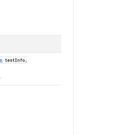
n
test
Info
,
。