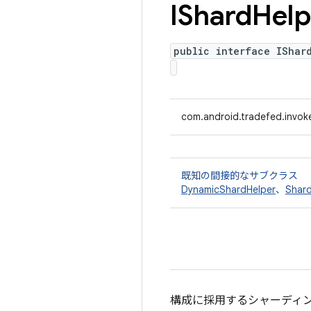
IShard
Help
public interface IShar
com.android.tradefed.invoke
既知の間接的なサブクラス
DynamicShardHelper
、
Shard
構成に採用するシャーディ