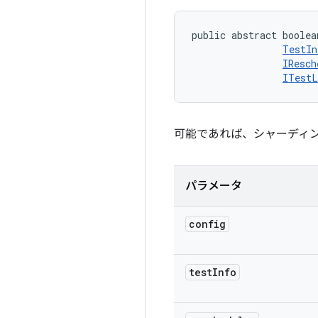
public abstract boolea
TestIn
IResch
ITestL
可能であれば、シャーディ
パラメータ
config
test
Info