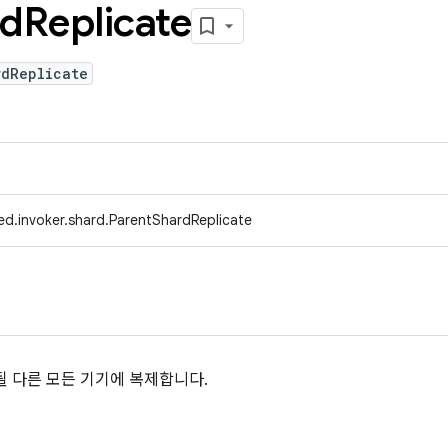
rd
Replicate
rdReplicate
ed.invoker.shard.ParentShardReplicate
될 다른 모든 기기에 복제합니다.