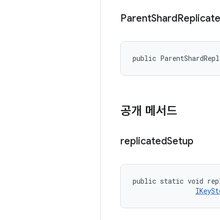
Parent
Shard
Replicat
public ParentShardRep
공개 메서드
replicated
Setup
public static void rep
IKeySt