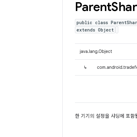
Parent
Sha
public class ParentSha
extends Object
java.lang.Object
↳
com.android.tradef
한 기기의 설정을 샤딩에 포함