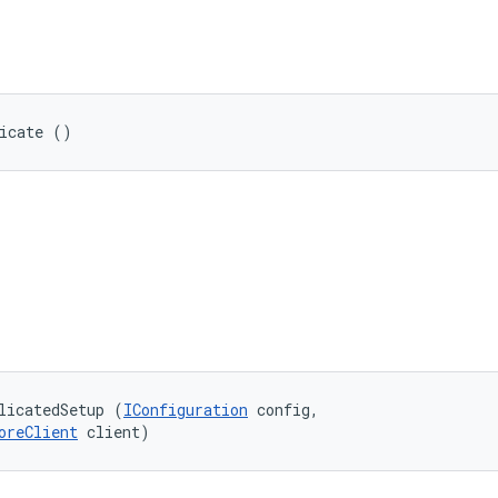
e
licate ()
licatedSetup (
IConfiguration
 config, 

oreClient
 client)