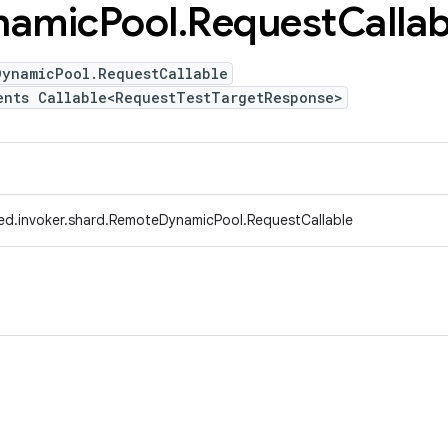
namic
Pool
.
Request
Callab
DynamicPool.RequestCallable
ents Callable<RequestTestTargetResponse>
ed.invoker.shard.RemoteDynamicPool.RequestCallable