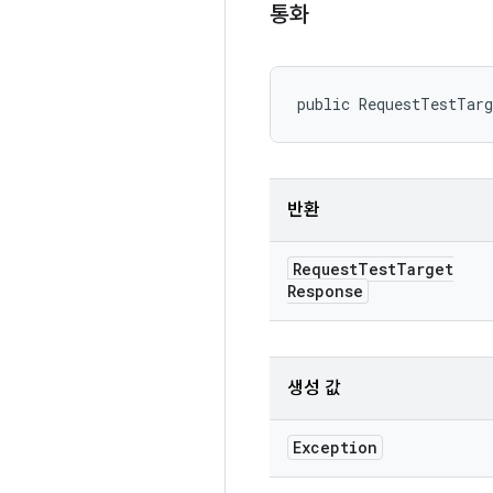
통화
public RequestTestTar
반환
Request
Test
Target
Response
생성 값
Exception