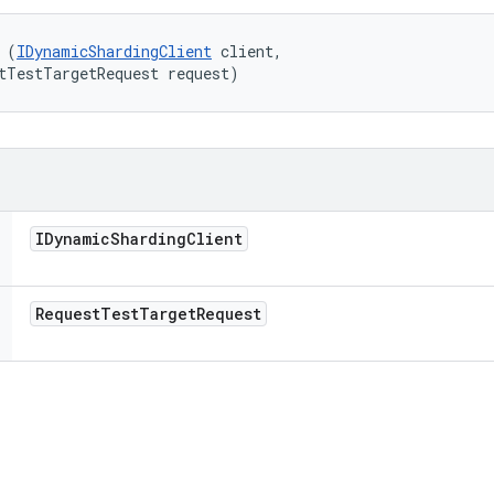
 (
IDynamicShardingClient
 client, 

tTestTargetRequest request)
IDynamic
Sharding
Client
Request
Test
Target
Request