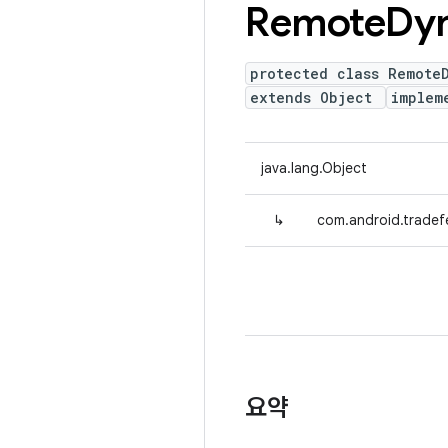
Remote
Dy
protected class Remote
extends Object
implem
java.lang.Object
↳
com.android.tradef
요약