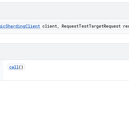
mic
Sharding
Client
client
,
Request
Test
Target
Request re
call
()