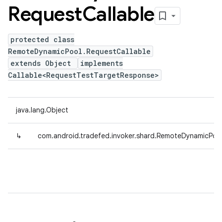
Request
Callable
protected class
RemoteDynamicPool.RequestCallable
extends Object
implements
Callable<RequestTestTargetResponse>
java.lang.Object
↳
com.android.tradefed.invoker.shard.RemoteDynamicPool