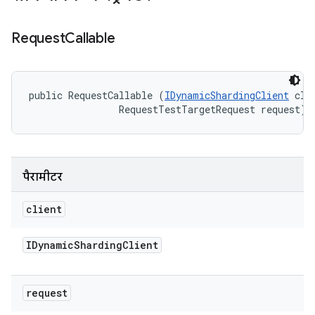
Request
Callable
public RequestCallable (
IDynamicShardingClient
 clie
                RequestTestTargetRequest request)
पैरामीटर
client
IDynamic
Sharding
Client
request