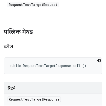
Request
Test
Target
Request
पब्लिक मेथड
कॉल
public RequestTestTargetResponse call ()
रिटर्न
Request
Test
Target
Response