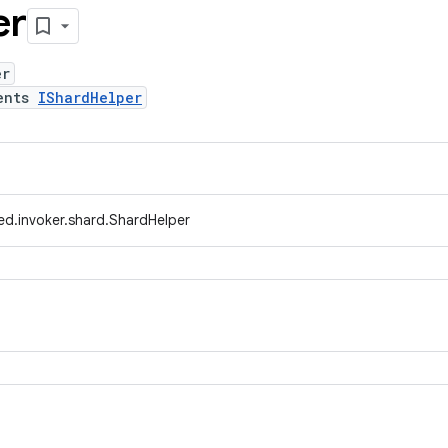
er
er
ents
IShardHelper
ed.invoker.shard.ShardHelper