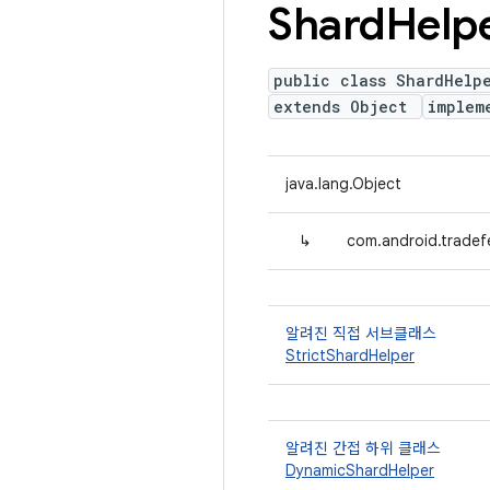
Shard
Help
public class ShardHelp
extends Object
implem
java.lang.Object
↳
com.android.tradef
알려진 직접 서브클래스
StrictShardHelper
알려진 간접 하위 클래스
DynamicShardHelper