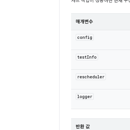
샤드 작업이 성공하면 현재 구
매개변수
config
test
Info
rescheduler
logger
반환 값