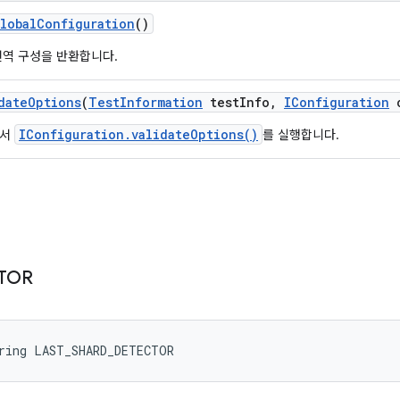
lobal
Configuration
()
전역 구성을 반환합니다.
date
Options
(
Test
Information
test
Info
,
IConfiguration
c
IConfiguration.validateOptions()
에서
를 실행합니다.
TOR
tring LAST_SHARD_DETECTOR