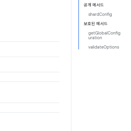
공개 메서드
shardConfig
보호된 메서드
getGlobalConfig
uration
validateOptions