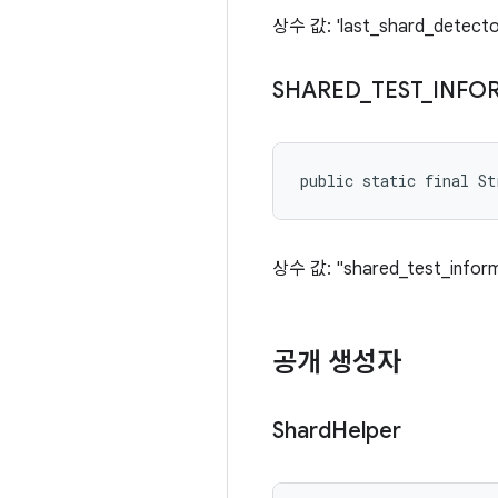
상수 값: 'last_shard_detecto
SHARED
_
TEST
_
INFO
public static final S
상수 값: "shared_test_inform
공개 생성자
Shard
Helper