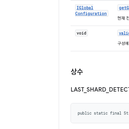
IGlobal
get
G
Configuration
현재 
void
vali
구성
상수
LAST
_
SHARD
_
DETEC
public static final S