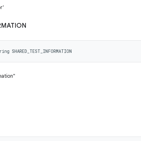
r'
RMATION
tring SHARED_TEST_INFORMATION
ation"