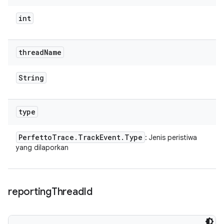
int
thread
Name
String
type
Perfetto
Trace
.
Track
Event
.
Type
: Jenis peristiwa
yang dilaporkan
reporting
Thread
Id