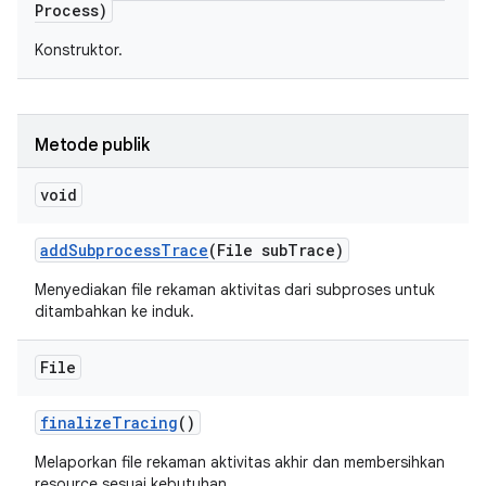
Process)
Konstruktor.
Metode publik
void
add
Subprocess
Trace
(File sub
Trace)
Menyediakan file rekaman aktivitas dari subproses untuk
ditambahkan ke induk.
File
finalize
Tracing
()
Melaporkan file rekaman aktivitas akhir dan membersihkan
resource sesuai kebutuhan.