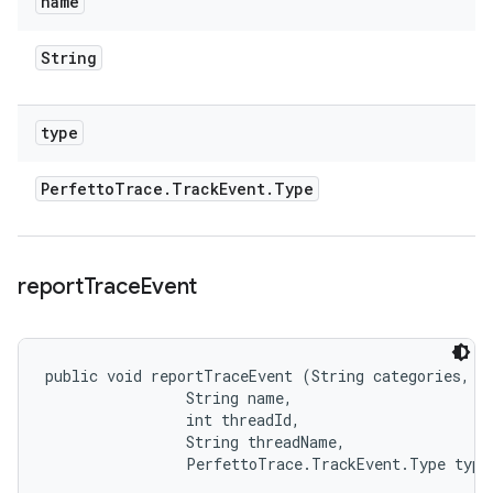
name
String
type
Perfetto
Trace
.
Track
Event
.
Type
report
Trace
Event
public void reportTraceEvent (String categories, 

                String name, 

                int threadId, 

                String threadName, 

                PerfettoTrace.TrackEvent.Type type