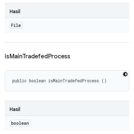
Hasil
File
is
Main
Tradefed
Process
public boolean isMainTradefedProcess ()
Hasil
boolean