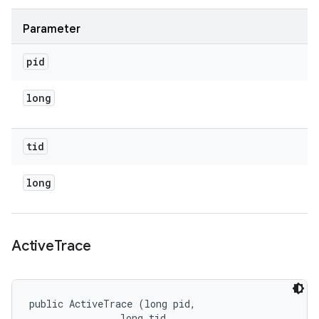
Parameter
pid
long
tid
long
Active
Trace
public ActiveTrace (long pid, 

                long tid, 
