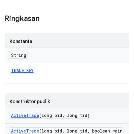
Ringkasan
Konstanta
String
TRACE
_
KEY
Konstruktor publik
Active
Trace
(long pid
,
long tid)
Active
Trace
(long pid
,
long tid
,
boolean main