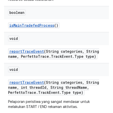
boolean
is
Main
Tradefed
Process
()
void
report
Trace
Event
(String categories
,
String
name
,
Perfetto
Trace
.
Track
Event
.
Type type)
void
report
Trace
Event
(String categories
,
String
name
,
int thread
Id
,
String thread
Name
,
Perfetto
Trace
.
Track
Event
.
Type type)
Pelaporan peristiwa yang sangat mendasar untuk
melakukan START / END rekaman aktivitas.