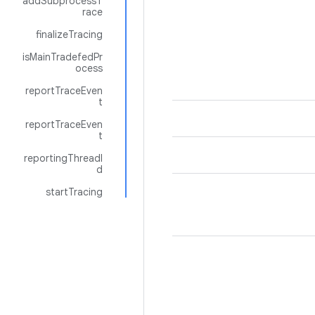
addSubprocessT
race
finalizeTracing
isMainTradefedPr
ocess
reportTraceEven
t
reportTraceEven
t
reportingThreadI
d
startTracing