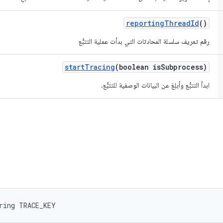
reporting
Thread
Id
()
رقم تعريف سلسلة المحادثات التي بدأت عملية التتبُّع
start
Tracing
(boolean is
Subprocess)
ابدأ التتبُّع وأبلِغ عن البيانات الوصفية للتتبُّع.
ring TRACE_KEY