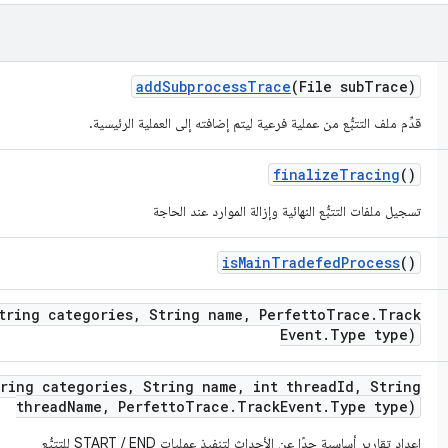
add
Subprocess
Trace
(File sub
Trace)
قدِّم ملف التتبُّع من عملية فرعية ليتم إضافته إلى العملية الرئيسية.
finalize
Tracing
()
تسجيل ملفات التتبُّع النهائية وإزالة الموارد عند الحاجة
is
Main
Tradefed
Process
()
tring categories
,
String name
,
Perfetto
Trace
.
Track
Event
.
Type type)
tring categories
,
String name
,
int thread
Id
,
String
thread
Name
,
Perfetto
Trace
.
Track
Event
.
Type type)
إعداد تقارير أساسية جدًا عن الأحداث لتنفيذ عمليات START / END للتتبُّع