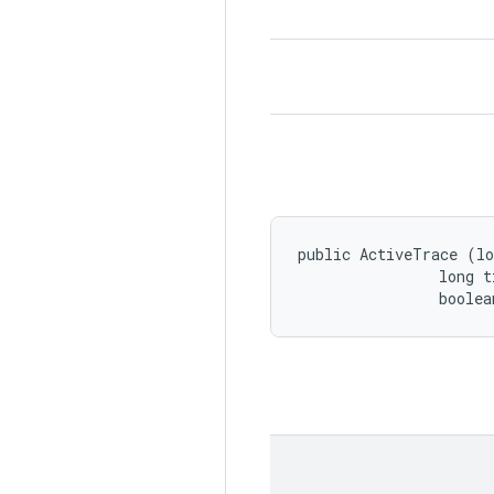
public ActiveTrace (lo
                long ti
                boolea