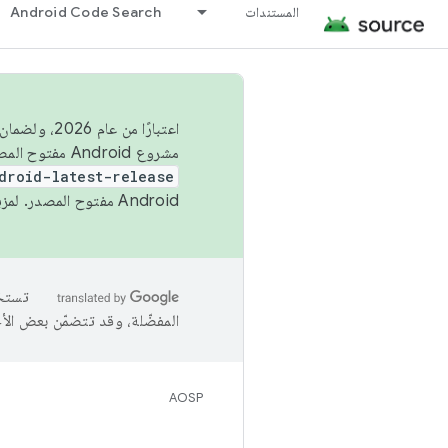
المستندات
Android Code Search
اعتبارًا من
مشروع Android مفتوح المصدر (AOSP) في الربعَين الثاني والرابع. لبناء مشروع Android مفتوح المصدر والمساهمة فيه، استخدِم
droid-latest-release
Android مفتوح المصدر. لمزيد من المعلومات، يُرجى الاطّلاع على
المفضّلة، وقد تتضمّن بعض الأ
AOSP