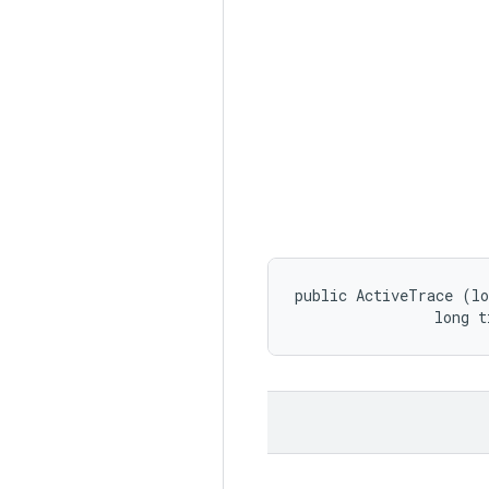
public ActiveTrace (lo
                long t