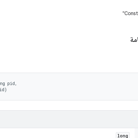
Consta
مة
ng pid, 

id)
long