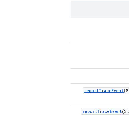
report
Trace
Event
(S
report
Trace
Event
(S