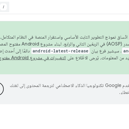
/
 عام 2026، ولضمان اتّساق نموذج التطوير الثابت الأساسي واستقرار المنصة في النظام المت
an
. سيشير فرع بيان
android-latest-release
دائمًا إلى أحدث إ
التغييرات في مشروع Android مفتوح المصدر
تستخدم Google تكنولوجيا الذكاء الاصطناعي لترجمة المحتوى إلى لغتك
خطاء.