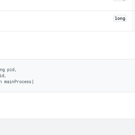
long
ng pid, 

d, 

n mainProcess)