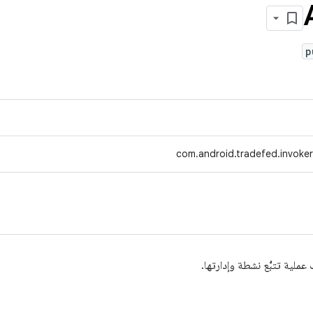
p
com.android.tradefed.invoker
ملية تتبُّع نشطة وإدارتها.