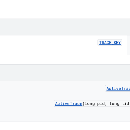
TRACE
_
KEY
Active
Tra
Active
Trace
(long pid
,
long tid