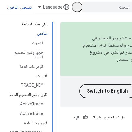
تسجيل الدخول
على هذه الصفحة
ملخّص
كامل، سننشر رمز المصدر في
الثوابت
صدار تم نشره في مشروع
طُرق وضع التصميم
العامة
.
الإجراءات العامة
الثوابت
TRACE_KEY
طُرق وضع التصميم العامة
ActiveTrace
ActiveTrace
هل كان المحتوى مفيدًا؟
الإجراءات العامة