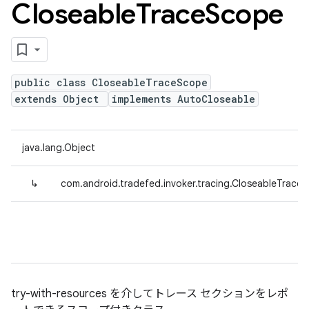
Closeable
Trace
Scope
public class CloseableTraceScope
extends Object
implements AutoCloseable
java.lang.Object
↳
com.android.tradefed.invoker.tracing.CloseableTrace
try-with-resources を介してトレース セクションをレポ