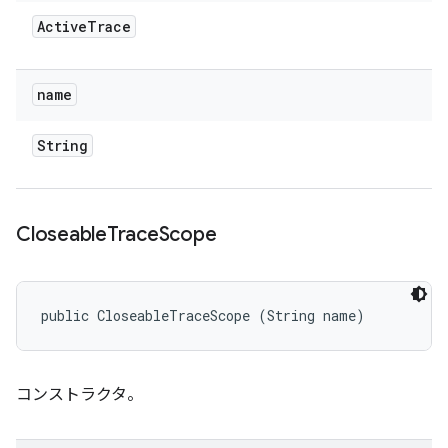
Active
Trace
name
String
Closeable
Trace
Scope
public CloseableTraceScope (String name)
コンストラクタ。