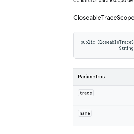
Construtor para escopo de 
Closeable
Trace
Scop
public CloseableTraceS
                String
Parâmetros
trace
name