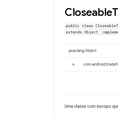
Closeable
T
public class Closeable
extends Object
implem
java.lang.Object
↳
com.android.tradef
Uma classe com escopo que 