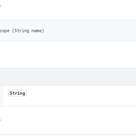
e
Scope (String name)
String
e