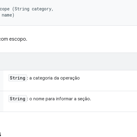
cope (String category, 

 name)
com escopo.
String
: a categoria da operação
String
: o nome para informar a seção.
s