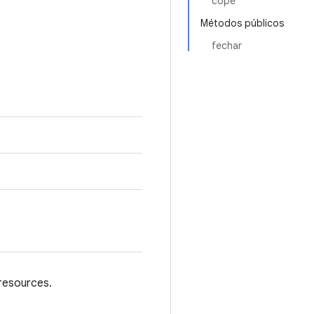
cope
Métodos públicos
fechar
resources.