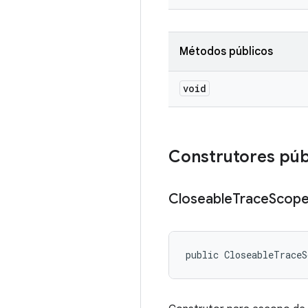
Métodos públicos
void
Construtores púb
Closeable
Trace
Scop
public CloseableTrace