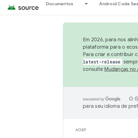
Documentos
Android Code Se
Em 2026, para nos alin
plataforma para o ecos
Para criar e contribuir
latest-release
sempre
consulte
Mudanças no
O G
para seu idioma de pre
AOSP