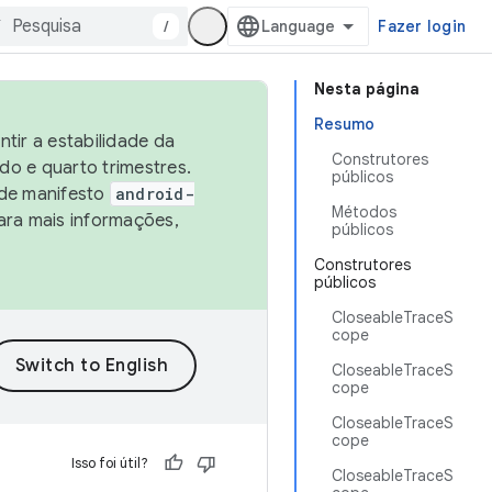
/
Fazer login
Nesta página
Resumo
tir a estabilidade da
Construtores
o e quarto trimestres.
públicos
 de manifesto
android-
Métodos
ara mais informações,
públicos
Construtores
públicos
CloseableTraceS
cope
CloseableTraceS
cope
CloseableTraceS
cope
Isso foi útil?
CloseableTraceS