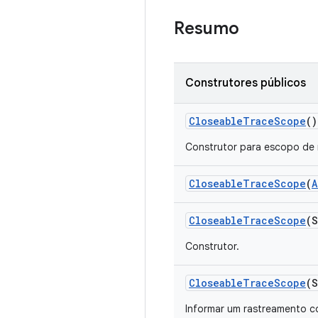
Resumo
Construtores públicos
Closeable
Trace
Scope
()
Construtor para escopo de r
Closeable
Trace
Scope
(
A
Closeable
Trace
Scope
(S
Construtor.
Closeable
Trace
Scope
(S
Informar um rastreamento 