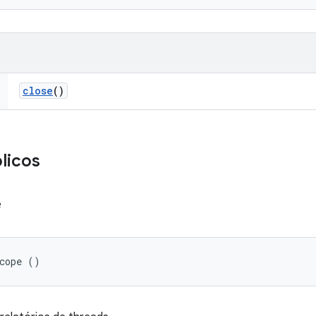
close
()
licos
e
Scope ()