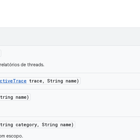
elatórios de threads.
ctive
Trace
trace
,
String name)
tring name)
tring category
,
String name)
com escopo.