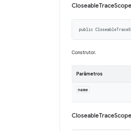
Closeable
Trace
Scop
public CloseableTrace
Construtor.
Parâmetros
name
Closeable
Trace
Scop