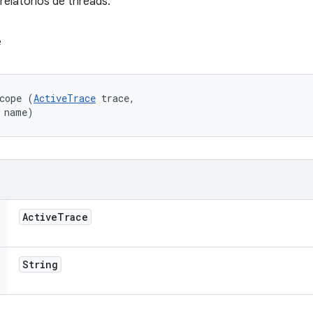
relatórios de threads.
e
cope (
ActiveTrace
 trace, 

 name)
Active
Trace
String