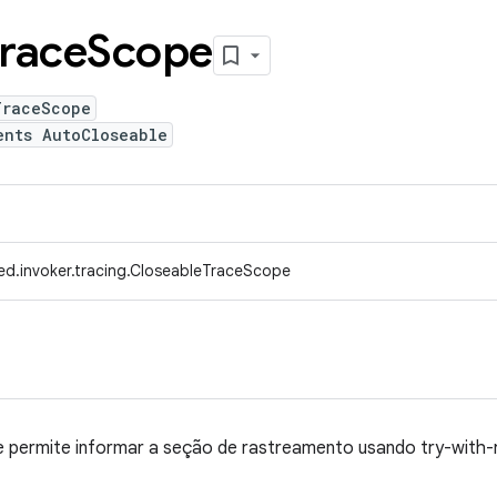
race
Scope
TraceScope
ents AutoCloseable
ed.invoker.tracing.CloseableTraceScope
permite informar a seção de rastreamento usando try-with-