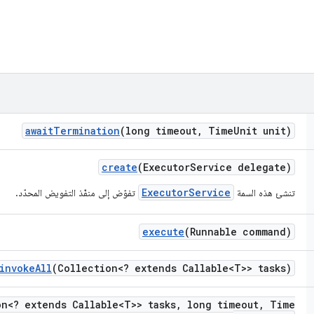
await
Termination
(long timeout
,
Time
Unit unit)
create
(Executor
Service delegate)
ExecutorService
تنشئ هذه السمة
تفوّض إلى منفّذ التفويض المحدّد.
execute
(Runnable command)
invoke
All
(Collection<? extends Callable<T>> tasks)
on<? extends Callable<T>> tasks
,
long timeout
,
Time