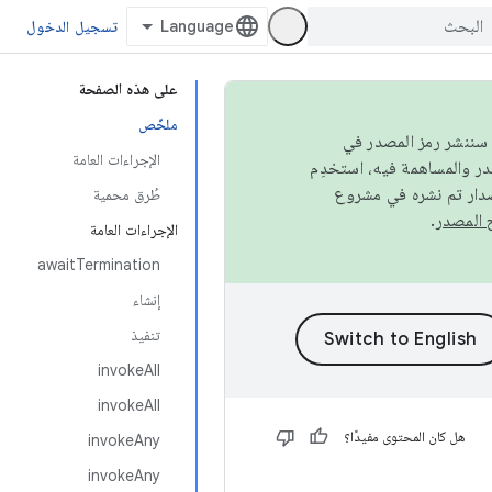
تسجيل الدخول
على هذه الصفحة
ملخّص
كامل، سننشر رمز المصدر في
الإجراءات العامة
صدار تم نشره في مشروع
طُرق محمية
.
الإجراءات العامة
awaitTermination
إنشاء
تنفيذ
invokeAll
invokeAll
هل كان المحتوى مفيدًا؟
invokeAny
invokeAny