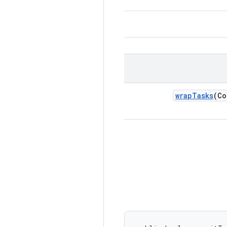
wrap
Tasks
(Co