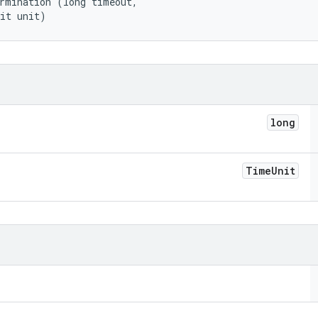
rmination (long timeout, 

nit unit)
long
Time
Unit