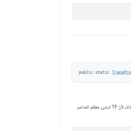
public static 
TracePro
يُرجى العِلم أنّ عملية التتبُّع النشطة التي يتم نقلها إلى المهام هي تلك النشطة في المكالمات إلى طريقة التنفيذ. يتم ذلك لأنّ TF تنشئ معظم العناصر