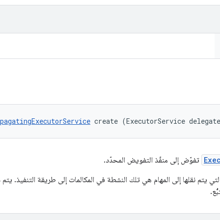
pagatingExecutorService
 create (ExecutorService delegat
Exe
تفوّض إلى منفّذ التفويض المحدّد.
ُع.