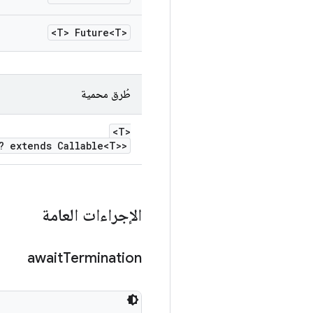
<T> Future<T>
طُرق محمية
<T>
? extends Callable<T>>
الإجراءات العامة
await
Termination