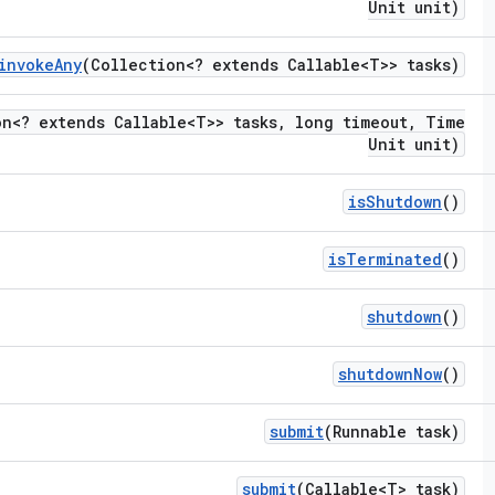
Unit unit)
invoke
Any
(Collection<? extends Callable<T>> tasks)
on<? extends Callable<T>> tasks
,
long timeout
,
Time
Unit unit)
is
Shutdown
()
is
Terminated
()
shutdown
()
shutdown
Now
()
submit
(Runnable task)
submit
(Callable<T> task)