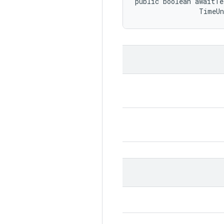
public boolean awaitTe
                TimeU