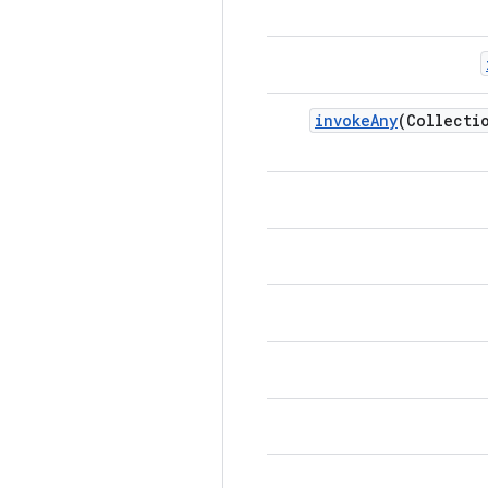
invoke
Any
(Collecti