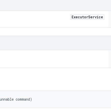
Executor
Service
Runnable command)