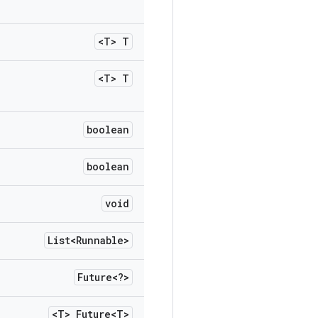
<T> T
<T> T
boolean
boolean
void
List<Runnable>
Future<?>
<T> Future<T>