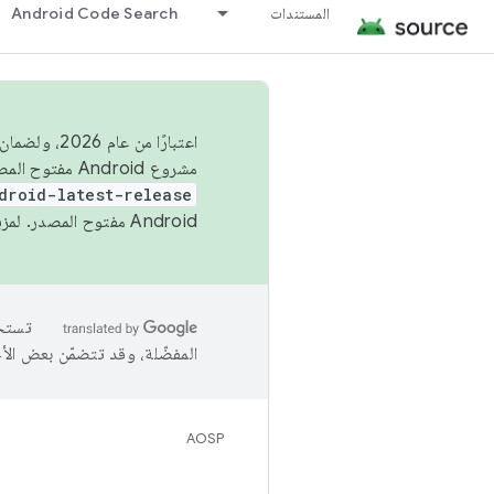
المستندات
Android Code Search
اعتبارًا من
مشروع Android مفتوح المصدر (AOSP) في الربعَين الثاني والرابع. لبناء مشروع Android مفتوح المصدر والمساهمة فيه، استخدِم
droid-latest-release
Android مفتوح المصدر. لمزيد من المعلومات، يُرجى الاطّلاع على
المفضّلة، وقد تتضمّن بعض الأ
AOSP