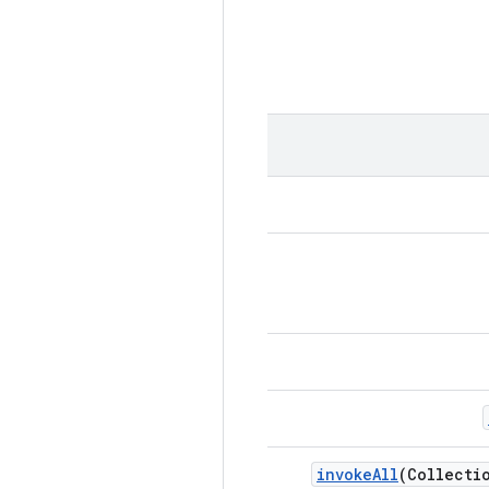
invoke
All
(Collecti