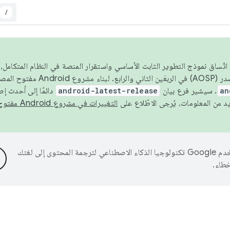
/
 عام 2026، ولضمان اتّساق نموذج التطوير الثابت الأساسي واستقرار المنصة في النظام المت
an
. سيشير فرع بيان
android-latest-release
دائمًا إلى أحدث إ
التغييرات في مشروع Android مفتوح المصدر
تستخدم Google تكنولوجيا الذكاء الاصطناعي لترجمة المحتوى إلى لغتك
خطاء.