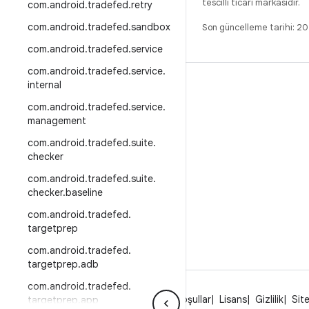
tescilli ticari markasıdır.
com
.
android
.
tradefed
.
retry
com
.
android
.
tradefed
.
sandbox
Son güncelleme tarihi: 
com
.
android
.
tradefed
.
service
com
.
android
.
tradefed
.
service
.
internal
DERLEME
com
.
android
.
tradefed
.
service
.
Android kod deposu
management
Gereksinimler
com
.
android
.
tradefed
.
suite
.
İndirme
checker
İkili programları önizle
com
.
android
.
tradefed
.
suite
.
checker
.
baseline
Fabrika ayarı görüntüleri
com
.
android
.
tradefed
.
Sürücü ikili programları
targetprep
com
.
android
.
tradefed
.
targetprep
.
adb
com
.
android
.
tradefed
.
Android Hakkında
Topluluk
Yasal Koşullar
Lisans
Gizlilik
Site
targetprep
.
app