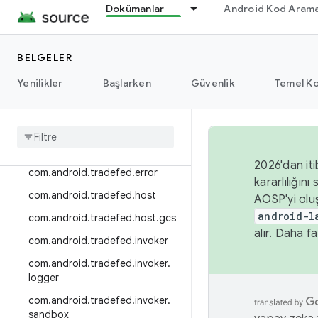
lper
Dokümanlar
Android Kod Arama
com.android.tradefed.device.int
ernal
BELGELER
com.android.tradefed.device.m
etric
Yenilikler
Başlarken
Güvenlik
Temel Ko
com
.
android
.
tradefed
.
device
.
recovery
com
.
android
.
tradefed
.
device
.
server
2026'dan iti
com
.
android
.
tradefed
.
error
kararlılığı
com
.
android
.
tradefed
.
host
AOSP'yi olu
android-l
com
.
android
.
tradefed
.
host
.
gcs
alır. Daha fa
com
.
android
.
tradefed
.
invoker
com
.
android
.
tradefed
.
invoker
.
logger
com
.
android
.
tradefed
.
invoker
.
sandbox