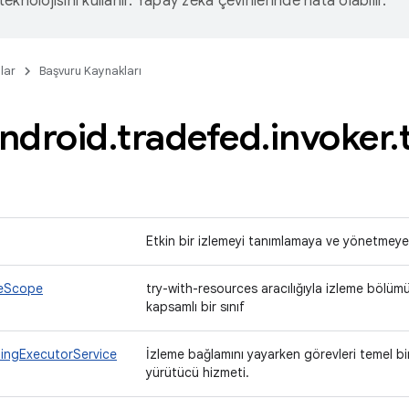
eknolojisini kullanır. Yapay zeka çevirilerinde hata olabilir.
lar
Başvuru Kaynakları
ndroid
.
tradefed
.
invoker
.
Etkin bir izlemeyi tanımlamaya ve yönetmeye 
ceScope
try-with-resources aracılığıyla izleme bölüm
kapsamlı bir sınıf
ingExecutorService
İzleme bağlamını yayarken görevleri temel b
yürütücü hizmeti.