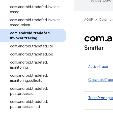
yapay zeka t
com
.
android
.
tradefed
.
invoker
.
shard
AOSP
Doküman
com
.
android
.
tradefed
.
invoker
.
shard
.
token
com
.
android
.
tradefed
.
com
.
a
invoker
.
tracing
com
.
android
.
tradefed
.
lite
Sınıflar
com
.
android
.
tradefed
.
log
com
.
android
.
tradefed
.
ActiveTrace
monitoring
com
.
android
.
tradefed
.
CloseableTra
monitoring
.
collector
com
.
android
.
tradefed
.
postprocessor
TracePropagat
com
.
android
.
tradefed
.
postprocessor
.
util