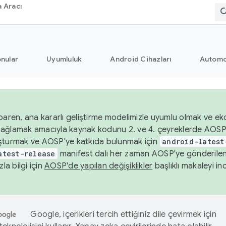
 Aracı
nular
Uyumluluk
Android Cihazları
Automo
baren, ana kararlı geliştirme modelimizle uyumlu olmak ve ek
nı sağlamak amacıyla kaynak kodunu 2. ve 4. çeyreklerde AOSP
şturmak ve AOSP'ye katkıda bulunmak için
android-latest
atest-release
manifest dalı her zaman AOSP'ye gönderile
zla bilgi için
AOSP'de yapılan değişiklikler
başlıklı makaleyi inc
Google, içerikleri tercih ettiğiniz dile çevirmek için