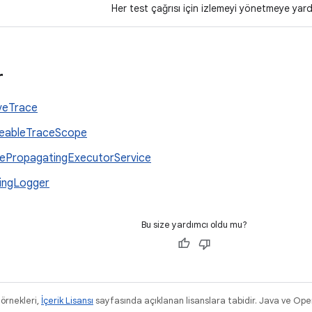
Her test çağrısı için izlemeyi yönetmeye yard
r
veTrace
eableTraceScope
ePropagatingExecutorService
ingLogger
Bu size yardımcı oldu mu?
 örnekleri,
İçerik Lisansı
sayfasında açıklanan lisanslara tabidir. Java ve Ope