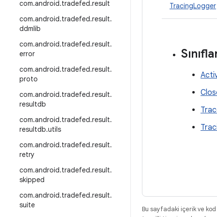
com
.
android
.
tradefed
.
result
TracingLogger
com
.
android
.
tradefed
.
result
.
ddmlib
com
.
android
.
tradefed
.
result
.
Sınıfla
error
com
.
android
.
tradefed
.
result
.
Acti
proto
Clos
com
.
android
.
tradefed
.
result
.
resultdb
Trac
com
.
android
.
tradefed
.
result
.
Trac
resultdb
.
utils
com
.
android
.
tradefed
.
result
.
retry
com
.
android
.
tradefed
.
result
.
skipped
com
.
android
.
tradefed
.
result
.
suite
Bu sayfadaki içerik ve kod