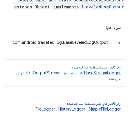
extends Object
implements
ILeveledLogOutput
شیء جاوا
com.android.tradefed.log.BaseLeveledLogOutput
↳
زیرکلاس‌های مستقیم شناخته‌شده
BaseStreamLogger
<سیستم عامل، OutputStream را گسترش
می‌دهد>
زیرکلاس‌های غیرمستقیم شناخته‌شده
FileLogger
،
HistoryLogger
،
SimpleFileLogger