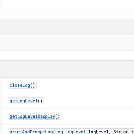
close
Log
()
get
Log
Level
()
get
Log
Level
Display
()
print
And
Prompt
Log
(
Log
.
Log
Level
log
Level
,
String t