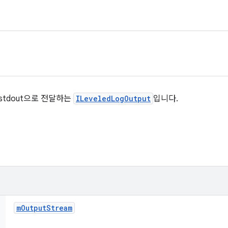
stdout으로 전달하는
ILeveledLogOutput
입니다.
m
Output
Stream