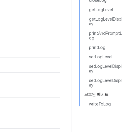
closeLog
getLogLevel
getLogLevelDispl
ay
printAndPromptL
og
printLog
setLogLevel
setLogLevelDispl
ay
setLogLevelDispl
ay
보호된 메서드
writeToLog