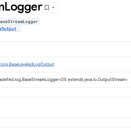
m
Logger
BaseStreamLogger
gOutput
d.log.BaseLeveledLogOutput
radefed.log.BaseStreamLogger<OS extends java.io.OutputStream>