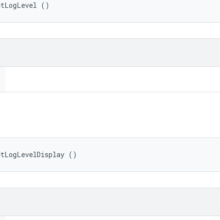
etLogLevel ()
etLogLevelDisplay ()