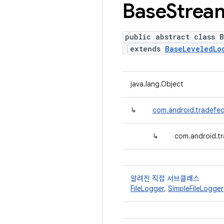
Base
Strea
public abstract class 
extends
BaseLeveledLo
java.lang.Object
↳
com.android.tradefe
↳
com.android.t
알려진 직접 서브클래스
FileLogger
,
SimpleFileLogger