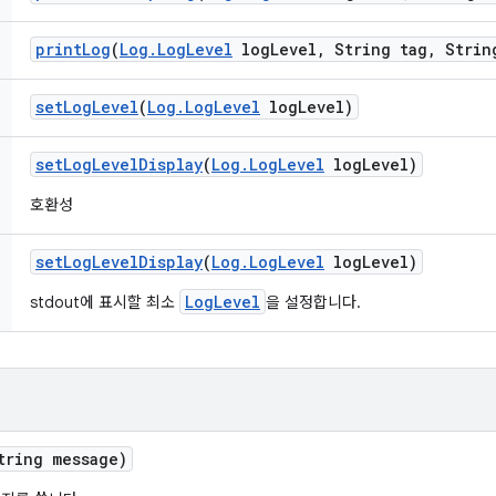
print
Log
(
Log
.
Log
Level
log
Level
,
String tag
,
String
set
Log
Level
(
Log
.
Log
Level
log
Level)
set
Log
Level
Display
(
Log
.
Log
Level
log
Level)
호환성
set
Log
Level
Display
(
Log
.
Log
Level
log
Level)
LogLevel
stdout에 표시할 최소
을 설정합니다.
tring message)