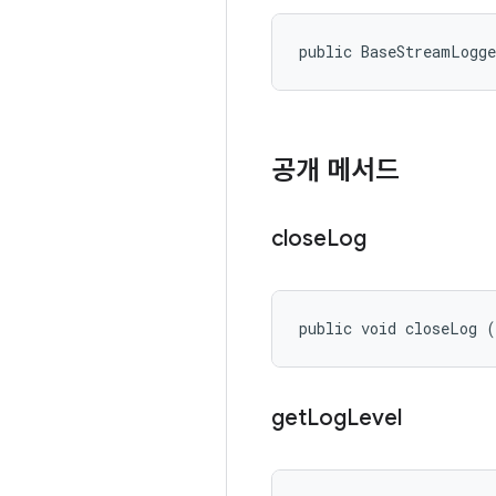
public BaseStreamLogg
공개 메서드
close
Log
public void closeLog 
get
Log
Level