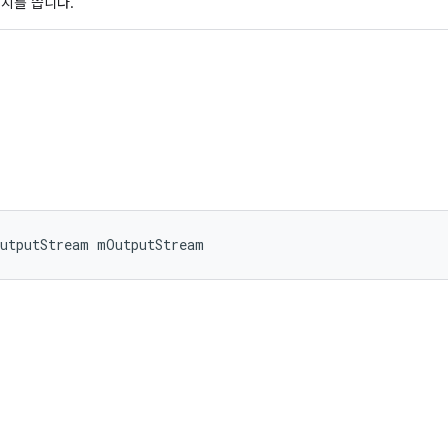
지를 씁니다.
OutputStream mOutputStream