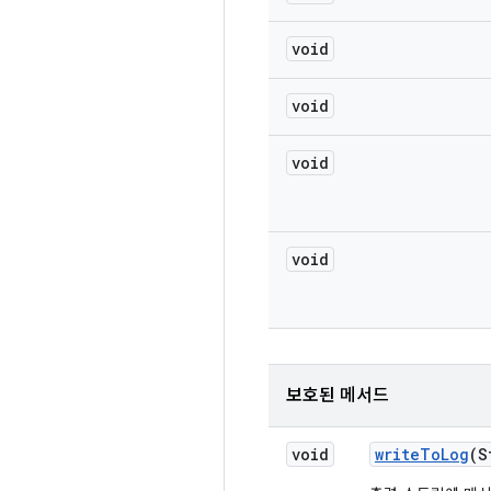
void
void
void
void
보호된 메서드
void
write
To
Log
(S