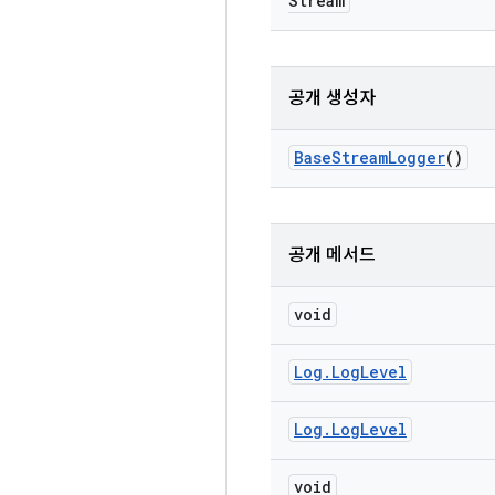
Stream
공개 생성자
Base
Stream
Logger
()
공개 메서드
void
Log
.
Log
Level
Log
.
Log
Level
void