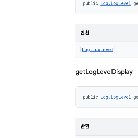
public 
Log.LogLevel
 g
반환
Log
.
Log
Level
get
Log
Level
Display
public 
Log.LogLevel
 g
반환