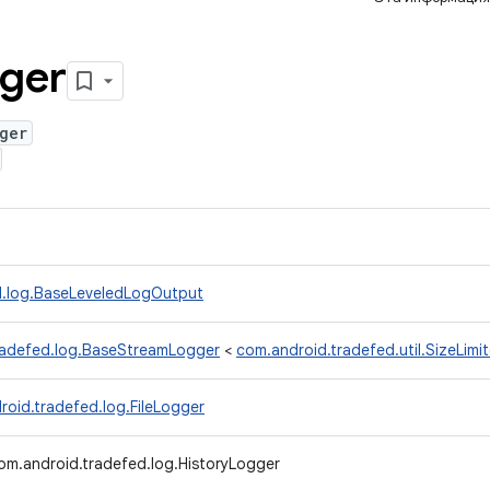
ger
ger
d.log.BaseLeveledLogOutput
radefed.log.BaseStreamLogger
<
com.android.tradefed.util.SizeLim
roid.tradefed.log.FileLogger
om.android.tradefed.log.HistoryLogger