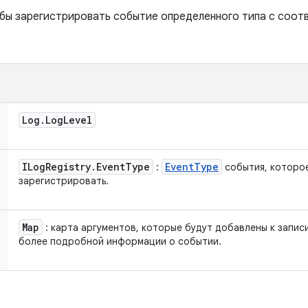
обы зарегистрировать событие определенного типа с соо
Log
.
Log
Level
ILog
Registry
.
Event
Type
Event
Type
:
события, которо
зарегистрировать.
Map
: карта аргументов, которые будут добавлены к запис
более подробной информации о событии.