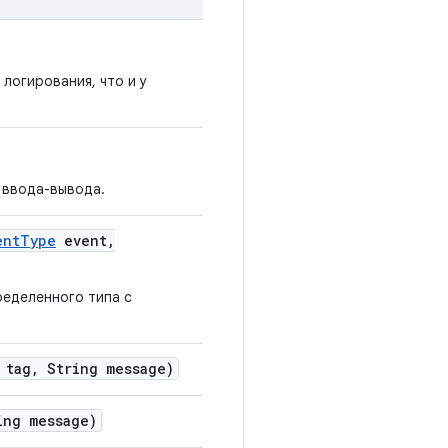
логирования, что и у
 ввода-вывода.
ent
Type
event
,
ределенного типа с
 tag
,
String message)
ng message)