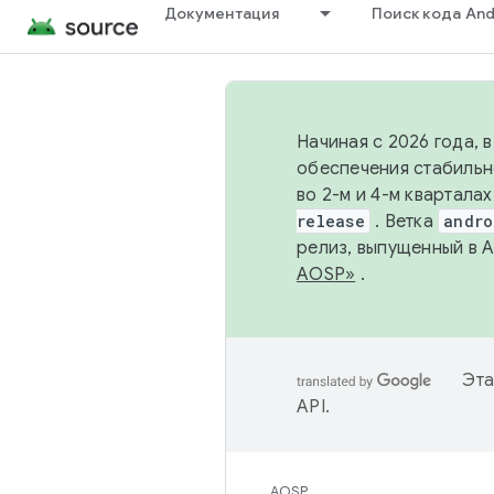
Документация
Поиск кода And
Начиная с 2026 года, 
обеспечения стабильн
во 2-м и 4-м квартала
release
. Ветка
andro
релиз, выпущенный в 
AOSP»
.
Эта
API
.
AOSP