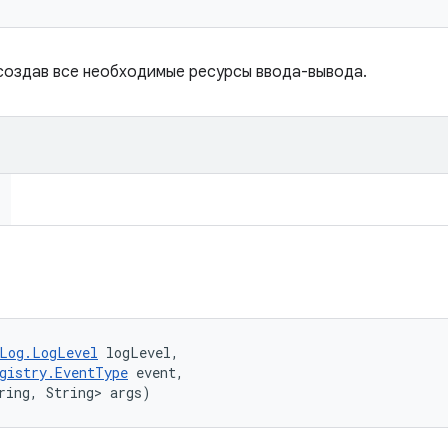
создав все необходимые ресурсы ввода-вывода.
Log.LogLevel
 logLevel, 

gistry.EventType
 event, 

ring, String> args)