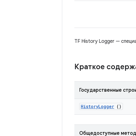
TF History Logger — спец
Краткое содер
Государственные стро
History
Logger
()
Общедоступные мето