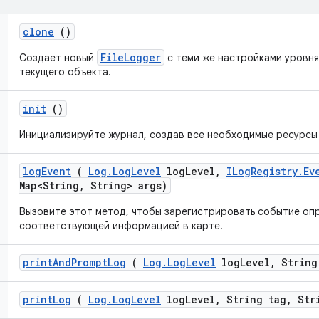
clone
()
FileLogger
Создает новый
с теми же настройками уровня 
текущего объекта.
init
()
Инициализируйте журнал, создав все необходимые ресурсы
log
Event
(
Log
.
Log
Level
log
Level
,
ILog
Registry
.
Ev
Map<String
,
String> args)
Вызовите этот метод, чтобы зарегистрировать событие оп
соответствующей информацией в карте.
print
And
Prompt
Log
(
Log
.
Log
Level
log
Level
,
String
print
Log
(
Log
.
Log
Level
log
Level
,
String tag
,
Stri