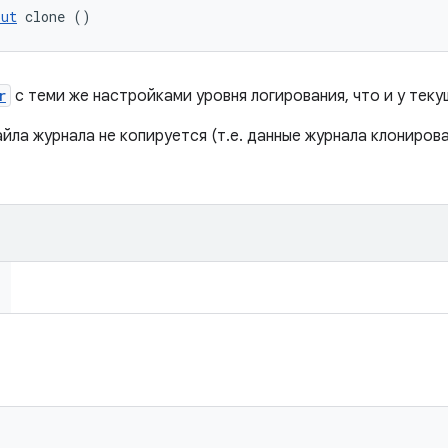
put
 clone ()
r
с теми же настройками уровня логирования, что и у теку
ла журнала не копируется (т.е. данные журнала клониров