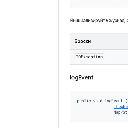
Инициализируйте журнал, 
Броски
IOException
log
Event
public void logEvent (
ILogRe
                Map<St