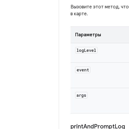
Вызовите этот метод, чт
в карте.
Параметры
log
Level
event
args
print
And
Prompt
Log