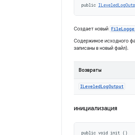
public 
ILeveledLogOut
Создает новый
FileLogge
Содержимое исходного фай
записаны в новый файл).
Возвраты
ILeveled
Log
Output
инициализация
public void init ()