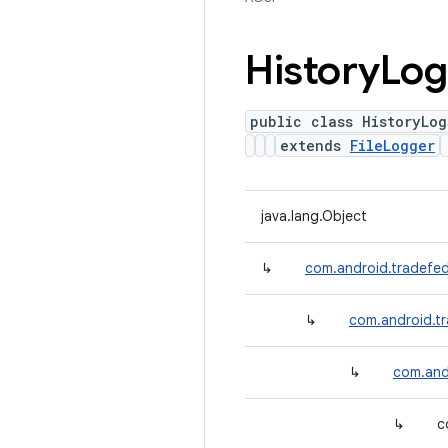
History
Log
public class HistoryLog
extends
FileLogger
java.lang.Object
↳
com.android.tradefe
↳
com.android.t
↳
com.and
↳
c