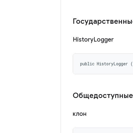
Государственны
History
Logger
public HistoryLogger 
Общедоступные
клон