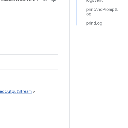
logEvent
printAndPromptL
og
printLog
itedOutputStream
>