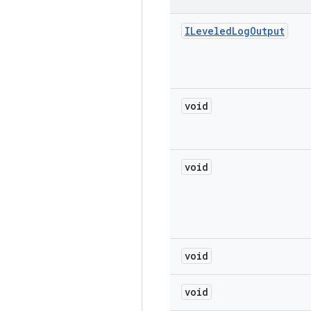
ILeveled
Log
Output
void
void
void
void