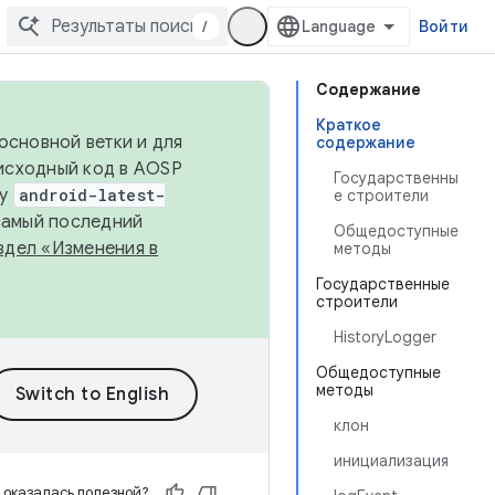
/
Войти
Содержание
Краткое
основной ветки и для
содержание
исходный код в AOSP
Государственны
ку
android-latest-
е строители
 самый последний
Общедоступные
здел «Изменения в
методы
Государственные
строители
HistoryLogger
Общедоступные
методы
клон
инициализация
 оказалась полезной?