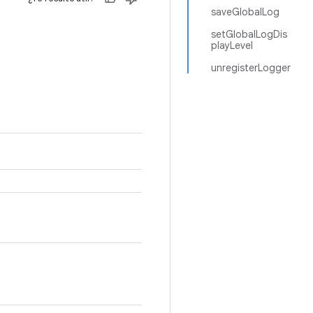
saveGlobalLog
setGlobalLogDis
playLevel
unregisterLogger