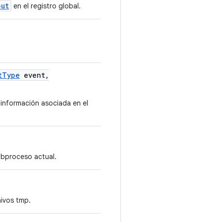
put
en el registro global.
t
Type
event
,
 información asociada en el
subproceso actual.
hivos tmp.