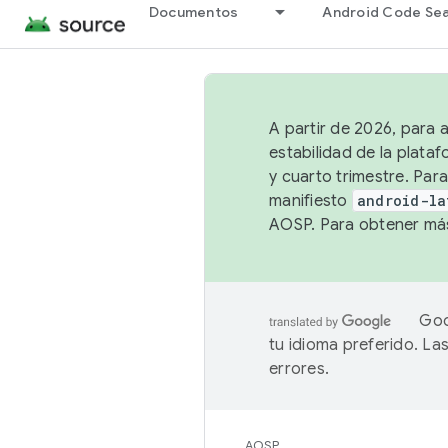
Documentos
Android Code Se
A partir de 2026, para 
estabilidad de la plata
y cuarto trimestre. Para
manifiesto
android-la
AOSP. Para obtener más
Goo
tu idioma preferido. L
errores.
AOSP