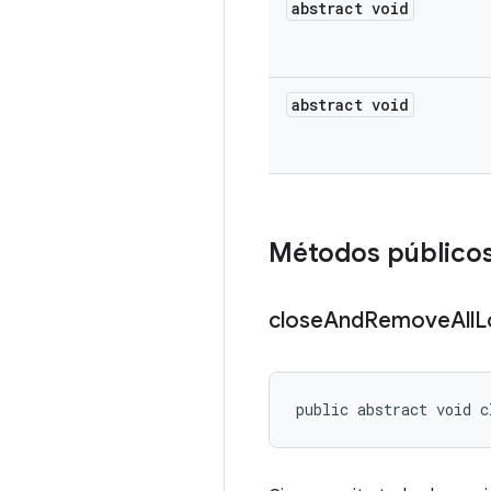
abstract void
abstract void
Métodos público
close
And
Remove
All
L
public abstract void c