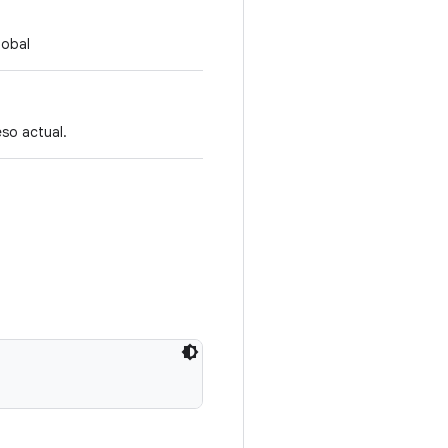
lobal
eso actual.