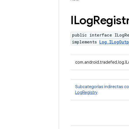
ILog
Regist
public interface ILogR
implements
Log.ILogOutp
com.android.tradefed.log.IL
Subcategorías indirectas c
LogRegistry