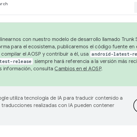
arch
alinearnos con nuestro modelo de desarrollo llamado Trunk S
forma para el ecosistema, publicaremos el código fuente en
 compilar el AOSP y contribuir a él, usa
android-latest-r
test-release
siempre hará referencia a la versión más reci
 información, consulta
Cambios en el AOSP
.
gle utiliza tecnología de IA para traducir contenido a
as traducciones realizadas con IA pueden contener