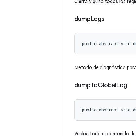
Cierra y quita todos los reg
dump
Logs
public abstract void 
Método de diagnóstico para 
dump
To
Global
Log
public abstract void 
Vuelca todo el contenido de