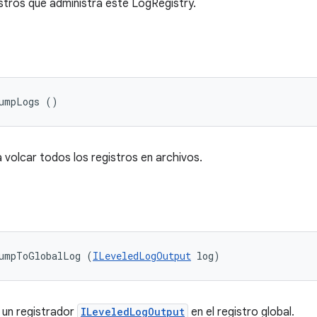
istros que administra este LogRegistry.
dumpLogs ()
volcar todos los registros en archivos.
dumpToGlobalLog (
ILeveledLogOutput
 log)
 un registrador
ILeveledLogOutput
en el registro global.