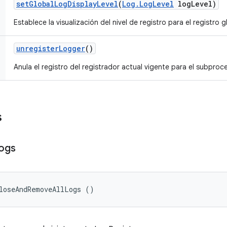
set
Global
Log
Display
Level
(
Log
.
Log
Level
log
Level)
Establece la visualización del nivel de registro para el registro g
unregister
Logger
()
Anula el registro del registrador actual vigente para el subproc
s
ogs
loseAndRemoveAllLogs ()