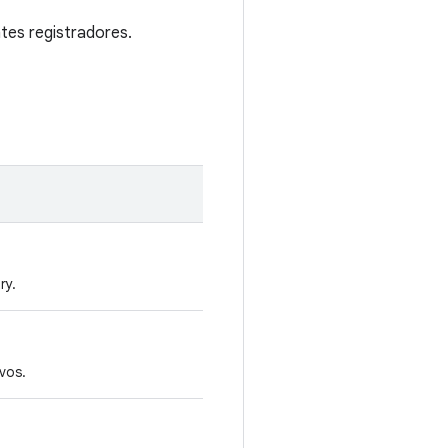
ntes registradores.
ry.
vos.