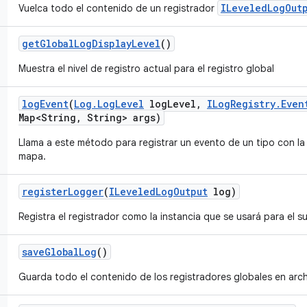
ILeveledLogOut
Vuelca todo el contenido de un registrador
get
Global
Log
Display
Level
()
Muestra el nivel de registro actual para el registro global
log
Event
(
Log
.
Log
Level
log
Level
,
ILog
Registry
.
Even
Map<String
,
String> args)
Llama a este método para registrar un evento de un tipo con la
mapa.
register
Logger
(
ILeveled
Log
Output
log)
Registra el registrador como la instancia que se usará para el 
save
Global
Log
()
Guarda todo el contenido de los registradores globales en arc