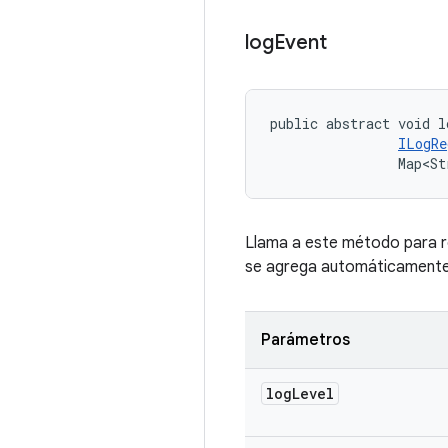
log
Event
public abstract void l
ILogRe
                Map<St
Llama a este método para re
se agrega automáticamente
Parámetros
log
Level