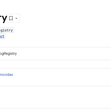
ry
egistry
ut
ogRegistry
onocidas