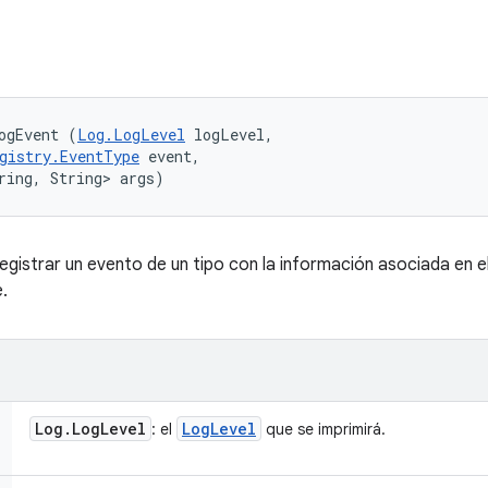
ogEvent (
Log.LogLevel
 logLevel, 

gistry.EventType
 event, 

ring, String> args)
gistrar un evento de un tipo con la información asociada en e
.
Log
.
Log
Level
Log
Level
: el
que se imprimirá.