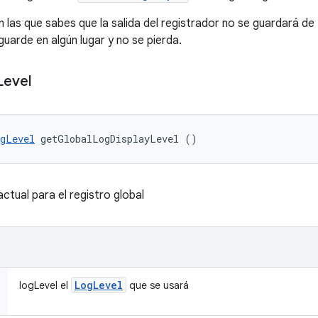
en las que sabes que la salida del registrador no se guardará 
guarde en algún lugar y no se pierda.
Level
gLevel
 getGlobalLogDisplayLevel ()
actual para el registro global
Log
Level
logLevel el
que se usará