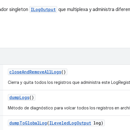
ador singleton
ILogOutput
que multiplexa y administra difere
close
And
Remove
All
Logs
()
Cierra y quita todos los registros que administra este LogRegist
dump
Logs
()
Método de diagnóstico para volcar todos los registros en archi
dump
To
Global
Log
(
ILeveled
Log
Output
log)