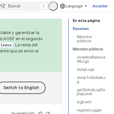
/
Acceder
En esta página
Resumen
table y garantizar la
Métodos
 el AOSP en el segundo
públicos
elease
. La rama del
Métodos públicos
ente que se envió al
closeAndRemove
AllLogs
dumpLogs
dumpToGlobalLo
g
getGlobalLogDis
playLevel
logEvent
registerLogger
¿Te resultó útil?