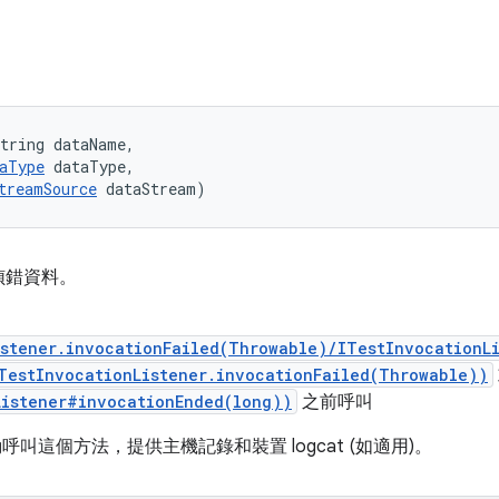
tring dataName, 

aType
 dataType, 

treamSource
 dataStream)
偵錯資料。
istener.invocationFailed(Throwable)/ITestInvocationL
TestInvocationListener.invocationFailed(Throwable))
Listener#invocationEnded(long))
之前呼叫
構會自動呼叫這個方法，提供主機記錄和裝置 logcat (如適用)。