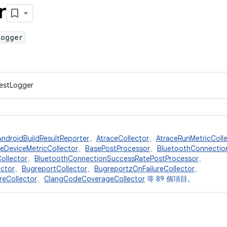
r
Logger
TestLogger
AndroidBuildResultReporter
、
AtraceCollector
、
AtraceRunMetricColl
eDeviceMetricCollector
、
BasePostProcessor
、
BluetoothConnectio
ollector
、
BluetoothConnectionSuccessRatePostProcessor
、
ctor
、
BugreportCollector
、
BugreportzOnFailureCollector
、
reCollector
、
ClangCodeCoverageCollector
等 89 個項目。