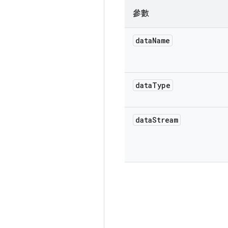
參數
data
Name
data
Type
data
Stream