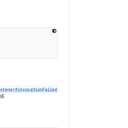
istener#invocationFailed
或