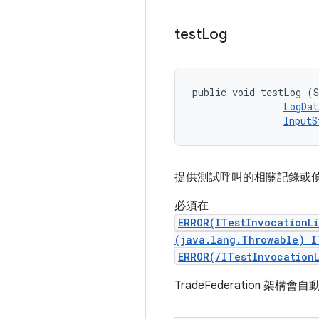
test
Log
public void testLog (S
LogDat
InputS
提供測試呼叫的相關記錄或
必須在
ERROR(ITestInvocationL
(java.lang.Throwable) I
ERROR(/ITestInvocation
TradeFederation 架