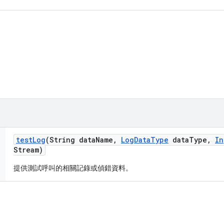
。
test
Log
(String data
Name
,
Log
Data
Type
data
Type
,
In
Stream)
提供測試呼叫的相關記錄或偵錯資料。