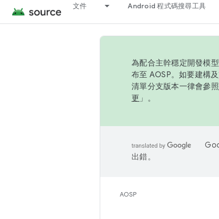
文件
Android 程式碼搜尋工具
為配合主幹穩定開發模型，
布至 AOSP。如要建構及
清單分支版本一律會參照推
更
」。
Go
出錯。
AOSP