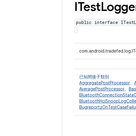
ITest
Logge
public interface ITest
com.android.tradefed.log.I
已知間接子類別
AggregatePostProcessor
、
AveragePostProcessor
、
Bas
BluetoothConnectionStateC
BluetoothHciSnoopLogColle
BugreportzOnTestCaseFailu