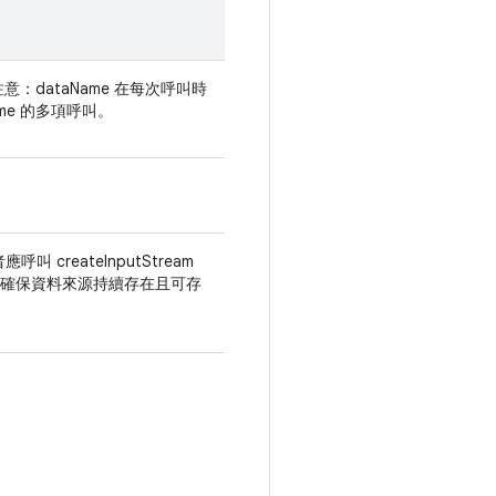
注意：dataName 在每次呼叫時
me 的多項呼叫。
呼叫 createInputStream
端應確保資料來源持續存在且可存