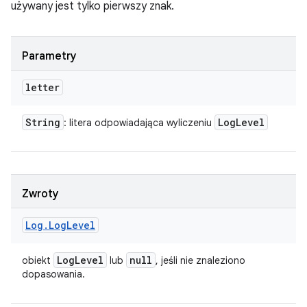
używany jest tylko pierwszy znak.
Parametry
letter
String
Log
Level
: litera odpowiadająca wyliczeniu
Zwroty
Log
.
Log
Level
Log
Level
null
obiekt
lub
, jeśli nie znaleziono
dopasowania.