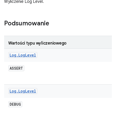
Wyliczenie Log Level.
Podsumowanie
Wartości typu wyliczeniowego
Log
.
Log
Level
ASSERT
Log
.
Log
Level
DEBUG