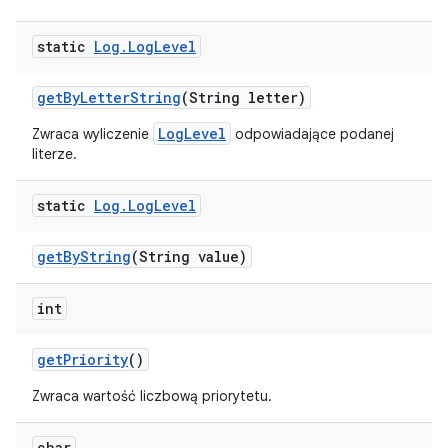
static
Log
.
Log
Level
get
By
Letter
String
(String letter)
LogLevel
Zwraca wyliczenie
odpowiadające podanej
literze.
static
Log
.
Log
Level
get
By
String
(String value)
int
get
Priority
()
Zwraca wartość liczbową priorytetu.
char