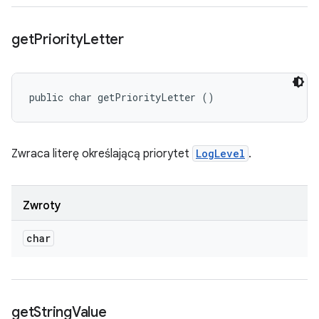
get
Priority
Letter
public char getPriorityLetter ()
Zwraca literę określającą priorytet
LogLevel
.
Zwroty
char
get
String
Value