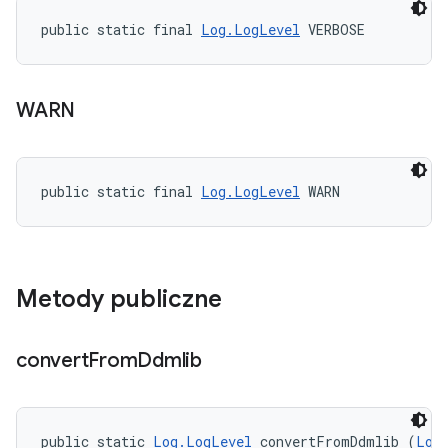
public static final 
Log.LogLevel
 VERBOSE
WARN
public static final 
Log.LogLevel
 WARN
Metody publiczne
convert
From
Ddmlib
public static 
Log.LogLevel
 convertFromDdmlib (
Log