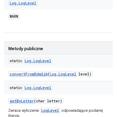
Log
.
Log
Level
WARN
Metody publiczne
static
Log
.
Log
Level
convert
From
Ddmlib
(
Log
.
Log
Level
level)
static
Log
.
Log
Level
get
By
Letter
(char letter)
LogLevel
Zwraca wyliczenie
odpowiadające podanej
literze.