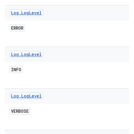
Log
.
Log
Level
ERROR
Log
.
Log
Level
INFO
Log
.
Log
Level
VERBOSE