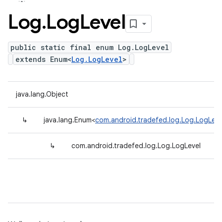
Log
.
Log
Level
public static final enum Log.LogLevel
extends Enum<
Log.LogLevel
>
java.lang.Object
↳
java.lang.Enum<
com.android.tradefed.log.Log.LogLeve
↳
com.android.tradefed.log.Log.LogLevel