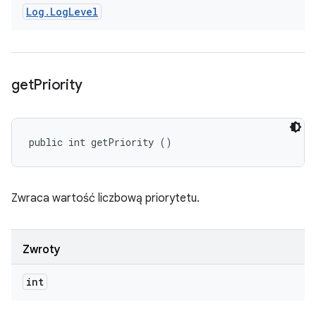
Log
.
Log
Level
get
Priority
public int getPriority ()
Zwraca wartość liczbową priorytetu.
Zwroty
int