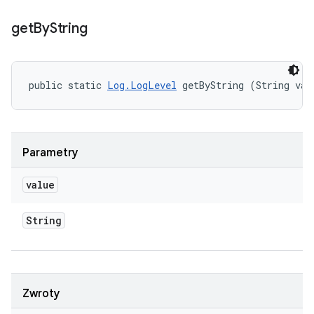
get
By
String
public static 
Log.LogLevel
 getByString (String val
Parametry
value
String
Zwroty