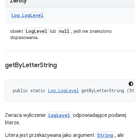
Zwroty
Log
.
Log
Level
Log
Level
null
obiekt
lub
, jeśli nie znaleziono
dopasowania.
get
By
Letter
String
public static 
Log.LogLevel
 getByLetterString (Stri
Zwraca wyliczenie
LogLevel
odpowiadające podanej
literze.
Litera jest przekazywana jako argument
String
, ale