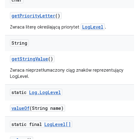
get
Priority
Letter
()
LogLevel
Zwraca literę określającą priorytet
.
String
get
String
Value
()
Zwraca nieprzetłumaczony ciąg znaków reprezentujący
LogLevel.
static
Log
.
Log
Level
value
Of
(String name)
static final
Log
Level[]