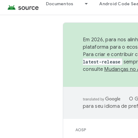
Documentos
Android Code Se
Em 2026, para nos alin
plataforma para o ecos
Para criar e contribuir
latest-release
sempre
consulte
Mudanças no
O G
para seu idioma de pre
AOSP