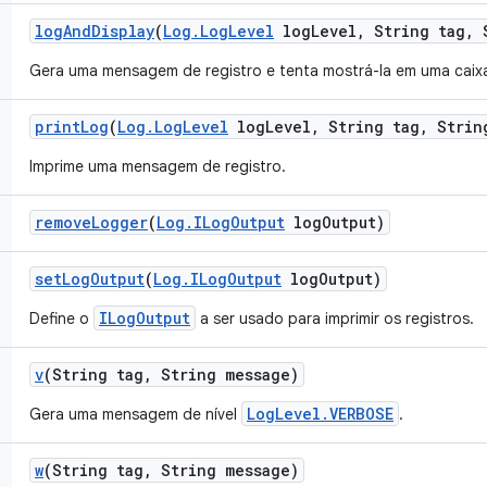
log
And
Display
(
Log
.
Log
Level
log
Level
,
String tag
,
S
Gera uma mensagem de registro e tenta mostrá-la em uma caixa
print
Log
(
Log
.
Log
Level
log
Level
,
String tag
,
String
Imprime uma mensagem de registro.
remove
Logger
(
Log
.
ILog
Output
log
Output)
set
Log
Output
(
Log
.
ILog
Output
log
Output)
ILogOutput
Define o
a ser usado para imprimir os registros.
v
(String tag
,
String message)
LogLevel.VERBOSE
Gera uma mensagem de nível
.
w
(String tag
,
String message)