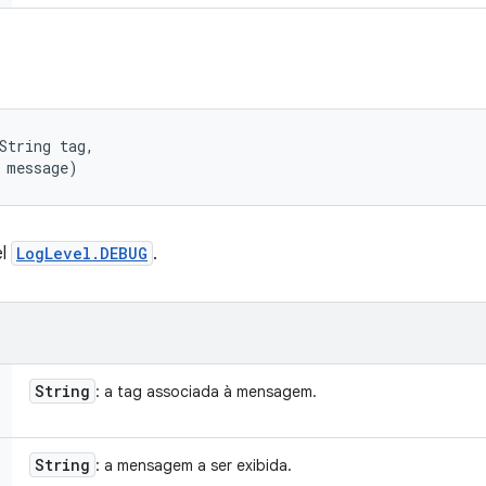
String tag, 

 message)
el
LogLevel.DEBUG
.
String
: a tag associada à mensagem.
String
: a mensagem a ser exibida.