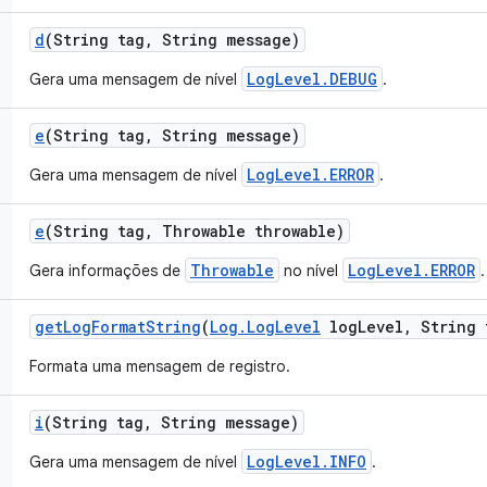
d
(String tag
,
String message)
LogLevel.DEBUG
Gera uma mensagem de nível
.
e
(String tag
,
String message)
LogLevel.ERROR
Gera uma mensagem de nível
.
e
(String tag
,
Throwable throwable)
Throwable
LogLevel.ERROR
Gera informações de
no nível
.
get
Log
Format
String
(
Log
.
Log
Level
log
Level
,
String 
Formata uma mensagem de registro.
i
(String tag
,
String message)
LogLevel.INFO
Gera uma mensagem de nível
.