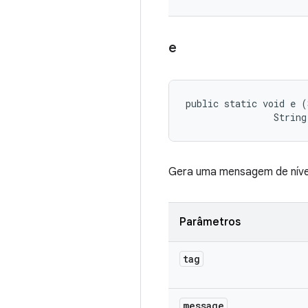
e
public static void e (
                String
Gera uma mensagem de nív
Parâmetros
tag
message