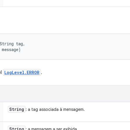
String tag, 

 message)
el
LogLevel.ERROR
.
String
: a tag associada à mensagem.
String
: a mensagem a ser exibida.