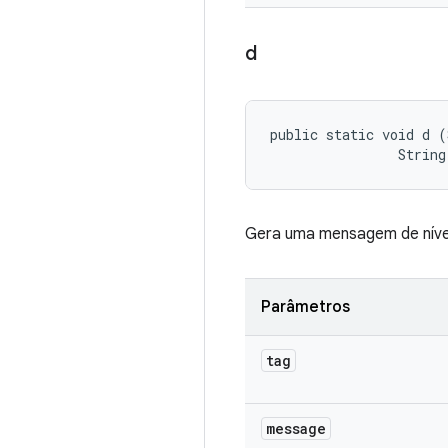
d
public static void d (
                String
Gera uma mensagem de nív
Parâmetros
tag
message