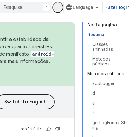
/
Fazer login
Nesta página
Resumo
tir a estabilidade da
Classes
o e quarto trimestres.
aninhadas
 de manifesto
android-
Métodos
ara mais informações,
públicos
Métodos públicos
addLogger
d
e
e
getLogFormatStr
ing
Isso foi útil?