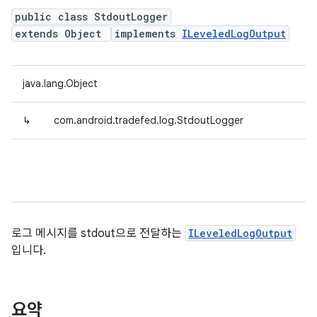
public class StdoutLogger
extends Object
implements
ILeveledLogOutput
java.lang.Object
↳
com.android.tradefed.log.StdoutLogger
로그 메시지를 stdout으로 전달하는
ILeveledLogOutput
입니다.
요약