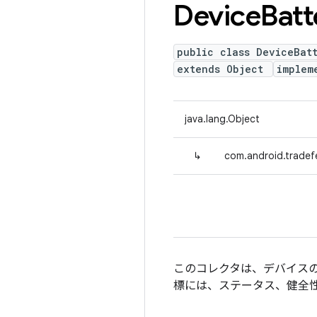
Device
Batt
public class DeviceBat
extends Object
implem
java.lang.Object
↳
com.android.tradef
このコレクタは、デバイスのバ
標には、ステータス、健全