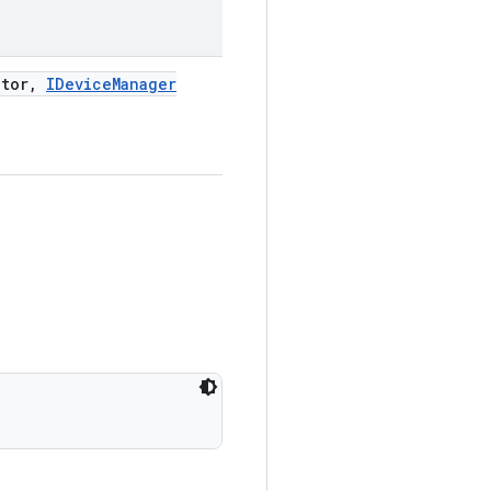
tor
,
IDevice
Manager