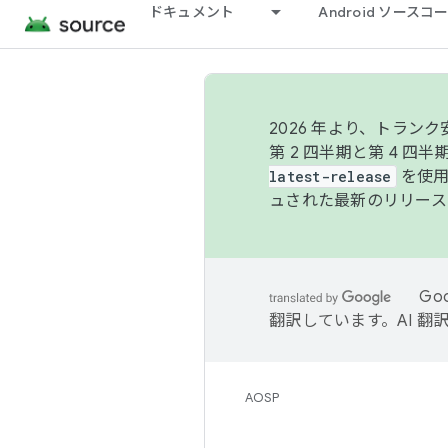
ドキュメント
Android ソース
2026 年より、トラ
第 2 四半期と第 4 四
latest-release
を使用
ュされた最新のリリース
Go
翻訳しています。AI 
AOSP