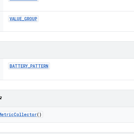
VALUE
_
GROUP
BATTERY
_
PATTERN
タ
Metric
Collector
()