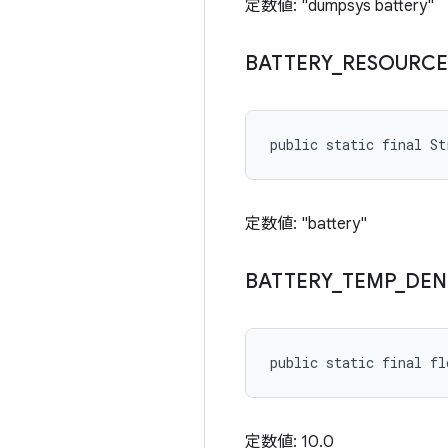
定数値: "dumpsys battery"
BATTERY
_
RESOURCE
public static final St
定数値: "battery"
BATTERY
_
TEMP
_
DEN
public static final f
定数値: 10.0