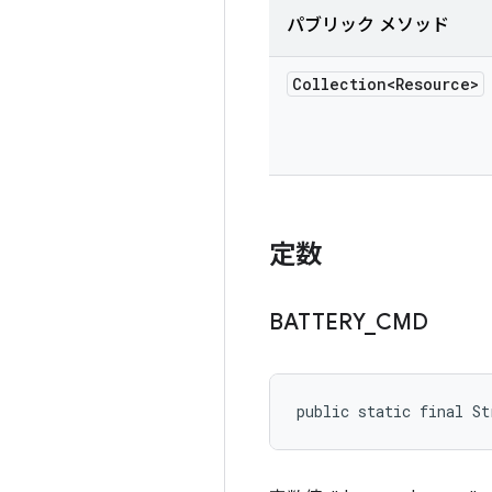
パブリック メソッド
Collection<Resource>
定数
BATTERY
_
CMD
public static final St