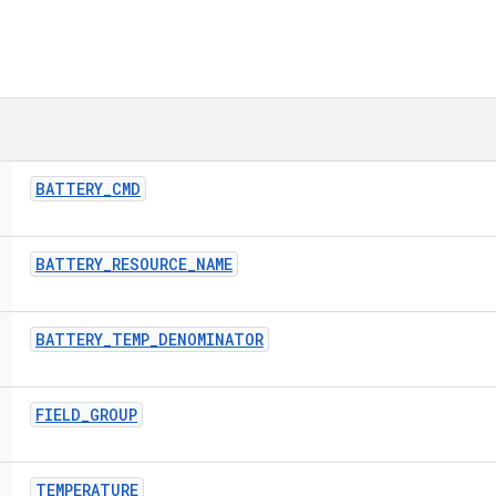
BATTERY
_
CMD
BATTERY
_
RESOURCE
_
NAME
BATTERY
_
TEMP
_
DENOMINATOR
FIELD
_
GROUP
TEMPERATURE