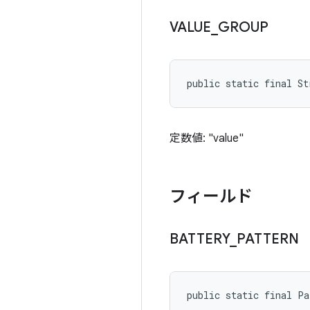
VALUE
_
GROUP
public static final S
定数値: "value"
フィールド
BATTERY
_
PATTERN
public static final P