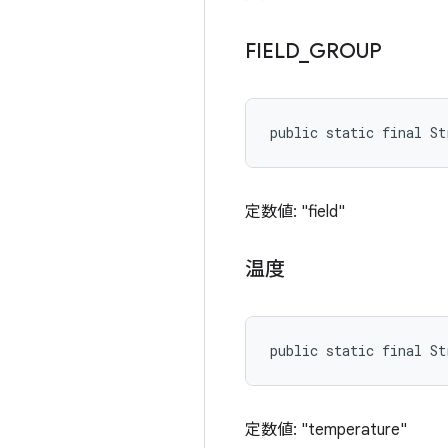
FIELD
_
GROUP
public static final S
定数値: "field"
温度
public static final St
定数値: "temperature"